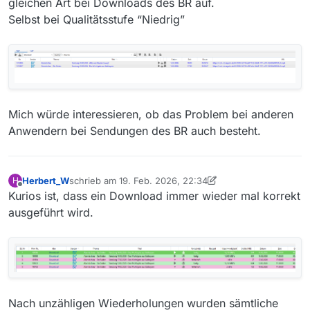
gleichen Art bei Downloads des BR auf.
Selbst bei Qualitätsstufe “Niedrig”
Mich würde interessieren, ob das Problem bei anderen
Anwendern bei Sendungen des BR auch besteht.
Herbert_W
schrieb am
19. Feb. 2026, 22:34
H
zuletzt editiert von Herbert_W
Offline
Kurios ist, dass ein Download immer wieder mal korrekt
ausgeführt wird.
Nach unzähligen Wiederholungen wurden sämtliche