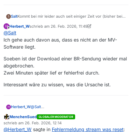
Salt
Kommt bei mir leider auch seit einiger Zeit vor (bisher beim
S
NDR und BR). Ich glaube aber nicht, dass es an MV liegt,
Herbert_W
schrieb am
26. Feb. 2026, 11:49
H
da der Browserdownload - wie weiter oben im Thema
zuletzt editiert von Herbert_W
Offline
@
Salt
erwähnt - ebenfalls betroffen ist. Beim NDR tritt es
besonders oft auf, wenn die Sendungen ganz frisch online
Ich gehe auch davon aus, dass es nicht an der MV-
sind. Nach ein paar Stunden klappt es dann oftmals.
Software liegt.
Soeben ist der Download einer BR-Sendung wieder mal
abgebrochen.
Zwei Minuten später lief er fehlerfrei durch.
Interessant wäre zu wissen, was die Ursache ist.
@
Salt
Herbert_W
H
Ich gehe auch davon aus, dass es nicht an der MV-
MenchenSued
GLOBALER MODERATOR
Software liegt.
Soeben ist der Download einer BR-Sendung wieder
Offline
schrieb am
26. Feb. 2026, 12:14
mal abgebrochen.
zuletzt editiert von
@
Herbert_W
sagte in
Fehlermeldung stream was reset
:
Zwei Minuten später lief er fehlerfrei durch.
Interessant wäre zu wissen, was die Ursache ist.