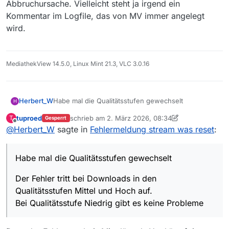
Abbruchursache. Vielleicht steht ja irgend ein
Kommentar im Logfile, das von MV immer angelegt
wird.
MediathekView 14.5.0, Linux Mint 21.3, VLC 3.0.16
Habe mal die Qualitätsstufen gewechselt
Herbert_W
H
tuproed
schrieb am
2. März 2026, 08:34
T
Gesperrt
Der Fehler tritt bei Downloads in den
zuletzt editiert von MenchenSued
Offline
@
Herbert_W
sagte in
Fehlermeldung stream was reset
:
Qualitätsstufen Mittel und Hoch auf.
Bei Qualitätsstufe Niedrig gibt es keine Probleme
Habe mal die Qualitätsstufen gewechselt
Der Fehler tritt bei Downloads in den
Qualitätsstufen Mittel und Hoch auf.
Bei Qualitätsstufe Niedrig gibt es keine Probleme