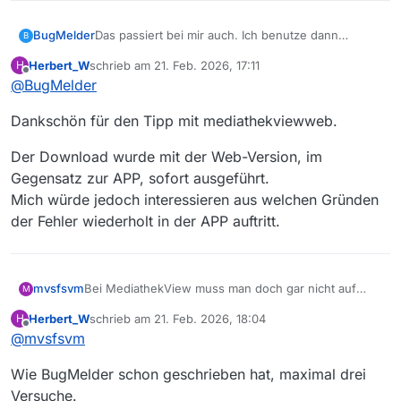
BugMelder
Das passiert bei mir auch. Ich benutze dann
B
Webview mit dem Firefox. Rechte Maustaste,
Herbert_W
schrieb am
21. Feb. 2026, 17:11
H
speichern unter. Dort kann man dann einfacher auf
zuletzt editiert von
Offline
@
BugMelder
Retry klicken. Was auch passiert ist: Wenn man es
eine Zeit später nochmal versucht, kommt der
Dankschön für den Tipp mit mediathekviewweb.
Download meist ein paar Kilobyte oder Megabyte
weiter als vorher. Als ob der Praktikant erst in den
Keller geschickt werden muss, um die passenden
Der Download wurde mit der Web-Version, im
Daten aus dem Archiv zu holen.
Gegensatz zur APP, sofort ausgeführt.
Mich würde jedoch interessieren aus welchen Gründen
der Fehler wiederholt in der APP auftritt.
mvsfsvm
Bei MediathekView muss man doch gar nicht auf
M
retry drücken, denn wenn alle anderen Downloads
Herbert_W
schrieb am
21. Feb. 2026, 18:04
H
fertig sind werden die fehlerhaften automagisch
zuletzt editiert von
Offline
@
mvsfsvm
erneut versucht.
Wie BugMelder schon geschrieben hat, maximal drei
Versuche.