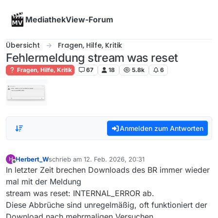
Skip to content
MediathekView-Forum
Übersicht
Fragen, Hilfe, Kritik
Fehlermeldung stream was reset
Fragen, Hilfe, Kritik
67
18
5.8k
6
Anmelden zum Antworten
Herbert_W
schrieb am
12. Feb. 2026, 20:31
H
zuletzt editiert von
Offline
In letzter Zeit brechen Downloads des BR immer wieder
mal mit der Meldung
stream was reset: INTERNAL_ERROR ab.
Diese Abbrüche sind unregelmäßig, oft funktioniert der
Download nach mehrmaligen Versuchen.