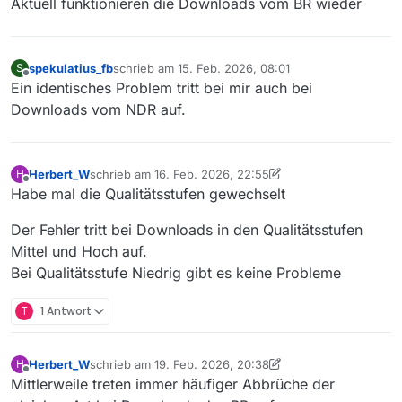
Aktuell funktionieren die Downloads vom BR wieder
spekulatius_fb
schrieb am
15. Feb. 2026, 08:01
S
zuletzt editiert von
Offline
Ein identisches Problem tritt bei mir auch bei
Downloads vom NDR auf.
Herbert_W
schrieb am
16. Feb. 2026, 22:55
H
zuletzt editiert von Herbert_W
Offline
Habe mal die Qualitätsstufen gewechselt
Der Fehler tritt bei Downloads in den Qualitätsstufen
Mittel und Hoch auf.
Bei Qualitätsstufe Niedrig gibt es keine Probleme
T
1 Antwort
Herbert_W
schrieb am
19. Feb. 2026, 20:38
H
zuletzt editiert von Herbert_W
Offline
Mittlerweile treten immer häufiger Abbrüche der