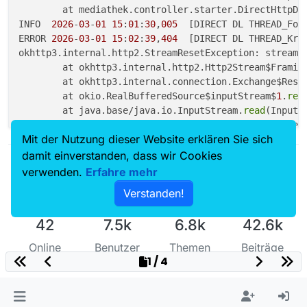
	at mediathek.controller.starter.DirectHttpDo
INFO  
2026
-
03
-
01
15
:
01
:
30
,
005
  [DIRECT DL THREAD_Fol
ERROR 
2026
-
03
-
01
15
:
02
:
39
,
404
  [DIRECT DL THREAD_Kra
okhttp3.internal.http2.StreamResetException: stream w
	at okhttp3.internal.http2.Http2Stream$Framin
	at okhttp3.internal.connection.Exchange$Resp
	at okio.RealBufferedSource$inputStream$
1
.
rea
	at java.base/java.io.InputStream.
read
(InputS
	at mediathek.controller.ThrottlingInputStrea
Mit der Nutzung dieser Website erklären Sie sich
	at mediathek.controller.MVBandwidthCountingI
	at mediathek.controller.starter.DirectHttpDo
damit einverstanden, dass wir Cookies
	at mediathek.controller.starter.DirectHttpDo
verwenden.
Erfahre mehr
INFO  
2026
-
03
-
01
15
:
02
:
39
,
407
  [DIRECT DL THREAD_Kra
Verstanden!
42
7.5k
6.8k
42.6k
Online
Benutzer
Themen
Beiträge
1 / 4