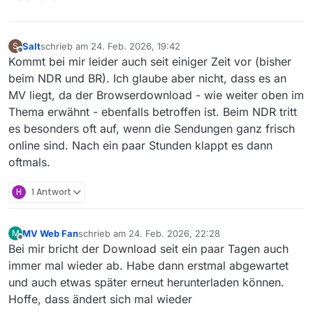
Salt
schrieb am
24. Feb. 2026, 19:42
S
zuletzt editiert von
Offline
Kommt bei mir leider auch seit einiger Zeit vor (bisher
beim NDR und BR). Ich glaube aber nicht, dass es an
MV liegt, da der Browserdownload - wie weiter oben im
Thema erwähnt - ebenfalls betroffen ist. Beim NDR tritt
es besonders oft auf, wenn die Sendungen ganz frisch
online sind. Nach ein paar Stunden klappt es dann
oftmals.
H
1 Antwort
MV Web Fan
schrieb am
24. Feb. 2026, 22:28
M
zuletzt editiert von
Offline
Bei mir bricht der Download seit ein paar Tagen auch
immer mal wieder ab. Habe dann erstmal abgewartet
und auch etwas später erneut herunterladen können.
Hoffe, dass ändert sich mal wieder