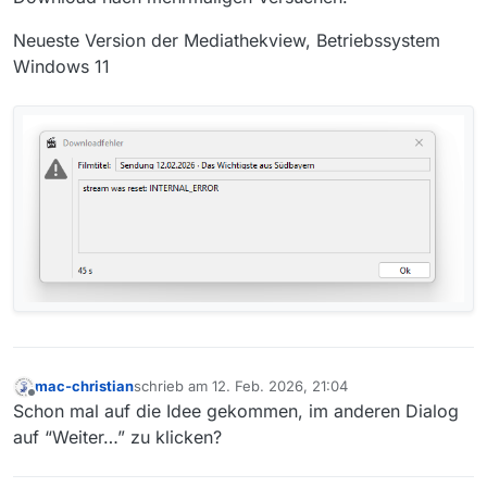
Neueste Version der Mediathekview, Betriebssystem
Windows 11
mac-christian
schrieb am
12. Feb. 2026, 21:04
zuletzt editiert von
Offline
Schon mal auf die Idee gekommen, im anderen Dialog
auf “Weiter…” zu klicken?