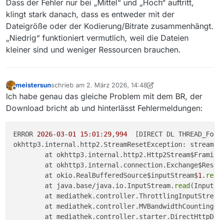
Dass der Fehler nur bei „Mittel“ und „Hoch“ auftritt,
klingt stark danach, dass es entweder mit der
Dateigröße oder der Kodierung/Bitrate zusammenhängt.
„Niedrig“ funktioniert vermutlich, weil die Dateien
kleiner sind und weniger Ressourcen brauchen.
meistersun
schrieb am
2. März 2026, 14:48
zuletzt editiert von MenchenSued
3. März 2026, 01:24
Offline
Ich habe genau das gleiche Problem mit dem BR, der
Download bricht ab und hinterlässt Fehlermeldungen:
ERROR 
2026
-
03
-
01
15
:
01
:
29
,
994
  [DIRECT DL THREAD_Fol
okhttp3.internal.http2.StreamResetException: stream w
	at okhttp3.internal.http2.Http2Stream$Framin
	at okhttp3.internal.connection.Exchange$Resp
	at okio.RealBufferedSource$inputStream$
1
.
rea
	at java.base/java.io.InputStream.
read
(InputS
	at mediathek.controller.ThrottlingInputStrea
	at mediathek.controller.MVBandwidthCountingI
	at mediathek.controller.starter.DirectHttpDo