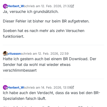
Herbert_W
schrieb am
12. Feb. 2026, 21:32
H
zuletzt editiert von Herbert_W
2. Dez. 2026, 22:39
Offline
Ja, versuche ich grundsätzlich.
Dieser Fehler ist bisher nur beim BR aufgetreten.
Soeben hat es nach mehr als zehn Versuchen
funktioniert.
vitusson
schrieb am
12. Feb. 2026, 22:59
zuletzt editiert von
Offline
Hatte ich gestern auch bei einem BR Download. Der
Sender hat da wohl mal wieder etwas
verschlimmbessert
Herbert_W
schrieb am
14. Feb. 2026, 13:09
H
zuletzt editiert von Herbert_W
Offline
Ich habe auch den Verdacht, dass da was bei den BR-
Spezialisten falsch läuft.