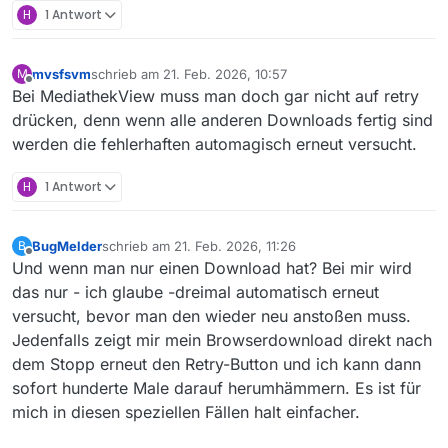
H
1 Antwort
mvsfsvm
schrieb am
21. Feb. 2026, 10:57
M
zuletzt editiert von
Offline
Bei MediathekView muss man doch gar nicht auf retry
drücken, denn wenn alle anderen Downloads fertig sind
werden die fehlerhaften automagisch erneut versucht.
H
1 Antwort
BugMelder
schrieb am
21. Feb. 2026, 11:26
B
zuletzt editiert von
Offline
Und wenn man nur einen Download hat? Bei mir wird
das nur - ich glaube -dreimal automatisch erneut
versucht, bevor man den wieder neu anstoßen muss.
Jedenfalls zeigt mir mein Browserdownload direkt nach
dem Stopp erneut den Retry-Button und ich kann dann
sofort hunderte Male darauf herumhämmern. Es ist für
mich in diesen speziellen Fällen halt einfacher.