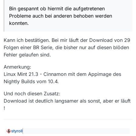
durchsatz-limitiert ist und zusätzlich die
aufgebaute Http-Verbindung nach einer
Bin gespannt ob hiermit die aufgetretenen
bestimmten Menge an Daten verlässlich
Probleme auch bei anderen behoben werden
zerstört…
konnten.
Aber ich denke ich habe eine Lösung
gefunden und konnte bei allen getesteten
Sendern bei denen ich regulär Fehler hatte,
Kann ich bestätigen. Bei mir läuft der Download von 29
alle Downloads erfolgreich abschließen (der
Folgen einer BR Serie, die bisher nur auf diesen blöden
größte mit 4,6GB).
Im aktuellen Nightly von heute ist der neue
Fehler gelaufen sind.
HTTP Downloader integriert und automatisch
auf aktiv gesetzt. MV versucht zu erkennen
Anmerkung:
welche Sender CDN-Server einsetzen und
Linux Mint 21.3 - Cinnamon mit dem Appimage des
nutzt dann den CDN Downloader, ansonsten
Nightly Builds vom 10.4.
wird der alte Downloader verwendet.
Ein CDN Download kann schnell sein (und
Und noch diesen Zusatz:
meine 100MBit Leitung ausnutzen) - aber wie
oben geschrieben ist die letzte CDN Instanz
Download ist deutlich langsamer als sonst, aber er läuft
begrenzt und Downloads können je nach
!
dessen Laune auf 8-10MBit/s einbrechen. Dies
lässt sich leider nicht verhindern. Er ist auch
bedeutend ineffizienter als der bisherige
direkte Download, dies lässt sich gut im
styroll
Bandbreitendialog beobachten.
@
CHF
sagte: Solange Web-Browser-Nutzer aus