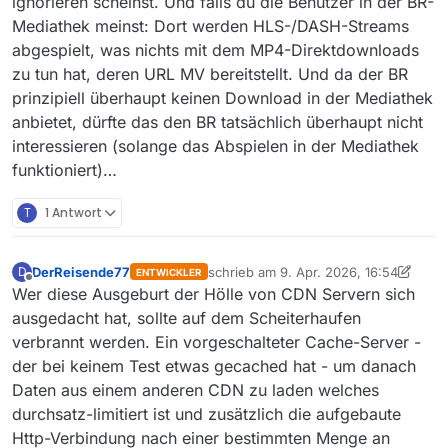
ignorieren scheinst. Und falls du die Benutzer in der BR-
untauglich geht. Solange Web-Browser-Nutzer aus
„Dazwischenklicken“, um das abzubrechen und das hat da
Mediathek meinst: Dort werden HLS-/DASH-Streams
welchem Grund auch immer nicht ebenfalls betroffen
noch genervt. Das ist bei der 14.6 nun anders, warum
abgespielt, was nichts mit dem MP4-Direktdownloads
sind, dürfte den BR das nicht interessieren.
auch immer, es wird auch bei nicht mehr vorhandener
Quelldatei nicht „ewig“ wiederholt. Ich schätze, daß man
zu tun hat, deren URL MV bereitstellt. Und da der BR
nicht darum herumkommt, „ewige“
prinzipiell überhaupt keinen Download in der Mediathek
Wiederholungsversuche als kleineres Übel erneut
anbietet, dürfte das den BR tatsächlich überhaupt nicht
einzuführen.
interessieren (solange das Abspielen in der Mediathek
funktioniert)…
T
1 Antwort
DerReisende77
schrieb am
9. Apr. 2026, 16:54
D
ENTWICKLER
zuletzt editiert von DerReisende77
4. 
Offline
Wer diese Ausgeburt der Hölle von CDN Servern sich
ausgedacht hat, sollte auf dem Scheiterhaufen
verbrannt werden. Ein vorgeschalteter Cache-Server -
der bei keinem Test etwas gecached hat - um danach
Daten aus einem anderen CDN zu laden welches
durchsatz-limitiert ist und zusätzlich die aufgebaute
Http-Verbindung nach einer bestimmten Menge an