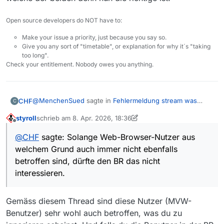
Open source developers do NOT have to:
Make your issue a priority, just because you say so.
Give you any sort of "timetable", or explanation for why it´s "taking
too long".
Check your entitlement. Nobody owes you anything.
@
MenchenSued
sagte in
Fehlermeldung stream was
CHF
C
reset
:
styroll
schrieb am
8. Apr. 2026, 18:36
zuletzt editiert von styroll
4. Aug. 2026, 20:38
Offline
Nachdem das Problem auch reproduzierbar mit wget
@
CHF
sagte: Solange Web-Browser-Nutzer aus
auftritt, brauchen wir nicht im MediathekView nach
Es ist ja versucht worden, dem Problem mit
der Ursache suchen. […]
welchem Grund auch immer nicht ebenfalls
Wiederholungsversuchen und Rückfall von HTTP 2 auf 1.1
betroffen sind, dürfte den BR das nicht
beizukommen, das klappt eben nur nicht, weil es nicht
Wget mit unendlichem Retry scheint ja zu klappen,
Zum Thema „Wiederholungen“:
interessieren.
„notfalls ewig“ wiederholt und die Abbrüche alle um die 2
so dass man zumindest eine provisorische Lösung
Bei der Version 14.0 ist mir aufgefallen, daß bei Filmen,
MiB herum erneut auftreten, wo immer dieser Fehler
in MediathekView implementieren könnte.
die noch in der Liste zum Herunterladen standen, aber
„zuschlägt“. Bei Filmgrößen von mehreren GB bei hohen
beispielsweise aus der Mediathek (also die Datei vom
Gemäss diesem Thread sind diese Nutzer (MVW-
Auflösungen und längeren Werken ist eine „Notlösung“ in
Server) gelöscht wurden, „ewig“ versucht wurde, den
Mediathekview meines Erachtens unumgänglich, weil das
Benutzer) sehr wohl auch betroffen, was du zu
Film erneut herunterzuladen, sobald nur noch solche
Programm zum Herunterladen ansonsten in Richtung
Filme in der Liste standen, kam man dann kaum noch zum