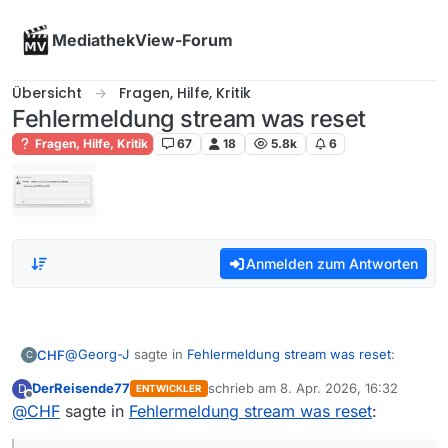
Skip to content
MediathekView-Forum
Übersicht
Fragen, Hilfe, Kritik
Fehlermeldung stream was reset
Fragen, Hilfe, Kritik
67
18
5.8k
6
Anmelden zum Antworten
@
Georg-J
sagte in
Fehlermeldung stream was reset
:
CHF
C
DerReisende77
schrieb am
8. Apr. 2026, 16:32
D
ENTWICKLER
zuletzt editiert von
Offline
@
CHF
sagte in
@
DerReisende77
Fehlermeldung stream was reset
sagte in
Fehlermeldung stream
:
was reset
:
Meine Versuche mit Mediathekview haben KEINEN