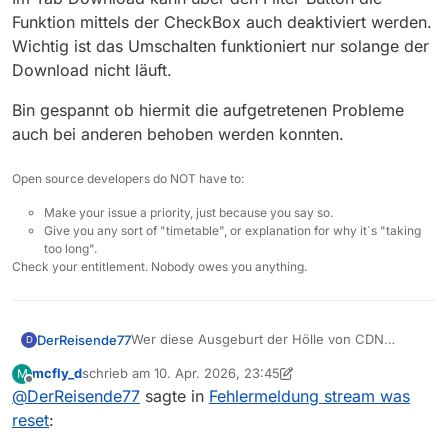
Funktion mittels der CheckBox auch deaktiviert werden.
Wichtig ist das Umschalten funktioniert nur solange der
Download nicht läuft.
Bin gespannt ob hiermit die aufgetretenen Probleme
auch bei anderen behoben werden konnten.
Open source developers do NOT have to:
Make your issue a priority, just because you say so.
Give you any sort of "timetable", or explanation for why it´s "taking
too long".
Check your entitlement. Nobody owes you anything.
Wer diese Ausgeburt der Hölle von CDN
DerReisende77
D
Servern sich ausgedacht hat, sollte auf dem
mcfly_d
schrieb am
10. Apr. 2026, 23:45
M
Scheiterhaufen verbrannt werden. Ein
Bin gespannt ob hiermit die aufgetretenen
zuletzt editiert von mcfly_d
4. Nov. 2026, 01:46
Offline
@
DerReisende77
sagte in
Fehlermeldung stream was
vorgeschalteter Cache-Server - der bei keinem
Probleme auch bei anderen behoben werden
Test etwas gecached hat - um danach Daten
konnten.
reset
:
aus einem anderen CDN zu laden welches