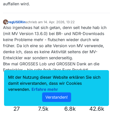
auffallen wird.
regUSERin
schrieb am
14. Apr. 2026, 13:22
R
zuletzt editiert von
Offline
Also irgendwas hat sich getan, denn seit heute hab ich
(mit MV Version 13.6.0) bei BR- und NDR-Downloads
keine Probleme mehr - flutschen wieder durch wie
früher. Da ich eine so alte Version von MV verwende,
denke ich, dass es keine Aktivität seitens der MV-
Entwickler war sondern senderseitig.
Btw mal GROSSES Lob und GROSSEN Dank an die
Entwickler - bin sehr froh über Euer Produkt!
Mit der Nutzung dieser Website erklären Sie sich
damit einverstanden, dass wir Cookies
verwenden.
Erfahre mehr
Verstanden!
27
7.5k
6.8k
42.6k