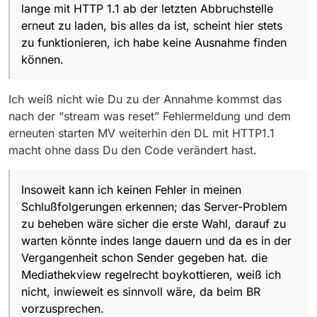
inwieweit es sinnvoll wäre, da beim BR vorzusprechen.
lange mit HTTP 1.1 ab der letzten Abbruchstelle
Bisher habe ich nur bei Funk-Videos explizite
erneut zu laden, bis alles da ist, scheint hier stets
Aufforderungen gesehen, die Beiträge herunterzuladen,
zu funktionieren, ich habe keine Ausnahme finden
sonst setzt „alle Welt“ auf „Streaming“. Solange ich also
keine nennenswerte Anzahl von Gegenbeispielen sehe,
können.
wo der stückchenweise geladene Film am Ende
Dattenmüll ist, sehe ich „ewige“ (*)
Wiederholungsversuche als gangbaren Weg an. Bei
Ich weiß nicht wie Du zu der Annahme kommst das
Fehlern in Programmen oder deren Zusammenspiel
nach der “stream was reset” Fehlermeldung und dem
kommt es aus Nutzer-Sicht auch NIE darauf an, wer die
erneuten starten MV weiterhin den DL mit HTTP1.1
Schuld trägt: es sieht so aus, als wäre es ein
macht ohne dass Du den Code verändert hast.
Mediathekview-Problem, weil’s anscheinend mit dem
Browser geht, also wird es als ein solches gesehen und
davon abgesehen führt das Herumhacken auf der Frage,
Insoweit kann ich keinen Fehler in meinen
welche Seite den Fehler zu beheben hätte, oft genug
dazu, daß es niemand macht und somit der Fehler einfach
Schlußfolgerungen erkennen; das Server-Problem
bleibt. Fast immer geht das auf Kosten des schwächeren
zu beheben wäre sicher die erste Wahl, darauf zu
quelloffenen Projekts. Kann man sich drüber aufregen, ist
warten könnte indes lange dauern und da es in der
aber so.
Vergangenheit schon Sender gegeben hat. die
Mediathekview regelrecht boykottieren, weiß ich
nicht, inwieweit es sinnvoll wäre, da beim BR
vorzusprechen.