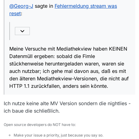
Datenmüll ergeben: sobald die Fimle stückhenweise
@
Georg-J
sagte in
Fehlermeldung stream was
@
chf
Die Server haben ein Problem und dies
heruntergeladen waren, waren sie auch nutzbar; ich
reset
:
wird auch nicht durch unendliches
gehe mal davon aus, daß es mit den älteren
Neuversuchen besser - denn die gelieferten
Mediathekview-Versionen, die nicht auf HTTP 1.1
Daten sind nach dem Reset Müll.
zurückfallen, anders sein könnte.
[…]
Meine mp4-Downloads mit wget und JD2
waren in Ordnung: Abspielbar, bitidentisch und
Meine Versuche mit Mediathekview haben KEINEN
die mp4-Box-Struktur war auch fehlerfrei.
Datenmüll ergeben: sobald die Fimle
stückhenweise heruntergeladen waren, waren sie
auch nutzbar; ich gehe mal davon aus, daß es mit
den älteren Mediathekview-Versionen, die nicht auf
HTTP 1.1 zurückfallen, anders sein könnte.
Ich nutze keine alte MV Version sondern die nightlies -
ich baue die schließlich.
Open source developers do NOT have to:
Make your issue a priority, just because you say so.