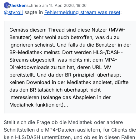
Im Tab Download kann über den Filter-Button
thekken
schrieb am
11. Apr. 2026, 19:06
T
welchem Grund auch immer nicht ebenfalls
zuletzt editiert von
Offline
die Funktion mittels der CheckBox auch
Gemäss diesem Thread sind diese Nutzer (MVW-
betroffen sind, dürfte den BR das nicht
@
styroll
sagte in
Fehlermeldung stream was reset
:
deaktiviert werden. Wichtig ist das Umschalten
Benutzer) sehr wohl auch betroffen, was du zu
interessieren.
funktioniert nur solange der Download nicht
ignorieren scheinst. Und falls du die Benutzer in der
läuft.
BR-Mediathek meinst: Dort werden HLS-/DASH-Streams
Gemäss diesem Thread sind diese Nutzer (MVW-
abgespielt, was nichts mit dem MP4-Direktdownloads zu
Benutzer) sehr wohl auch betroffen, was du zu
tun hat, deren URL MV bereitstellt. Und da der BR
ignorieren scheinst. Und falls du die Benutzer in der
prinzipiell überhaupt keinen Download in der Mediathek
BR-Mediathek meinst: Dort werden HLS-/DASH-
anbietet, dürfte das den BR tatsächlich überhaupt nicht
interessieren (solange das Abspielen in der Mediathek
Streams abgespielt, was nichts mit dem MP4-
funktioniert)…
Direktdownloads zu tun hat, deren URL MV
bereitstellt. Und da der BR prinzipiell überhaupt
keinen Download in der Mediathek anbietet, dürfte
das den BR tatsächlich überhaupt nicht
interessieren (solange das Abspielen in der
Mediathek funktioniert)…
Stellt sich die Frage ob die Mediathek oder andere
Schnittstellen die MP4-Dateien ausliefern, für Clients die
kein HLS/DASH unterstützen, und ob es in diesen Fällen