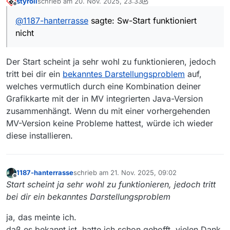
styroll
schrieb am
20. Nov. 2025, 23:33
zuletzt editiert von styroll
Offline
@
1187-hanterrasse
sagte: Sw-Start funktioniert
nicht
Der Start scheint ja sehr wohl zu funktionieren, jedoch
tritt bei dir ein
bekanntes Darstellungsproblem
auf,
welches vermutlich durch eine Kombination deiner
Grafikkarte mit der in MV integrierten Java-Version
es handelt sich um vers. 14.4.2
zusammenhängt. Wenn du mit einer vorhergehenden
OS: Windows 10 mit ESU
MV-Version keine Probleme hattest, würde ich wieder
Irgendsjemand, der das erklären kann?
diese installieren.
vielen Dank!
1187-hanterrasse
schrieb am
21. Nov. 2025, 09:02
zuletzt editiert von
Offline
Start scheint ja sehr wohl zu funktionieren, jedoch tritt
bei dir ein bekanntes Darstellungsproblem
ja, das meinte ich.
daß es bekannt ist, hatte ich schon gehofft, vielen Dank.