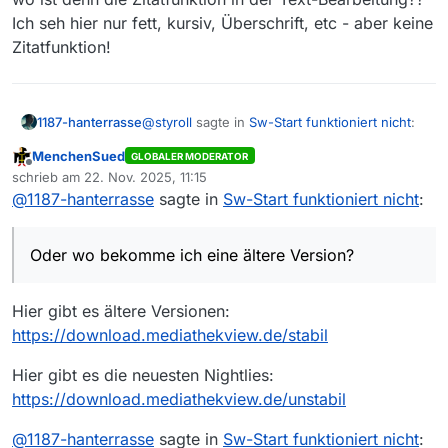
Ich seh hier nur fett, kursiv, Überschrift, etc - aber keine
Zitatfunktion!
@
styroll
sagte in
Sw-Start funktioniert nicht
:
1187-hanterrasse
MenchenSued
GLOBALER MODERATOR
Offline
gleich die neue MV-Versionen
schrieb am
22. Nov. 2025, 11:15
zuletzt editiert von
@
1187-hanterrasse
sagte in
Sw-Start funktioniert nicht
:
gibt es denn schon eine neuere Version
ohne diesen Fehler?
Oder wo bekomme ich eine ältere Version?
Oder wo bekomme ich eine ältere Version?
an deiner alten Kiste
Hab mir gestern ein Abzess gesucht, aber
nicht gefunden (immer nur 14.4.2)
ja, da führt zur Zeit leider kein Weg dran
Hier gibt es ältere Versionen:
vorbei…
https://download.mediathekview.de/stabil
wo ist denn die Zitatfunktion in der Text-
Bearbeitung?? Ich seh hier nur fett, kursiv,
Hier gibt es die neuesten Nightlies:
Überschrift, etc - aber keine Zitatfunktion!
https://download.mediathekview.de/unstabil
@
1187-hanterrasse
sagte in
Sw-Start funktioniert nicht
: