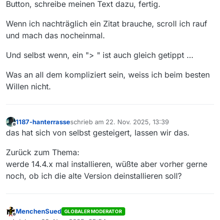
Button, schreibe meinen Text dazu, fertig.
Wenn ich nachträglich ein Zitat brauche, scroll ich rauf
und mach das nocheinmal.
Und selbst wenn, ein "> " ist auch gleich getippt …
Was an all dem kompliziert sein, weiss ich beim besten
Willen nicht.
1187-hanterrasse
schrieb am
22. Nov. 2025, 13:39
zuletzt editiert von
Offline
das hat sich von selbst gesteigert, lassen wir das.
Zurück zum Thema:
werde 14.4.x mal installieren, wüßte aber vorher gerne
noch, ob ich die alte Version deinstallieren soll?
MenchenSued
GLOBALER MODERATOR
Offline