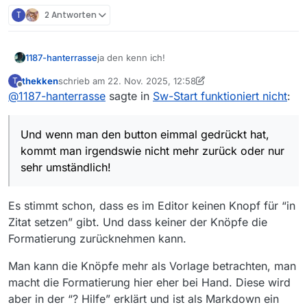
T
2 Antworten
ja den kenn ich!
1187-hanterrasse
thekken
schrieb am
22. Nov. 2025, 12:58
T
Und wenn man den button eimmal gedrückt
zuletzt editiert von thekken
Offline
@
1187-hanterrasse
sagte in
Sw-Start funktioniert nicht
:
hat, kommt man irgendswie nicht mehr
zurück oder nur sehr umständlich!
Auf dem deutschen VLC-Forum,
Und wenn man den button eimmal gedrückt hat,
Computerbase oder Dr. Windows ist das viel
besser gelöst!!!
kommt man irgendswie nicht mehr zurück oder nur
sehr umständlich!
Es stimmt schon, dass es im Editor keinen Knopf für “in
Zitat setzen” gibt. Und dass keiner der Knöpfe die
Formatierung zurücknehmen kann.
Man kann die Knöpfe mehr als Vorlage betrachten, man
macht die Formatierung hier eher bei Hand. Diese wird
aber in der “? Hilfe” erklärt und ist als Markdown ein