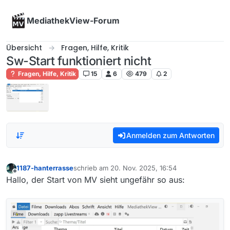
Skip to content
MediathekView-Forum
Übersicht
Fragen, Hilfe, Kritik
Sw-Start funktioniert nicht
Fragen, Hilfe, Kritik
15
6
479
2
Anmelden zum Antworten
1187-hanterrasse
schrieb am
20. Nov. 2025, 16:54
zuletzt editiert von
Offline
Hallo, der Start von MV sieht ungefähr so aus: