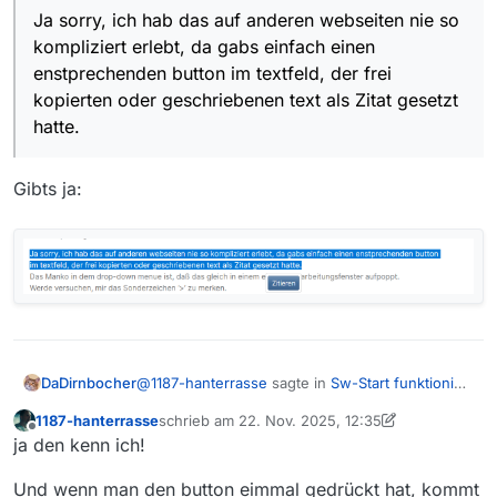
Ja sorry, ich hab das auf anderen webseiten nie so
Ja sorry, ich hab das auf anderen webseiten
nie so kompliziert erlebt, da gabs einfach
kompliziert erlebt, da gabs einfach einen
einen enstprechenden button im textfeld, der
enstprechenden button im textfeld, der frei
frei kopierten oder geschriebenen text als
kopierten oder geschriebenen text als Zitat gesetzt
Zitat gesetzt hatte.
hatte.
Das Manko in dem drop-down menue ist, daß
das gleich in einem eigenen
Bearbeitungsfenster aufpoppt.
Gibts ja:
Werde versuchen, mir das Sonderzeichen ‘>’
zu merken.
Vielen Dank!
@
1187-hanterrasse
sagte in
Sw-Start funktioniert
DaDirnbocher
nicht
:
1187-hanterrasse
schrieb am
22. Nov. 2025, 12:35
zuletzt editiert von 1187-hanterrasse
Offline
Ja sorry, ich hab das auf anderen
ja den kenn ich!
webseiten nie so kompliziert erlebt, da
Gibts ja:
gabs einfach einen enstprechenden button
Und wenn man den button eimmal gedrückt hat, kommt