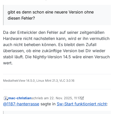
gibt es denn schon eine neuere Version ohne
diesen Fehler?
Da der Entwickler den Fehler auf seiner zeitgemäßen
Hardware nicht nachstellen kann, wird er ihn vermutlich
auch nicht beheben können. Es bleibt dem Zufall
überlassen, ob eine zukünftige Version bei Dir wieder
stabil läuft. Die Nightly-Version 14.5 wäre einen Versuch
wert.
MediathekView 14.5.0, Linux Mint 21.3, VLC 3.0.16
mac-christian
schrieb am
22. Nov. 2025, 11:17
zuletzt editiert von mac-christian
Offline
@
1187-hanterrasse
sagte in
Sw-Start funktioniert nicht
: