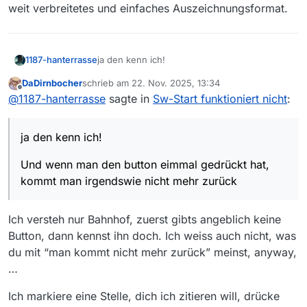
weit verbreitetes und einfaches Auszeichnungsformat.
ja den kenn ich!
1187-hanterrasse
DaDirnbocher
schrieb am
22. Nov. 2025, 13:34
Und wenn man den button eimmal gedrückt
zuletzt editiert von
Offline
@
1187-hanterrasse
sagte in
Sw-Start funktioniert nicht
:
hat, kommt man irgendswie nicht mehr
zurück oder nur sehr umständlich!
Auf dem deutschen VLC-Forum,
ja den kenn ich!
Computerbase oder Dr. Windows ist das viel
besser gelöst!!!
Und wenn man den button eimmal gedrückt hat,
kommt man irgendswie nicht mehr zurück
Ich versteh nur Bahnhof, zuerst gibts angeblich keine
Button, dann kennst ihn doch. Ich weiss auch nicht, was
du mit “man kommt nicht mehr zurück” meinst, anyway,
…
Ich markiere eine Stelle, dich ich zitieren will, drücke