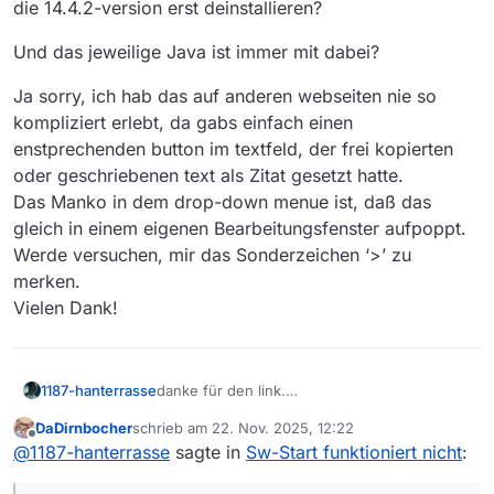
die 14.4.2-version erst deinstallieren?
Und das jeweilige Java ist immer mit dabei?
Ja sorry, ich hab das auf anderen webseiten nie so
kompliziert erlebt, da gabs einfach einen
enstprechenden button im textfeld, der frei kopierten
oder geschriebenen text als Zitat gesetzt hatte.
Das Manko in dem drop-down menue ist, daß das
gleich in einem eigenen Bearbeitungsfenster aufpoppt.
Werde versuchen, mir das Sonderzeichen ‘>’ zu
merken.
Vielen Dank!
danke für den link.
1187-hanterrasse
ich werde mal 14.4.0 oder 14.4.1 probieren,
DaDirnbocher
schrieb am
22. Nov. 2025, 12:22
die waren soweit erinnerlich problemlos
Kann ich die einfach ‘drüber’ installieren,
zuletzt editiert von
Offline
@
1187-hanterrasse
sagte in
Sw-Start funktioniert nicht
:
gelaufen.
oder muss ich die 14.4.2-version erst
deinstallieren?
Und das jeweilige Java ist immer mit dabei?