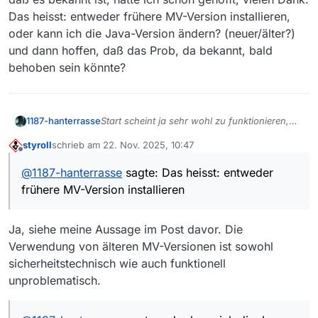
Das heisst: entweder frühere MV-Version installieren,
oder kann ich die Java-Version ändern? (neuer/älter?)
und dann hoffen, daß das Prob, da bekannt, bald
behoben sein könnte?
Start scheint ja sehr wohl zu funktionieren,
1187-hanterrasse
jedoch tritt bei dir ein bekanntes
styroll
schrieb am
22. Nov. 2025, 10:47
Darstellungsproblem
ja, das meinte ich.
zuletzt editiert von
Offline
daß es bekannt ist, hatte ich schon gehofft,
@
1187-hanterrasse
sagte: Das heisst: entweder
vielen Dank.
frühere MV-Version installieren
Das heisst: entweder frühere MV-Version
installieren, oder kann ich die Java-Version
ändern? (neuer/älter?) und dann hoffen, daß
Ja, siehe meine Aussage im Post davor. Die
das Prob, da bekannt, bald behoben sein
könnte?
Verwendung von älteren MV-Versionen ist sowohl
sicherheitstechnisch wie auch funktionell
unproblematisch.