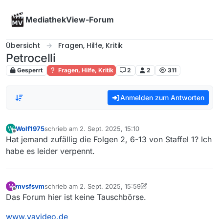
Skip to content
MediathekView-Forum
Übersicht
Fragen, Hilfe, Kritik
Petrocelli
Gesperrt
Fragen, Hilfe, Kritik
2
2
311
Anmelden zum Antworten
Wolf1975
schrieb am
2. Sept. 2025, 15:10
W
zuletzt editiert von
Offline
Hat jemand zufällig die Folgen 2, 6-13 von Staffel 1? Ich
habe es leider verpennt.
mvsfsvm
schrieb am
2. Sept. 2025, 15:59
M
zuletzt editiert von mvsfsvm
9. Feb. 2025, 18:05
Offline
Das Forum hier ist keine Tauschbörse.
www.vavideo.de