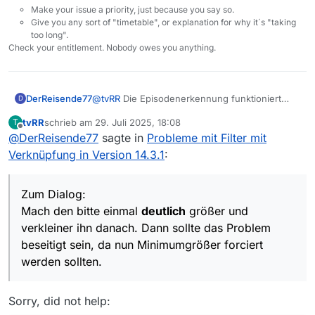
Make your issue a priority, just because you say so.
Give you any sort of "timetable", or explanation for why it´s "taking
too long".
Check your entitlement. Nobody owes you anything.
@
tvRR
Die Episodenerkennung funktioniert
DerReisende77
D
derzeit mit:
tvRR
schrieb am
29. Juli 2025, 18:08
T
3Sat
zuletzt editiert von
Offline
@
DerReisende77
sagte in
Probleme mit Filter mit
Bei den anderen Sendern habe ich zum
ARD
Zeitpukt der Implementierung keine
ARD-alpha
Verknüpfung in Version 14.3.1
:
Seasons,etc. auf die Schnelle finden können
BR
Die fehlende Doku habe ich ergänzt.
und daher nicht eingebaut. Sollte sich da etwas
HR
geändert haben brauche ich einen Hinweis
MDR
Zum Dialog:
Zum Dialog:
und kann das ergänzen.
NDR
Mach den bitte einmal
deutlich
größer und
Mach den bitte einmal
deutlich
größer und
ONE
verkleiner ihn danach. Dann sollte das Problem
verkleiner ihn danach. Dann sollte das Problem
RBB
beseitigt sein, da nun Minimumgrößer forciert
beseitigt sein, da nun Minimumgrößer forciert
SWR
(im nächsten nightly drin)
werden sollten.
WDR
werden sollten.
ZDF
ZDFneo
ZDF-tivi
Sorry, did not help: