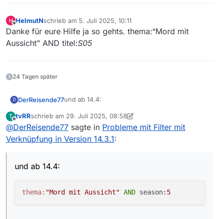
HelmutN
schrieb am
5. Juli 2025, 10:11
H
zuletzt editiert von
Offline
Danke für eure Hilfe ja so gehts. thema:“Mord mit
Aussicht” AND titel:
S05
24 Tagen später
und ab 14.4:
DerReisende77
D
tvRR
schrieb am
29. Juli 2025, 08:58
T
zuletzt editiert von tvRR
Offline
@
DerReisende77
sagte in
Probleme mit Filter mit
Verknüpfung in Version 14.3.1
:
und ab 14.4:
thema:
"Mord mit Aussicht"
AND
 season:
5