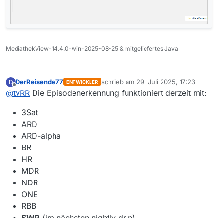
MediathekView-14.4.0-win-2025-08-25 & mitgeliefertes Java
DerReisende77
schrieb am
29. Juli 2025, 17:23
D
ENTWICKLER
zuletzt editiert von
Offline
@
tvRR
Die Episodenerkennung funktioniert derzeit mit:
3Sat
ARD
ARD-alpha
BR
HR
MDR
NDR
ONE
RBB
SWR
(im nächsten nightly drin)