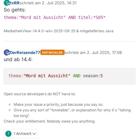
tvRR
schrieb am
2. Juli 2025, 14:31
T
zuletzt editiert von
Offline
So gehts:
thema:"Mord mit Aussicht" AND titel:*S05*
MediathekView-14.4.0-win-2025-08-25 & mitgeliefertes Java
DerReisende77
schrieb am
2. Juli 2025, 17:08
D
ENTWICKLER
zuletzt editiert von
Offline
und ab 14.4:
thema:
"Mord mit Aussicht"
AND
 season:
5
Open source developers do NOT have to:
Make your issue a priority, just because you say so.
Give you any sort of "timetable", or explanation for why it´s "taking
too long".
Check your entitlement. Nobody owes you anything.
T
1 Antwort