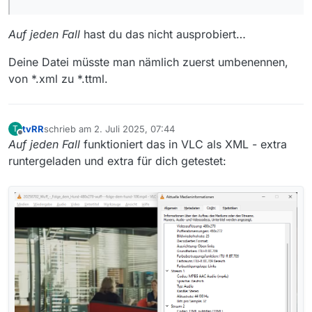
Auf jeden Fall
hast du das nicht ausprobiert…
Deine Datei müsste man nämlich zuerst umbenennen,
von *.xml zu *.ttml.
tvRR
schrieb am
2. Juli 2025, 07:44
T
zuletzt editiert von
Offline
Auf jeden Fall
funktioniert das in VLC als XML - extra
runtergeladen und extra für dich getestet: