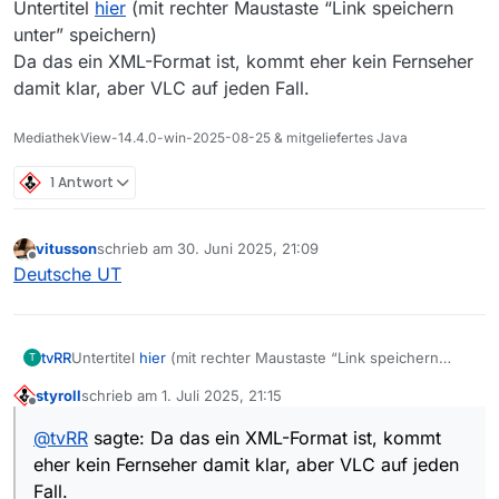
Untertitel
hier
(mit rechter Maustaste “Link speichern
unter” speichern)
Da das ein XML-Format ist, kommt eher kein Fernseher
damit klar, aber VLC auf jeden Fall.
MediathekView-14.4.0-win-2025-08-25 & mitgeliefertes Java
1 Antwort
vitusson
schrieb am
30. Juni 2025, 21:09
zuletzt editiert von
Offline
Deutsche UT
tvRR
Untertitel
hier
(mit rechter Maustaste “Link speichern
T
unter” speichern)
styroll
schrieb am
1. Juli 2025, 21:15
Da das ein XML-Format ist, kommt eher kein Fernseher
zuletzt editiert von
Offline
damit klar, aber VLC auf jeden Fall.
@
tvRR
sagte: Da das ein XML-Format ist, kommt
eher kein Fernseher damit klar, aber VLC auf jeden
Fall.