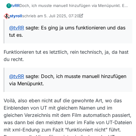
tvRR
Doch, ich musste manuell hinzufügen via Menüpunkt. Es
T
ging ja ums funktionieren und das tut es.
styroll
schrieb am
5. Juli 2025, 07:20
zuletzt editiert von styroll
7. Juli 2025, 00:25
Offline
@
tvRR
sagte: Es ging ja ums funktionieren und das
tut es.
Funktionieren tut es letztlich, rein technisch, ja, da hast
du recht.
@
tvRR
sagte: Doch, ich musste manuell hinzufügen
via Menüpunkt.
Voilà, also eben nicht auf die gewohnte Art, wo das
Einblenden von UT mit gleichem Namen und im
gleichen Verzeichnis mit dem Film automatisch passiert,
was dann bei den meisten User im Falle von UT-Dateien
mit xml-Endung zum Fazit “funktioniert nicht” führt.