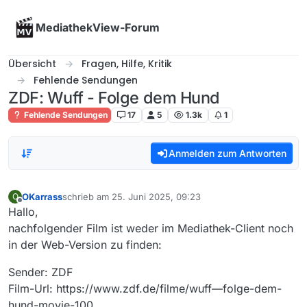
Skip to content
MediathekView-Forum
Übersicht
Fragen, Hilfe, Kritik
Fehlende Sendungen
ZDF: Wuff - Folge dem Hund
Fehlende Sendungen
17
5
1.3k
1
Anmelden zum Antworten
OKarrass
schrieb am
25. Juni 2025, 09:23
O
zuletzt editiert von
Offline
Hallo,
nachfolgender Film ist weder im Mediathek-Client noch
in der Web-Version zu finden:
Sender: ZDF
Film-Url: https://www.zdf.de/filme/wuff—folge-dem-
hund-movie-100