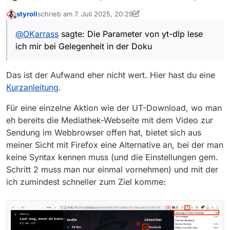
komme ich (auch wenn ich Syntax und Parameter
styroll
schrieb am
7. Juli 2025, 20:29
außer der Film-URL noch nicht verstanden habe) gut
zuletzt editiert von styroll
7. Juli 2025, 23:29
Offline
klar und kann es bei Bedarf auf andere Filme
@
OKarrass
sagte: Die Parameter von yt-dlp lese
übertragen.
ich mir bei Gelegenheit in der Doku
Die Parameter von yt-dlp lese ich mir bei Gelegenheit
in der Doku unter GitHub bzw. mit -h in aller Ruhe
durch.
Das ist der Aufwand eher nicht wert. Hier hast du eine
Nochmals Danke,
Gruß Olaf
Kurzanleitung
.
Für eine einzelne Aktion wie der UT-Download, wo man
eh bereits die Mediathek-Webseite mit dem Video zur
Sendung im Webbrowser offen hat, bietet sich aus
meiner Sicht mit Firefox eine Alternative an, bei der man
keine Syntax kennen muss (und die Einstellungen gem.
Schritt 2 muss man nur einmal vornehmen) und mit der
ich zumindest schneller zum Ziel komme: