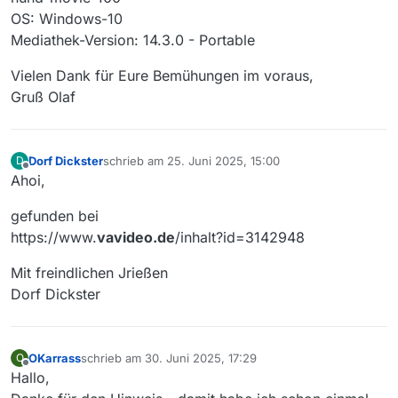
OS: Windows-10
Mediathek-Version: 14.3.0 - Portable
Vielen Dank für Eure Bemühungen im voraus,
Gruß Olaf
Dorf Dickster
schrieb am
25. Juni 2025, 15:00
D
zuletzt editiert von
Offline
Ahoi,
gefunden bei
https://www.
vavideo.de
/inhalt?id=3142948
Mit freindlichen Jrießen
Dorf Dickster
OKarrass
schrieb am
30. Juni 2025, 17:29
O
zuletzt editiert von
Offline
Hallo,