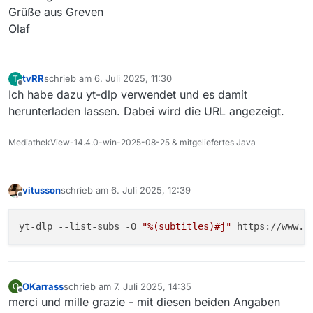
Grüße aus Greven
Olaf
tvRR
schrieb am
6. Juli 2025, 11:30
T
zuletzt editiert von
Offline
Ich habe dazu yt-dlp verwendet und es damit
herunterladen lassen. Dabei wird die URL angezeigt.
MediathekView-14.4.0-win-2025-08-25 & mitgeliefertes Java
vitusson
schrieb am
6. Juli 2025, 12:39
zuletzt editiert von
Offline
yt-dlp --list-subs -O 
"%(subtitles)#j"
OKarrass
schrieb am
7. Juli 2025, 14:35
O
zuletzt editiert von
Offline
merci und mille grazie - mit diesen beiden Angaben