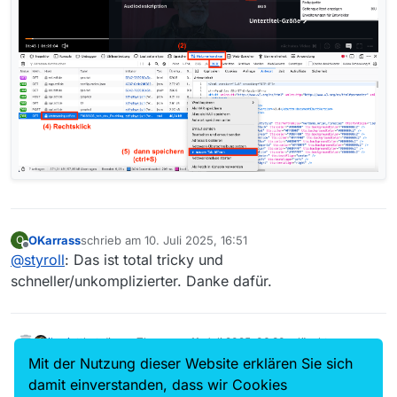
OKarrass
schrieb am
10. Juli 2025, 16:51
O
zuletzt editiert von
Offline
@
styroll
: Das ist total tricky und
schneller/unkomplizierter. Danke dafür.
iks-jott
hat dieses Thema am
11. Juli 2025, 06:30
gelöscht
Mit der Nutzung dieser Website erklären Sie sich
iks-jott
stellte dieses Thema am
12. Juli 2025, 06:43
wieder her
damit einverstanden, dass wir Cookies