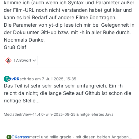
komme ich (auch wenn ich Syntax und Parameter außer
der Film-URL noch nicht verstanden habe) gut klar und
kann es bei Bedarf auf andere Filme übertragen.
Die Parameter von yt-dlp lese ich mir bei Gelegenheit in
der Doku unter GitHub bzw. mit -h in aller Ruhe durch.
Nochmals Danke,
Gruß Olaf
1 Antwort
tvRR
schrieb am
7. Juli 2025, 15:35
T
zuletzt editiert von
Offline
Das Teil ist sehr sehr sehr sehr umfangreich. Ein -h
reicht da nicht; die lange Seite auf Github ist schon die
richtige Stelle…
MediathekView-14.4.0-win-2025-08-25 & mitgeliefertes Java
OKarrass
merci und mille grazie - mit diesen beiden Angaben
O