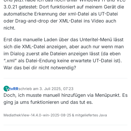
3.0.21 getestet: Dort funktioniert auf meinem Gerät die
automatische Erkennung der xml-Datei als UT-Datei
oder Drag-and-drop der XML-Datei ins Video auch
nicht.
Erst das manuelle Laden über das Unteritel-Menü lässt
sich die XML-Datei anzeigen, aber auch nur wenn man
im Dialog zuerst alle Dateien anzeigen lässt (da eben
“.xml” als Datei-Endung keine erwartete UT-Datei ist).
War das bei dir nicht notwendig?
tvRR
schrieb am
3. Juli 2025, 07:23
T
zuletzt editiert von
Offline
Doch, ich musste manuell hinzufügen via Menüpunkt. Es
ging ja ums funktionieren und das tut es.
MediathekView-14.4.0-win-2025-08-25 & mitgeliefertes Java