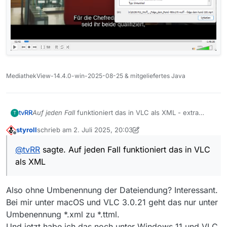
MediathekView-14.4.0-win-2025-08-25 & mitgeliefertes Java
Auf jeden Fall
funktioniert das in VLC als XML - extra
tvRR
T
runtergeladen und extra für dich getestet:
styroll
schrieb am
2. Juli 2025, 20:03
zuletzt editiert von styroll
7. Feb. 2025, 22:08
Offline
@
tvRR
sagte. Auf jeden Fall funktioniert das in VLC
als XML
Also ohne Umbenennung der Dateiendung? Interessant.
Bei mir unter macOS und VLC 3.0.21 geht das nur unter
Umbenennung *.xml zu *.ttml.
Und jetzt habe ich das noch unter Windows 11 und VLC