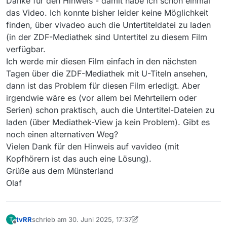
Danke für den Hinweis - damit habe ich schon einmal
das Video. Ich konnte bisher leider keine Möglichkeit
finden, über vivadeo auch die Untertiteldatei zu laden
(in der ZDF-Mediathek sind Untertitel zu diesem Film
verfügbar.
Ich werde mir diesen Film einfach in den nächsten
Tagen über die ZDF-Mediathek mit U-Titeln ansehen,
dann ist das Problem für diesen Film erledigt. Aber
irgendwie wäre es (vor allem bei Mehrteilern oder
Serien) schon praktisch, auch die Untertitel-Dateien zu
laden (über Mediathek-View ja kein Problem). Gibt es
noch einen alternativen Weg?
Vielen Dank für den Hinweis auf vavideo (mit
Kopfhörern ist das auch eine Lösung).
Grüße aus dem Münsterland
Olaf
tvRR
schrieb am
30. Juni 2025, 17:37
T
zuletzt editiert von tvRR
Offline