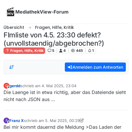
Skip to content
MediathekView-Forum
Übersicht
Fragen, Hilfe, Kritik
FImliste von 4.5. 23:30 defekt?
(unvollstaendig/abgebrochen?)
Fragen, Hilfe, Kritik
5
4
445
1
Anmelden zum Antworten
gerdd
schrieb am
4. Mai 2025, 23:04
G
zuletzt editiert von
Offline
Die Laenge ist in etwa richtig, aber das Dateiende sieht
nicht nach JSON aus …
Franz X
schrieb am
5. Mai 2025, 00:29
F
zuletzt editiert von Franz X
5. Mai 2025, 02:31
Offline
Bei mir kommt dauernd die Meldung >Das Laden der