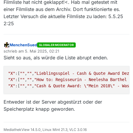
Filmliste hat nicht geklappt!<. Hab mal getestet mit
einer Filmliste aus dem Archiv. Dort funktionierte es.
Letzter Versuch die aktuelle Filmliste zu laden: 5.5.25
2:25
MenchenSued
GLOBALER MODERATOR
Offline
schrieb am
5. Mai 2025, 02:21
zuletzt editiert von
Sieht so aus, als würde die Liste abrupt enden.
"X"
:[
""
,
""
,
"Lieblingsspiel - Cash & Quote Award Deze
"X"
:[
""
,
""
,
"How to: Regisseurin - Neelesha Barthel -
"X"
:[
""
,
""
,
"Cash & Quote Award: 
\"
Mein 2018
\"
 - Was 
Entweder ist der Server abgestürzt oder der
Speicherplatz knapp geworden.
MediathekView 14.5.0, Linux Mint 21.3, VLC 3.0.16