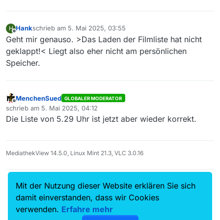
Hank
schrieb am
5. Mai 2025, 03:55
H
zuletzt editiert von
Offline
Geht mir genauso. >Das Laden der Filmliste hat nicht
geklappt!< Liegt also eher nicht am persönlichen
Speicher.
MenchenSued
GLOBALER MODERATOR
Offline
schrieb am
5. Mai 2025, 04:12
zuletzt editiert von
Die Liste von 5.29 Uhr ist jetzt aber wieder korrekt.
MediathekView 14.5.0, Linux Mint 21.3, VLC 3.0.16
Mit der Nutzung dieser Website erklären Sie sich
MenchenSued
hat am
29. Mai 2025, 07:19
auf dieses Thema
verwiesen
damit einverstanden, dass wir Cookies
verwenden.
Erfahre mehr