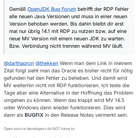
einem neuen JDK zu warten. Bzw. Verbindung
Gemäß
OpenJDK Bug Forum
betrifft der RDP Fehler
nicht trennen während MV läuft.
alle neuen Java Versionen und muss in einer neuen
Version behoben werden. Bis dahin bleibt dir erst
mal nur übrig 14.1 mit RDP zu nutzen bzw. auf eine
neue MV Version mit einem neuen JDK zu warten.
Bzw. Verbindung nicht trennen während MV läuft.
@
darthapron
@
thekken
Wenn man dem Link in meinem
Zitat folgt sieht man das Oracle es bisher nicht für nötig
gefunden hat den Fehler zu beheben. Und damit wird
MV weiterhin nicht mit RDP funktionieren. Ich teste die
Tage aber eine Alternative in der Hoffnung das Problem
umgehen zu können. Wenn das klappt wird MV 14.5
unter Windows dann wieder funktionieren. Dies wird
dann als
BUGFIX
in den Release Notes vermerkt sein.
Open source developers do NOT have to: