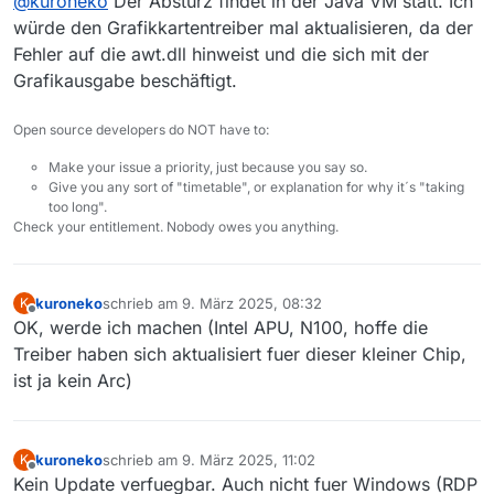
@
kuroneko
Der Absturz findet in der Java VM statt. Ich
würde den Grafikkartentreiber mal aktualisieren, da der
Fehler auf die awt.dll hinweist und die sich mit der
Grafikausgabe beschäftigt.
Open source developers do NOT have to:
Make your issue a priority, just because you say so.
Give you any sort of "timetable", or explanation for why it´s "taking
too long".
Check your entitlement. Nobody owes you anything.
kuroneko
schrieb am
9. März 2025, 08:32
K
zuletzt editiert von
Offline
OK, werde ich machen (Intel APU, N100, hoffe die
Treiber haben sich aktualisiert fuer dieser kleiner Chip,
ist ja kein Arc)
kuroneko
schrieb am
9. März 2025, 11:02
K
zuletzt editiert von
Offline
Kein Update verfuegbar. Auch nicht fuer Windows (RDP