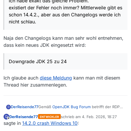
ich habe exakt das gleiche Problem.
existiert der Fehler noch immer? Mittlerweile gibt es
schon 14.4.2., aber aus den Changelogs werde ich
nicht schlau.
Naja den Changelogs kann man sehr wohl entnehmen,
dass kein neues JDK eingesetzt wird:
Downgrade JDK 25 zu 24
Ich glaube auch
diese Meldung
kann man mit diesem
Thread hier zusammenlegen.
DerReisende77
Gemäß
OpenJDK Bug Forum
betrifft der RDP
D
Fehler alle neuen Java Versionen und muss in
DerReisende77
schrieb am
4. Feb. 2026, 18:27
D
ENTWICKLER
einer neuen Version behoben werden. Bis
zuletzt editiert von
Offline
sagte in
14.2.0 crash Windows 10
:
dahin bleibt dir erst mal nur übrig 14.1 mit RDP
zu nutzen bzw. auf eine neue MV Version mit