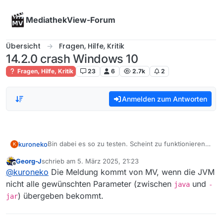
Skip to content
MediathekView-Forum
Übersicht
Fragen, Hilfe, Kritik
14.2.0 crash Windows 10
Fragen, Hilfe, Kritik
23
6
2.7k
2
Anmelden zum Antworten
Bin dabei es so zu testen. Scheint zu funktionieren,
kuroneko
K
obwohl ich eine Java Fehlermeldung bekomme:
Georg-J
schrieb am
5. März 2025, 21:23
zuletzt editiert von
Offline
@
kuroneko
Die Meldung kommt von MV, wenn die JVM
nicht alle gewünschten Parameter (zwischen
und
java
-
) übergeben bekommt.
jar