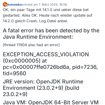
kuroneko
schrieb am
7. März 2025, 16:06
K
zuletzt editiert von
Offline
OK, ein paar Tage mit 14.1.0 und ueber diese bat
Meine bat Datei sieht so aus (ENG Windows 10 Pro)
gestarted. Alles OK. Heute nach wieder update auf
14.2.0 gleich Crash. Log Datei anbei.
cd /d “c:\program files\mediathekview”
A fatal error has been detected by the
“C:\Program Files\MediathekView\jre\bin\java.exe” -
Java Runtime Environment:
jar ./MediathekView.jar “C:\Users\Haraguro
Megane.mediathek3”
pause
[thread 11904 also had an error]
EXCEPTION_ACCESS_VIOLATION
(0xc0000005) at
pc=0x00007ffe0726bd6a, pid=7236,
tid=9560
JRE version: OpenJDK Runtime
Environment (23.0.2+9) (build
23.0.2+9)
Java VM: OpenJDK 64-Bit Server VM