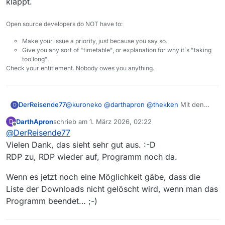
klappt.
Open source developers do NOT have to:
Make your issue a priority, just because you say so.
Give you any sort of "timetable", or explanation for why it´s "taking
too long".
Check your entitlement. Nobody owes you anything.
DerReisende77
@
kuroneko
@
darthapron
@
thekken
Mit den
D
heutigen nightliy versionen wird für windows
DarthApron
schrieb am
1. März 2026, 02:22
D
ein anderes Java mitgeliefert. Bei meinen Tests
zuletzt editiert von
Offline
@
DerReisende77
mit RDP zu einer Win11 VM gab es keine
Abstürze mehr wenn man die Session beendet
Vielen Dank, das sieht sehr gut aus. :-D
und wieder öffnet.
RDP zu, RDP wieder auf, Programm noch da.
Eine rückmeldung von euch wäre super ob es
auch klappt.
Wenn es jetzt noch eine Möglichkeit gäbe, dass die
Liste der Downloads nicht gelöscht wird, wenn man das
Programm beendet… ;-)