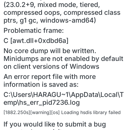
(23.0.2+9, mixed mode, tiered,
compressed oops, compressed class
ptrs, g1 gc, windows-amd64)
Problematic frame:
C [awt.dll+0xdbd6a]
No core dump will be written.
Minidumps are not enabled by default
on client versions of Windows
An error report file with more
information is saved as:
C:\Users\HARAGU~1\AppData\Local\T
emp\hs_err_pid7236.log
[1882.250s][warning][os] Loading hsdis library failed
If you would like to submit a bug