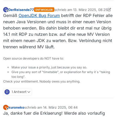
DerReisende77
schrieb am
13. März 2025, 08:25
D
ENTWICKLER
zuletzt editiert von DerReisende77
Offline
Gemäß
OpenJDK Bug Forum
betrifft der RDP Fehler alle
neuen Java Versionen und muss in einer neuen Version
behoben werden. Bis dahin bleibt dir erst mal nur übrig
14.1 mit RDP zu nutzen bzw. auf eine neue MV Version
mit einem neuen JDK zu warten. Bzw. Verbindung nicht
trennen während MV läuft.
Open source developers do NOT have to:
Make your issue a priority, just because you say so.
Give you any sort of "timetable", or explanation for why it´s "taking
too long".
Check your entitlement. Nobody owes you anything.
D
1 Antwort
kuroneko
schrieb am
14. März 2025, 06:44
K
zuletzt editiert von
Offline
Ja, danke fuer die Erklaerung! Werde also vorlaufig