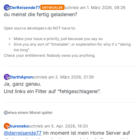
DerReisende77
schrieb am
1. März 2026, 09:26
D
ENTWICKLER
zuletzt editiert von
Offline
du meinst die fertig geladenen?
Open source developers do NOT have to:
Make your issue a priority, just because you say so.
Give you any sort of "timetable", or explanation for why it´s "taking
too long".
Check your entitlement. Nobody owes you anything.
DarthApron
schrieb am
2. März 2026, 21:39
D
zuletzt editiert von
Offline
Ja, ganz genau.
Und links ein Filter auf “fehlgeschlagene”.
etwa einem Monat später
kuroneko
schrieb am
5. Apr. 2026, 14:20
K
zuletzt editiert von
Offline
@
derreisende77
im moment ist mein Home Server auf