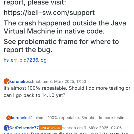
report, please visit:
https://bell-sw.com/support
The crash happened outside the Java
Virtual Machine in native code.
See problematic frame for where to
report the bug.
hs_err_pid7236.log
kuroneko
schrieb am
8. März 2025, 17:53
K
zuletzt editiert von
Offline
It’s almost 100% repeatable. Should I do more testing or
can I go back to 14.1.0 yet?
kuroneko
It’s almost 100% repeatable. Should I do more testing
K
or can I go back to 14.1.0 yet?
DerReisende77
schrieb am
9. März 2025, 02:06
D
ENTWICKLER
zuletzt editiert von
Offline