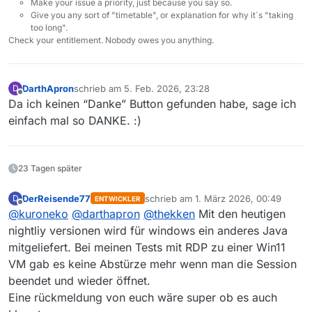
Make your issue a priority, just because you say so.
Give you any sort of "timetable", or explanation for why it´s "taking
too long".
Check your entitlement. Nobody owes you anything.
DarthApron
schrieb am
5. Feb. 2026, 23:28
D
zuletzt editiert von
Offline
Da ich keinen “Danke” Button gefunden habe, sage ich
einfach mal so DANKE. :)
23 Tagen später
DerReisende77
schrieb am
1. März 2026, 00:49
D
ENTWICKLER
zuletzt editiert von
Offline
@
kuroneko
@
darthapron
@
thekken
Mit den heutigen
nightliy versionen wird für windows ein anderes Java
mitgeliefert. Bei meinen Tests mit RDP zu einer Win11
VM gab es keine Abstürze mehr wenn man die Session
beendet und wieder öffnet.
Eine rückmeldung von euch wäre super ob es auch