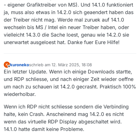
- eigener Grafiktreiber von MS). Und 14.1.0 funktioniert
ja, muss also etwas in 14.2.0 sich geaendert haben das
der Treiber nicht mag. Werde mal zuruek auf 14.1.0
wechseln bis MS / Intel ein neuer Treiber haben, oder
vielleicht 14.3.0 die Sache loest, genau wie 14.2.0 sie
unerwartet ausgeloest hat. Danke fuer Eure Hilfe!
kuroneko
schrieb am
12. März 2025, 18:08
K
zuletzt editiert von
Offline
Ein letzter Update. Wenn ich einige Downloads startte,
und RDP schliesse, und nach einiger Zeit wieder oeffne
um nach zu schauen ist 14.2.0 gecrasht. Praktisch 100%
wiederholbar.
Wenn ich RDP nicht schliesse sondern die Verbinding
halte, kein Crash. Anscheinend mag 14.2.0 es nicht
wenn das virtuelle RDP Display abgeschaltet wird.
14.1.0 hatte damit keine Probleme.