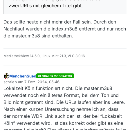
kleinsten Auflösung, wechselt aber dann automatisch zur
zwei URLs mit gleichem Titel gibt.
zum Desktop passenden Größe.
Das sollte heute nicht mehr der Fall sein. Durch den
Nachtlauf wurden die index.m3u8 entfernt und nur noch
die master.m3u8 sind enthalten.
MediathekView 14.5.0, Linux Mint 21.3, VLC 3.0.16
MenchenSued
GLOBALER MODERATOR
Offline
schrieb am
7. Dez. 2024, 05:46
zuletzt editiert von
Lokalzeit Köln funktioniert nicht. Die master.m3u8
verwendet noch ein älteres Format, bei dem Ton und
Bild nicht getrennt sind. Die URLs laufen aber ins Leere.
Nach einer kurzen Untersuchung nehme ich an, dass
der normale WDR-Link auch der ist, der bei “Lokalzeit
Köln” verwendet wird. Ist das korrekt oder gibt es eine