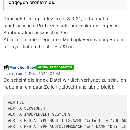
dagegen problemlos.
Kann ich hier reproduzieren. 3.0.21, extra mal mit
jungfräulichem Profil versucht um Fehler der eigenen
Konfiguration auszuschließen.
Aber mit meinen regulären Mediaplayern wie mpv oder
mplayer haben die alle Bild&Ton.
MenchenSued
GLOBALER MODERATOR
Offline
schrieb am
6. Dez. 2024, 08:43
zuletzt editiert von
Da scheint die Index-Datei wirklich verhunzt zu sein. Ich
habe mal ein paar Zeilen gelöscht und übrig bleibt:
#EXTM3U

#EXT
-
X
-
VERSION:
4
#EXT
-
X
-
INDEPENDENT
-
SEGMENTS

#EXT
-
X
-
MEDIA:TYPE
=
SUBTITLES,NAME
=
"Untertitel",
DEFAUL
#EXT
-
X
-
MEDIA:TYPE
=
AUDIO,
LANGUAGE
=
"de",NAME
=
"Deutsch"