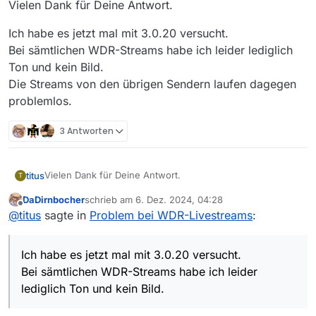
Vielen Dank für Deine Antwort.
Ich habe es jetzt mal mit 3.0.20 versucht.
Bei sämtlichen WDR-Streams habe ich leider lediglich
Ton und kein Bild.
Die Streams von den übrigen Sendern laufen dagegen
problemlos.
3 Antworten
Vielen Dank für Deine Antwort.
titus
T
DaDirnbocher
schrieb am
6. Dez. 2024, 04:28
Ich habe es jetzt mal mit 3.0.20 versucht.
zuletzt editiert von
Offline
@
titus
sagte in
Problem bei WDR-Livestreams
:
Bei sämtlichen WDR-Streams habe ich leider lediglich Ton
und kein Bild.
Die Streams von den übrigen Sendern laufen dagegen
Ich habe es jetzt mal mit 3.0.20 versucht.
problemlos.
Bei sämtlichen WDR-Streams habe ich leider
lediglich Ton und kein Bild.