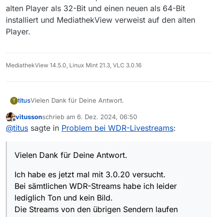
alten Player als 32-Bit und einen neuen als 64-Bit
installiert und MediathekView verweist auf den alten
Player.
MediathekView 14.5.0, Linux Mint 21.3, VLC 3.0.16
Vielen Dank für Deine Antwort.
titus
T
vitusson
schrieb am
6. Dez. 2024, 06:50
Ich habe es jetzt mal mit 3.0.20 versucht.
zuletzt editiert von
Offline
@
titus
sagte in
Problem bei WDR-Livestreams
:
Bei sämtlichen WDR-Streams habe ich leider lediglich Ton
und kein Bild.
Die Streams von den übrigen Sendern laufen dagegen
Vielen Dank für Deine Antwort.
problemlos.
Ich habe es jetzt mal mit 3.0.20 versucht.
Bei sämtlichen WDR-Streams habe ich leider
lediglich Ton und kein Bild.
Die Streams von den übrigen Sendern laufen