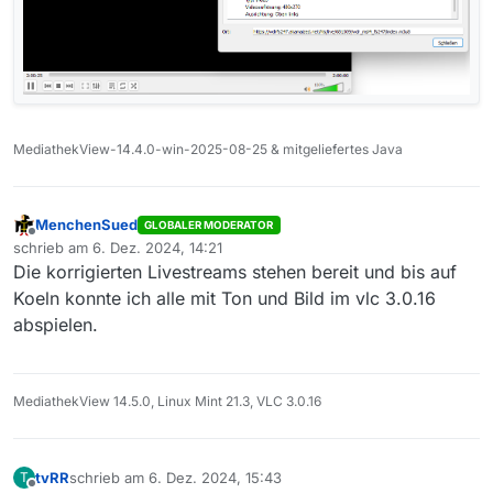
MediathekView-14.4.0-win-2025-08-25 & mitgeliefertes Java
MenchenSued
GLOBALER MODERATOR
Offline
schrieb am
6. Dez. 2024, 14:21
zuletzt editiert von
Die korrigierten Livestreams stehen bereit und bis auf
Koeln konnte ich alle mit Ton und Bild im vlc 3.0.16
abspielen.
MediathekView 14.5.0, Linux Mint 21.3, VLC 3.0.16
tvRR
schrieb am
6. Dez. 2024, 15:43
T
zuletzt editiert von