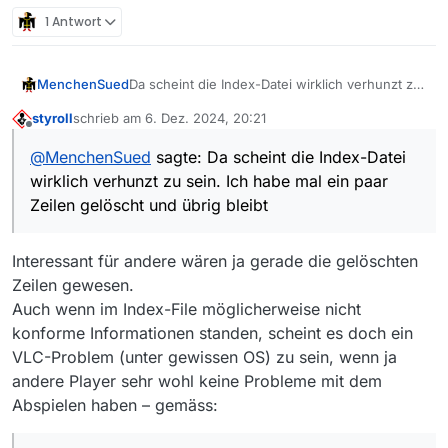
1 Antwort
Da scheint die Index-Datei wirklich verhunzt zu
MenchenSued
sein. Ich habe mal ein paar Zeilen gelöscht und
styroll
schrieb am
6. Dez. 2024, 20:21
übrig bleibt:
#EXTM3U

zuletzt editiert von
Offline
#EXT-X-VERSION:4

@
MenchenSued
sagte: Da scheint die Index-Datei
Das spielt sogar mein alter vlc 3.0.16 mit Ton
#EXT-X-INDEPENDENT-SEGMENTS

und Video ab.
wirklich verhunzt zu sein. Ich habe mal ein paar
#EXT-X-MEDIA:TYPE=SUBTITLES,NAME="Untert
#EXT-X-MEDIA:TYPE=AUDIO,LANGUAGE="de",NA
Zeilen gelöscht und übrig bleibt
#EXT-X-MEDIA:TYPE=AUDIO,LANGUAGE="klare 
#EXT-X-MEDIA:TYPE=AUDIO,LANGUAGE="ad",NA
#EXT-X-STREAM-INF:BANDWIDTH=6520800,AVER
Interessant für andere wären ja gerade die gelöschten
Zeilen gewesen.
Auch wenn im Index-File möglicherweise nicht
konforme Informationen standen, scheint es doch ein
VLC-Problem (unter gewissen OS) zu sein, wenn ja
andere Player sehr wohl keine Probleme mit dem
Abspielen haben – gemäss: