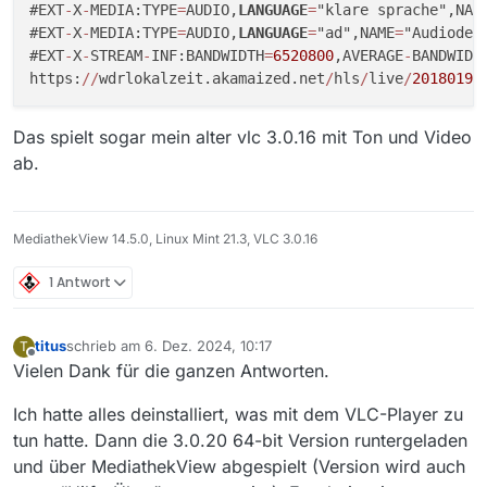
#EXT
-
X
-
MEDIA:TYPE
=
AUDIO,
LANGUAGE
=
"klare sprache",NAM
#EXT
-
X
-
MEDIA:TYPE
=
AUDIO,
LANGUAGE
=
"ad",NAME
=
"Audiodes
#EXT
-
X
-
STREAM
-
INF:BANDWIDTH
=
6520800
,AVERAGE
-
BANDWIDT
https:
/
/
wdrlokalzeit.akamaized.net
/
hls
/
live
/
2018019
/
Das spielt sogar mein alter vlc 3.0.16 mit Ton und Video
ab.
MediathekView 14.5.0, Linux Mint 21.3, VLC 3.0.16
1 Antwort
titus
schrieb am
6. Dez. 2024, 10:17
T
zuletzt editiert von
Offline
Vielen Dank für die ganzen Antworten.
Ich hatte alles deinstalliert, was mit dem VLC-Player zu
tun hatte. Dann die 3.0.20 64-bit Version runtergeladen
und über MediathekView abgespielt (Version wird auch