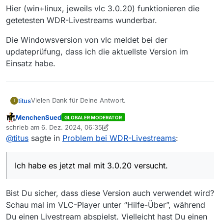
Hier (win+linux, jeweils vlc 3.0.20) funktionieren die
getetesten WDR-Livestreams wunderbar.
Die Windowsversion von vlc meldet bei der
updateprüfung, dass ich die aktuellste Version im
Einsatz habe.
Vielen Dank für Deine Antwort.
titus
T
MenchenSued
GLOBALER MODERATOR
Ich habe es jetzt mal mit 3.0.20 versucht.
Offline
schrieb am
6. Dez. 2024, 06:35
Bei sämtlichen WDR-Streams habe ich leider lediglich Ton
zuletzt editiert von MenchenSued
12. Juni 2024, 07:36
@
titus
sagte in
Problem bei WDR-Livestreams
:
und kein Bild.
Die Streams von den übrigen Sendern laufen dagegen
problemlos.
Ich habe es jetzt mal mit 3.0.20 versucht.
Bist Du sicher, dass diese Version auch verwendet wird?
Schau mal im VLC-Player unter “Hilfe-Über”, während
Du einen Livestream abspielst. Vielleicht hast Du einen