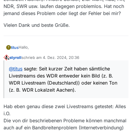
NDR, SWR usw. laufen dagegen problemlos. Hat noch
jemand dieses Problem oder liegt der Fehler bei mir?
Vielen Dank und beste Grüße.
Hallo,
titus
T
styroll
schrieb am
4. Dez. 2024, 20:36
ich rufe über MediathekView immer wieder die
zuletzt editiert von
Offline
Livestreams verschiedener Sender ab (mittels VLC-Player
@
titus
sagte: Seit kurzer Zeit haben sämtliche
3.0.21). Seit kurzer Zeit haben sämtliche Livestreams des
Vielen Dank und beste Grüße.
Livestreams des WDR entweder kein Bild (z. B.
WDR entweder kein Bild (z. B. WDR Livestream
(Deutschland)) oder keinen Ton (z. B. WDR Lokalzeit
WDR Livestream (Deutschland)) oder keinen Ton
Aachen). Andere Sender, z.B. MDR, RBB, HR, NDR, SWR
(z. B. WDR Lokalzeit Aachen).
usw. laufen dagegen problemlos. Hat noch jemand dieses
Problem oder liegt der Fehler bei mir?
Hab eben genau diese zwei Livestreams getestet: Alles
i.O.
Die von dir beschriebenen Probleme können manchmal
auch auf ein Bandbreitenproblem (Internetverbindung)