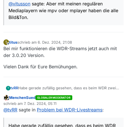
@
vitusson
sagte: Aber mit meinen regulären
Mediaplayern wie mpv oder mplayer haben die alle
Bild&Ton.
titus
schrieb am
6. Dez. 2024, 21:08
T
zuletzt editiert von
Offline
Bei mir funktionieren die WDR-Streams jetzt auch mit
der 3.0.20 Version.
Vielen Dank für Eure Bemühungen.
Habe gerade zufällig gesehen, dass es beim WDR zwei
tvRR
T
URLs mit gleichem Titel gibt. Zum Beispiel
WDR
MenchenSued
GLOBALER MODERATOR
Livestream (Deutschland)
:
https://wdrfs247.akamaized.net/hls/live/681509/wdr_
Offline
schrieb am
7. Dez. 2024, 05:11
msl4_fs247/
index
.m3u8
zuletzt editiert von
@
tvRR
sagte in
Problem bei WDR-Livestreams
:
https://wdrfs247.akamaized.net/hls/live/681509/wdr_
msl4_fs247/
master
.m3u8
Die erste Variante geht bei mir nur mit Audio, die zweite
mit beidem. Bei letzterem beginnt VLC erst mit der
Habe gerade zufällig gesehen, dass es beim WDR