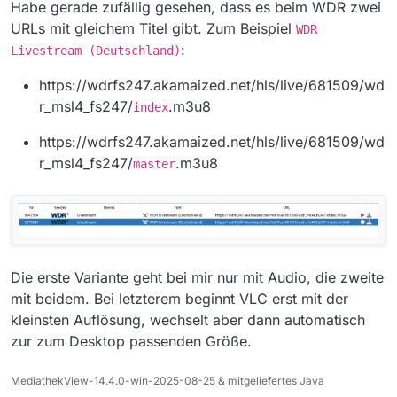
Offline
Habe gerade zufällig gesehen, dass es beim WDR zwei
URLs mit gleichem Titel gibt. Zum Beispiel
WDR
:
Livestream (Deutschland)
https://wdrfs247.akamaized.net/hls/live/681509/wd
r_msl4_fs247/
.m3u8
index
https://wdrfs247.akamaized.net/hls/live/681509/wd
r_msl4_fs247/
.m3u8
master
Die erste Variante geht bei mir nur mit Audio, die zweite
mit beidem. Bei letzterem beginnt VLC erst mit der
kleinsten Auflösung, wechselt aber dann automatisch
zur zum Desktop passenden Größe.
MediathekView-14.4.0-win-2025-08-25 & mitgeliefertes Java