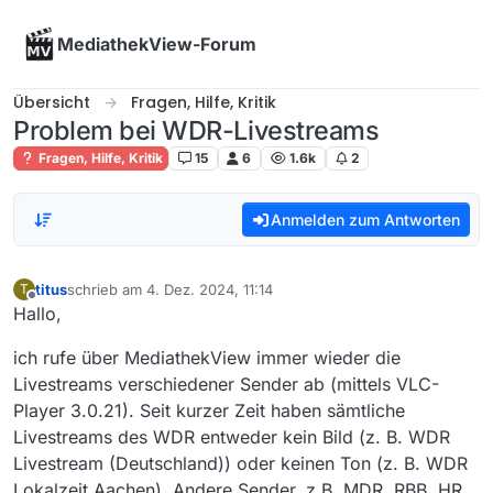
Skip to content
MediathekView-Forum
Übersicht
Fragen, Hilfe, Kritik
Problem bei WDR-Livestreams
Fragen, Hilfe, Kritik
15
6
1.6k
2
Anmelden zum Antworten
titus
schrieb am
4. Dez. 2024, 11:14
T
zuletzt editiert von
Offline
Hallo,
ich rufe über MediathekView immer wieder die
Livestreams verschiedener Sender ab (mittels VLC-
Player 3.0.21). Seit kurzer Zeit haben sämtliche
Livestreams des WDR entweder kein Bild (z. B. WDR
Livestream (Deutschland)) oder keinen Ton (z. B. WDR
Lokalzeit Aachen). Andere Sender, z.B. MDR, RBB, HR,