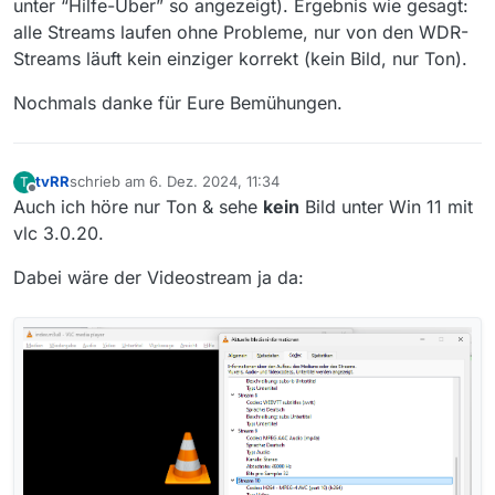
unter “Hilfe-Über” so angezeigt). Ergebnis wie gesagt:
alle Streams laufen ohne Probleme, nur von den WDR-
Streams läuft kein einziger korrekt (kein Bild, nur Ton).
Nochmals danke für Eure Bemühungen.
tvRR
schrieb am
6. Dez. 2024, 11:34
T
zuletzt editiert von
Offline
Auch ich höre nur Ton & sehe
kein
Bild unter Win 11 mit
vlc 3.0.20.
Dabei wäre der Videostream ja da: