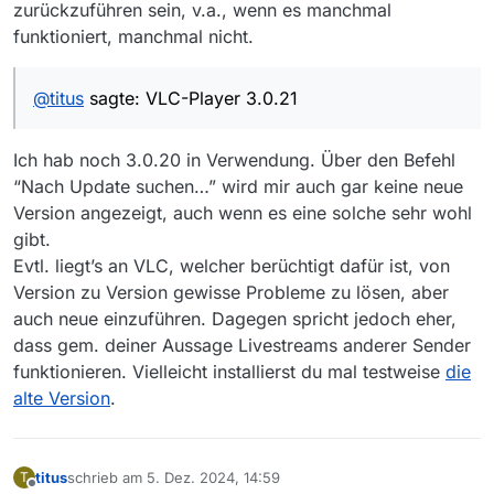
zurückzuführen sein, v.a., wenn es manchmal
funktioniert, manchmal nicht.
@
titus
sagte: VLC-Player 3.0.21
Ich hab noch 3.0.20 in Verwendung. Über den Befehl
“Nach Update suchen…” wird mir auch gar keine neue
Version angezeigt, auch wenn es eine solche sehr wohl
gibt.
Evtl. liegt’s an VLC, welcher berüchtigt dafür ist, von
Version zu Version gewisse Probleme zu lösen, aber
auch neue einzuführen. Dagegen spricht jedoch eher,
dass gem. deiner Aussage Livestreams anderer Sender
funktionieren. Vielleicht installierst du mal testweise
die
alte Version
.
titus
schrieb am
5. Dez. 2024, 14:59
T
zuletzt editiert von
Offline