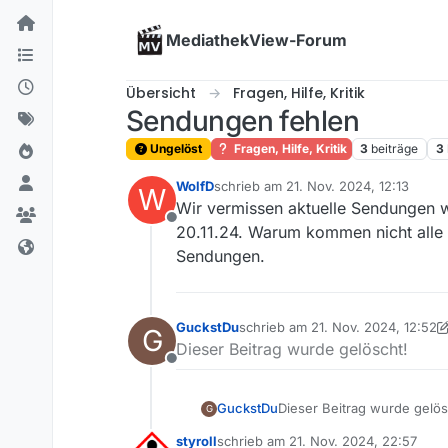
Skip to content
MediathekView-Forum
Übersicht
Fragen, Hilfe, Kritik
Sendungen fehlen
Ungelöst
Fragen, Hilfe, Kritik
3
beiträge
3
WolfD
schrieb am
21. Nov. 2024, 12:13
W
zuletzt editiert von
Wir vermissen aktuelle Sendungen w
Offline
20.11.24. Warum kommen nicht alle
Sendungen.
GuckstDu
schrieb am
21. Nov. 2024, 12:52
G
zuletzt editiert von GuckstDu
Dieser Beitrag wurde gelöscht!
Offline
GuckstDu
Dieser Beitrag wurde gelös
G
styroll
schrieb am
21. Nov. 2024, 22:57