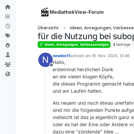
Skip to content
MediathekView-Forum
Übersicht
Ideen, Anregungen, Verbess
für die Nutzung bei sub
Ideen, Anregungen, Verbesserungen
2
beiträge
newbie11
schrieb am
18. Nov. 2024, 13:46
N
zuletzt editiert von
Hallo,
Offline
ersteinmal herzlichen Dank
an die vielen klugen Köpfe,
die dieses Programm gemacht hab
und am Laufen halten.
Als neuem und noch etwas unerfah
sind mir die folgenden Punkte aufge
vielleicht ist das ja eigentlich ganz 
oder es hat der Eine oder Andere v
dazu eine “zündende” Idee …