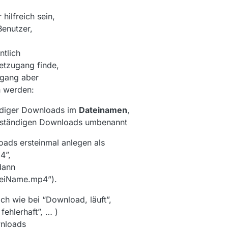
ilfreich sein,
Benutzer,
ntlich
netzugang finde,
ugang aber
n werden:
ndiger Downloads im
Dateinamen
,
ollständigen Downloads umbenannt
ads ersteinmal anlegen als
4”,
dann
teiName.mp4”).
ich wie bei “Download, läuft”,
fehlerhaft”, … )
wnloads