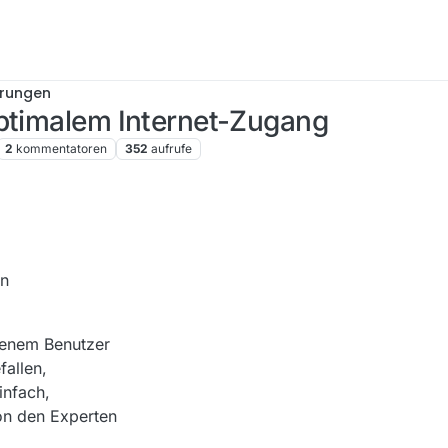
erungen
optimalem Internet-Zugang
2
kommentatoren
352
aufrufe
en
renem Benutzer
fallen,
einfach,
on den Experten