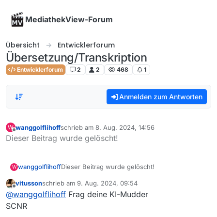
Skip to content
MediathekView-Forum
Übersicht
Entwicklerforum
Übersetzung/Transkription
Entwicklerforum
2
2
468
1
Anmelden zum Antworten
wanggolflihoff
schrieb am
8. Aug. 2024, 14:56
W
zuletzt editiert von
Offline
Dieser Beitrag wurde gelöscht!
wanggolflihoff
Dieser Beitrag wurde gelöscht!
W
vitusson
schrieb am
9. Aug. 2024, 09:54
zuletzt editiert von
Offline
@
wanggolflihoff
Frag deine KI-Mudder
SCNR