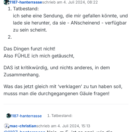
1187-hanterrasse
schrieb am
4. Juli 2024, 08:22
zuletzt editiert von
Offline
Tatbestand:
ich sehe eine Sendung, die mir gefallen könnte, und
lade sie herunter, da sie - ANscheinend - verfügbar
zu sein scheint.
Das Dingen funzt nicht!
Also FÜHLE ich mich getäuscht,
DAS ist kritikwürdig, und nichts anderes, in dem
Zusammenhang.
Was das jetzt gleich mit ‘verklagen’ zu tun haben soll,
musss man die durchgegangenen Gäule fragen!
Tatbestand:
1187-hanterrasse
Das Dingen funzt nicht!
ich sehe eine Sendung, die mir gefallen
mac-christian
schrieb am
4. Juli 2024, 15:13
Also FÜHLE ich mich getäuscht,
könnte, und lade sie herunter, da sie -
zuletzt editiert von
Offline