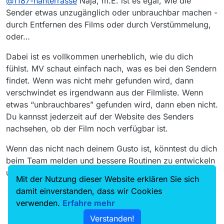
@
1187-hanterrasse
Naja, m.E. ist es egal, wie die
ANscheinend - verfügbar zu sein
DAS ist kritikwürdig, und nichts anderes, in
scheint.
dem Zusammenhang.
Sender etwas unzugänglich oder unbrauchbar machen -
Was das jetzt gleich mit ‘verklagen’ zu tun
durch Entfernen des Films oder durch Verstümmelung,
haben soll, musss man die durchgegangenen
oder…
Gäule fragen!
Dabei ist es vollkommen unerheblich, wie du dich
fühlst. MV schaut einfach nach, was es bei den Sendern
findet. Wenn was nicht mehr gefunden wird, dann
verschwindet es irgendwann aus der Filmliste. Wenn
etwas “unbrauchbares” gefunden wird, dann eben nicht.
Du kannsst jederzeit auf der Website des Senders
nachsehen, ob der Film noch verfügbar ist.
Wenn das nicht nach deinem Gusto ist, könntest du dich
beim Team melden und bessere Routinen zu entwickeln
und umzusetzen…
Mit der Nutzung dieser Website erklären Sie sich
damit einverstanden, dass wir Cookies
verwenden.
Erfahre mehr
Verstanden!