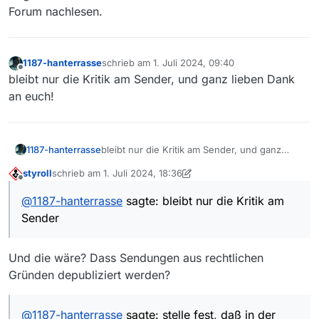
Forum nachlesen.
1187-hanterrasse
schrieb am
1. Juli 2024, 09:40
zuletzt editiert von
Offline
bleibt nur die Kritik am Sender, und ganz lieben Dank
an euch!
1187-hanterrasse
bleibt nur die Kritik am Sender, und ganz
lieben Dank an euch!
styroll
schrieb am
1. Juli 2024, 18:36
zuletzt editiert von styroll
7. Jan. 2024, 20:39
Offline
@
1187-hanterrasse
sagte: bleibt nur die Kritik am
Sender
Und die wäre? Dass Sendungen aus rechtlichen
Gründen depubliziert werden?
@
1187-hanterrasse
sagte: stelle fest, daß in der