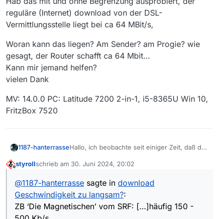
Hab das mit und ohne Begrenzung ausprobiert, der
reguläre (Internet) download von der DSL-
Vermittlungsstelle liegt bei ca 64 MBit/s,
Woran kann das liegen? Am Sender? am Progie? wie
gesagt, der Router schafft ca 64 Mbit…
Kann mir jemand helfen?
vielen Dank
MV: 14.0.0 PC: Latitude 7200 2-in-1, i5-8365U Win 10,
FritzBox 7520
Hallo, ich beobachte seit einiger Zeit, daß der
1187-hanterrasse
download diverser Streifen sehr schleppend
styroll
schrieb am
30. Juni 2024, 20:02
ist!
Hab das mit und ohne Begrenzung
zuletzt editiert von
Offline
ZB ‘Die Magnetischen’ vom SRF: wenn er mal
ausprobiert, der reguläre (Internet) download
@
1187-hanterrasse
sagte in
download
kurzfristig 3,5 MB/s schafft, hat er grade nen
von der DSL-Vermittlungsstelle liegt bei ca 64
Woran kann das liegen? Am Sender? am
Geschwindigkeit zu langsam?
:
saftigen Speedflash, sonst häufig 150 - 500
MBit/s,
Progie? wie gesagt, der Router schafft ca 64
Kb/s,
Mbit…
MV: 14.0.0 PC: Latitude 7200 2-in-1, i5-
ZB ‘Die Magnetischen’ vom SRF: […]häufig 150 -
Kann mir jemand helfen?
8365U Win 10, FritzBox 7520
500 Kb/s,