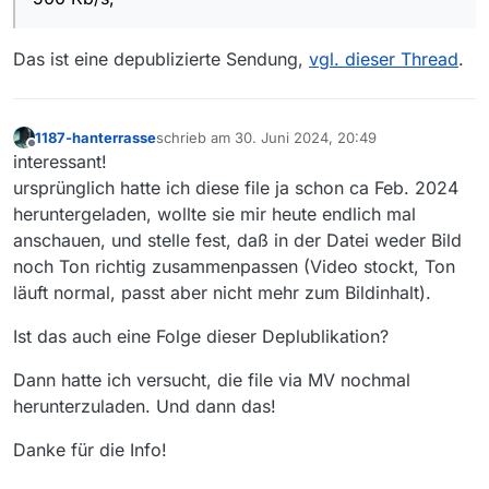
vielen Dank
Das ist eine depublizierte Sendung,
vgl. dieser Thread
.
1187-hanterrasse
schrieb am
30. Juni 2024, 20:49
zuletzt editiert von
Offline
interessant!
ursprünglich hatte ich diese file ja schon ca Feb. 2024
heruntergeladen, wollte sie mir heute endlich mal
anschauen, und stelle fest, daß in der Datei weder Bild
noch Ton richtig zusammenpassen (Video stockt, Ton
läuft normal, passt aber nicht mehr zum Bildinhalt).
Ist das auch eine Folge dieser Deplublikation?
Dann hatte ich versucht, die file via MV nochmal
herunterzuladen. Und dann das!
Danke für die Info!