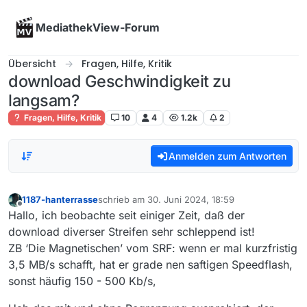
Skip to content
MediathekView-Forum
Übersicht
Fragen, Hilfe, Kritik
download Geschwindigkeit zu
langsam?
Fragen, Hilfe, Kritik
10
4
1.2k
2
Anmelden zum Antworten
1187-hanterrasse
schrieb am
30. Juni 2024, 18:59
zuletzt editiert von
Offline
Hallo, ich beobachte seit einiger Zeit, daß der
download diverser Streifen sehr schleppend ist!
ZB ‘Die Magnetischen’ vom SRF: wenn er mal kurzfristig
3,5 MB/s schafft, hat er grade nen saftigen Speedflash,
sonst häufig 150 - 500 Kb/s,