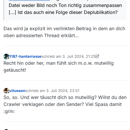
Datei weder Bild noch Ton richtig zusammenpassen
[…] Ist das auch eine Folge dieser Deplublikation?
Das wird ja explizit im verlinkten Beitrag in dem an dich
oben adressierten Thread erklärt…
1187-hanterrasse
schrieb am
3. Juli 2024, 21:25
zuletzt editiert von 1187-hanterrasse
7. März 202
Offline
Recht hin oder her, man fühlt sich m.o.w. mutwillig
getäuscht!
vitusson
schrieb am
3. Juli 2024, 23:51
zuletzt editiert von
Offline
So, so. Und wer täuscht dich so mutwillig? Willst du den
Crawler verklagen oder den Sender? Viel Spass damit
:grin: