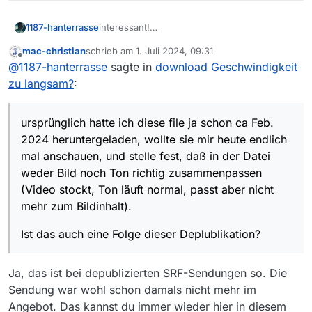
interessant!
1187-hanterrasse
ursprünglich hatte ich diese file ja schon ca
mac-christian
schrieb am
1. Juli 2024, 09:31
Feb. 2024 heruntergeladen, wollte sie mir
Ist das auch eine Folge dieser Deplublikation?
zuletzt editiert von
Offline
@
1187-hanterrasse
sagte in
download Geschwindigkeit
heute endlich mal anschauen, und stelle fest,
daß in der Datei weder Bild noch Ton richtig
Dann hatte ich versucht, die file via MV
zu langsam?
:
zusammenpassen (Video stockt, Ton läuft
nochmal herunterzuladen. Und dann das!
normal, passt aber nicht mehr zum Bildinhalt).
Danke für die Info!
ursprünglich hatte ich diese file ja schon ca Feb.
2024 heruntergeladen, wollte sie mir heute endlich
mal anschauen, und stelle fest, daß in der Datei
weder Bild noch Ton richtig zusammenpassen
(Video stockt, Ton läuft normal, passt aber nicht
mehr zum Bildinhalt).
Ist das auch eine Folge dieser Deplublikation?
Ja, das ist bei depublizierten SRF-Sendungen so. Die
Sendung war wohl schon damals nicht mehr im
Angebot. Das kannst du immer wieder hier in diesem