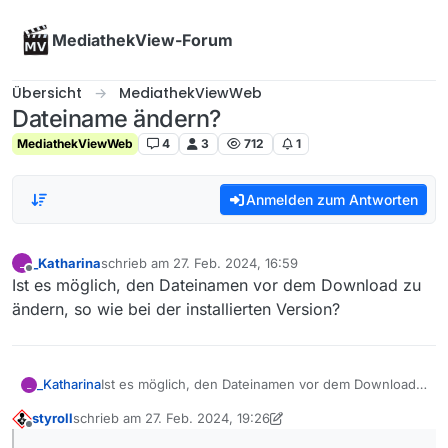
Skip to content
MediathekView-Forum
Übersicht
MediathekViewWeb
Dateiname ändern?
MediathekViewWeb
4
3
712
1
Anmelden zum Antworten
_Katharina
schrieb am
27. Feb. 2024, 16:59
_
zuletzt editiert von
Offline
Ist es möglich, den Dateinamen vor dem Download zu
ändern, so wie bei der installierten Version?
_Katharina
Ist es möglich, den Dateinamen vor dem Download
_
zu ändern, so wie bei der installierten Version?
styroll
schrieb am
27. Feb. 2024, 19:26
zuletzt editiert von styroll
Offline