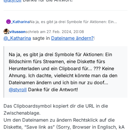
_Katharina
Na ja, es gibt ja drei Symbole für Aktionen: Ein
_
Bildschirm fürs Streamen, eine Diskette fürs
vitusson
schrieb am
27. Feb. 2024, 20:08
Herunterladen und ein Clipboard für… ??? Keine
zuletzt editiert von
Offline
@
_Katharina
sagte in
Dateiname ändern?
:
Ahnung. Ich dachte, vielleicht könnte man da den
Dateinamen ändern und ich bin nur zu doof…
@
styroll
Danke für die Antwort!
Na ja, es gibt ja drei Symbole für Aktionen: Ein
Bildschirm fürs Streamen, eine Diskette fürs
Herunterladen und ein Clipboard für… ??? Keine
Ahnung. Ich dachte, vielleicht könnte man da den
Dateinamen ändern und ich bin nur zu doof…
@
styroll
Danke für die Antwort!
Das Clipboardsymbol kopiert dir die URL in die
Zwischenablage.
Um den Dateinamen zu ändern Rechtsklick auf die
Diskette, “Save link as” (Sorry, Browser in Englisch, kA