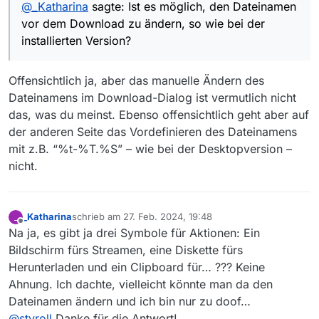
@
_Katharina
sagte: Ist es möglich, den Dateinamen
vor dem Download zu ändern, so wie bei der
installierten Version?
Offensichtlich ja, aber das manuelle Ändern des
Dateinamens im Download-Dialog ist vermutlich nicht
das, was du meinst. Ebenso offensichtlich geht aber auf
der anderen Seite das Vordefinieren des Dateinamens
mit z.B. “%t-%T.%S” – wie bei der Desktopversion –
nicht.
_Katharina
schrieb am
27. Feb. 2024, 19:48
_
zuletzt editiert von
Offline
Na ja, es gibt ja drei Symbole für Aktionen: Ein
Bildschirm fürs Streamen, eine Diskette fürs
Herunterladen und ein Clipboard für… ??? Keine
Ahnung. Ich dachte, vielleicht könnte man da den
Dateinamen ändern und ich bin nur zu doof…
@
styroll
Danke für die Antwort!