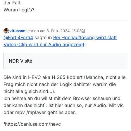
der Fall.
Woran liegt’s?
vitusson
schrieb am
8. Feb. 2024, 15:03
zuletzt editiert von vitusson
2. Aug. 2024, 16:13
Offline
@
Forti4Forti4
sagte in
Bei Hochauflösung wird statt
Video-Clip wird nur Audio angezeigt
:
NDR Visite
Die sind in HEVC aka H.265 kodiert (Manche, nicht alle.
Frag mich nicht nach der Logik dahinter warum die
nicht alle gleich sind…).
Ich nehme an du willst mit dem Browser schauen und
der kann das nicht¹. Ist hier auch so, nur Audio. Mit vlc
oder mpv /mplayer geht es aber.
¹https://caniuse.com/hevc