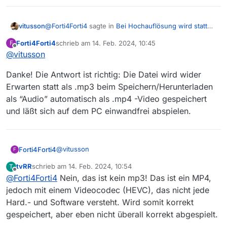
@
Forti4Forti4
sagte in
Bei Hochauflösung wird statt
vitusson
Video-Clip wird nur Audio angezeigt
:
Forti4Forti4
schrieb am
14. Feb. 2024, 10:45
F
zuletzt editiert von
Offline
@
vitusson
NDR Visite
Danke! Die Antwort ist richtig: Die Datei wird wider
Die sind in HEVC aka H.265 kodiert (Manche, nicht
Erwarten statt als .mp3 beim Speichern/Herunterladen
alle. Frag mich nicht nach der Logik dahinter warum
als “Audio” automatisch als .mp4 -Video gespeichert
die nicht alle gleich sind…).
¹https://caniuse.com/hevc
Ich nehme an du willst mit dem Browser schauen und
und läßt sich auf dem PC einwandfrei abspielen.
der kann das nicht¹. Ist hier auch so, nur Audio. Mit
vlc oder mpv /mplayer geht es aber.
@
vitusson
Forti4Forti4
F
tvRR
schrieb am
14. Feb. 2024, 10:54
T
Danke! Die Antwort ist richtig: Die Datei wird wider
zuletzt editiert von
Offline
@
Forti4Forti4
Nein, das ist kein mp3! Das ist ein MP4,
Erwarten statt als .mp3 beim
Speichern/Herunterladen als “Audio” automatisch
jedoch mit einem Videocodec (HEVC), das nicht jede
als .mp4 -Video gespeichert und läßt sich auf dem
Hard.- und Software versteht. Wird somit korrekt
PC einwandfrei abspielen.
gespeichert, aber eben nicht überall korrekt abgespielt.