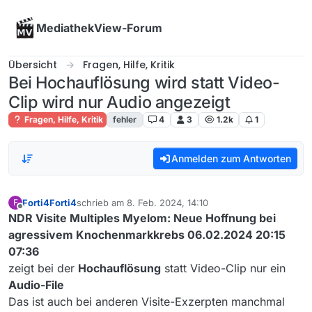
Skip to content
MediathekView-Forum
Übersicht
Fragen, Hilfe, Kritik
Bei Hochauflösung wird statt Video-
Clip wird nur Audio angezeigt
Fragen, Hilfe, Kritik
fehler
4
3
1.2k
1
Anmelden zum Antworten
Forti4Forti4
schrieb am
8. Feb. 2024, 14:10
F
zuletzt editiert von
Offline
NDR Visite Multiples Myelom: Neue Hoffnung bei
agressivem Knochenmarkkrebs 06.02.2024 20:15
07:36
zeigt bei der
Hochauflösung
statt Video-Clip nur ein
Audio-File
Das ist auch bei anderen Visite-Exzerpten manchmal