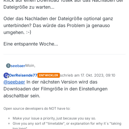
Klick auf einen Download 10sek auf das Nachladen der
Dateigröße zu warten…
Oder das Nachladen der Dateigröße optional ganz
unterbinden? Das würde das Problem ja genauso
umgehen. :-)
Eine entspannte Woche…
Moin,
seebaer
S
DerReisende77
schrieb am
17. Okt. 2023, 09:10
D
ENTWICKLER
kleine Randnotiz:
zuletzt editiert von
Offline
@
seebaer
In der nächsten Version wird das
Je “schlechter” die Internet-Anbindung ist, umso
Downloaden der Filmgröße in den Einstellungen
größer ist die Verzögerung mit der Anzeige der
abschaltbar sein.
Datengröße. Was natürlich vollkommen Sinn macht,
Gäbe es vllt die Chance eine Option einzubauen, die
wenn die Datengröße nachträglich vom Sender
es erlaubt, die Dateigrößen gleich beim Laden der
Open source developers do NOT have to:
nachgeladen wird. Ich denke, da stellt mir die Latenz
Filmliste mitzuholen? Dann warte ich lieber 10min bis
Oder das Nachladen der Dateigröße optional ganz
ein Bein ;-) Also für schnelleres Internet doch wieder
MV gestartet ist und alles nachgeladen hat, als nach
unterbinden? Das würde das Problem ja genauso
Make your issue a priority, just because you say so.
in die Stadt ziehen ;-)
jedem Klick auf einen Download 10sek auf das
umgehen. :-)
Eine entspannte Woche…
Give you any sort of "timetable", or explanation for why it´s "taking
Nachladen der Dateigröße zu warten…
too long".