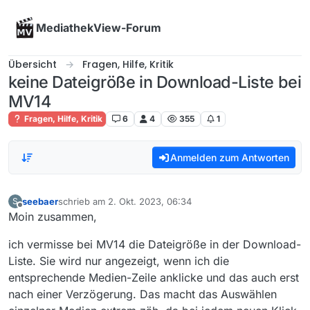
Skip to content
MediathekView-Forum
Übersicht
Fragen, Hilfe, Kritik
keine Dateigröße in Download-Liste bei
MV14
Fragen, Hilfe, Kritik
6
4
355
1
Anmelden zum Antworten
seebaer
schrieb am
2. Okt. 2023, 06:34
S
zuletzt editiert von
Offline
Moin zusammen,
ich vermisse bei MV14 die Dateigröße in der Download-
Liste. Sie wird nur angezeigt, wenn ich die
entsprechende Medien-Zeile anklicke und das auch erst
nach einer Verzögerung. Das macht das Auswählen