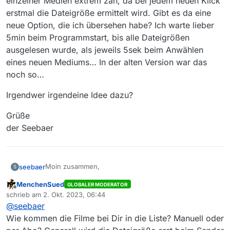
einzelner Medien extrem zäh, da bei jedem neuen Klick
erstmal die Dateigröße ermittelt wird. Gibt es da eine
neue Option, die ich übersehen habe? Ich warte lieber
5min beim Programmstart, bis alle Dateigrößen
ausgelesen wurde, als jeweils 5sek beim Anwählen
eines neuen Mediums… In der alten Version war das
noch so…
Irgendwer irgendeine Idee dazu?
Grüße
der Seebaer
Moin zusammen,
seebaer
S
MenchenSued
GLOBALER MODERATOR
ich vermisse bei MV14 die Dateigröße in der
Offline
schrieb am
2. Okt. 2023, 06:44
Download-Liste. Sie wird nur angezeigt, wenn ich die
zuletzt editiert von
@
seebaer
entsprechende Medien-Zeile anklicke und das auch
Irgendwer irgendeine Idee dazu?
erst nach einer Verzögerung. Das macht das
Wie kommen die Filme bei Dir in die Liste? Manuell oder
Auswählen einzelner Medien extrem zäh, da bei
Grüße