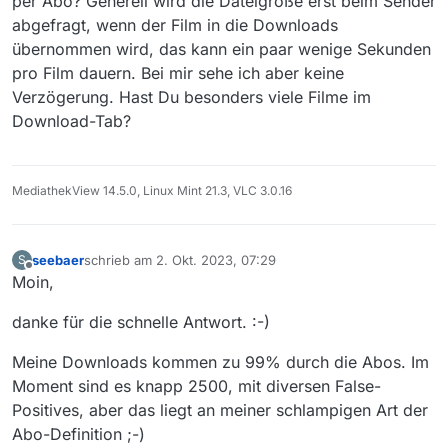
per Abo? Generell wird die Dateigröße erst beim Sender
jedem neuen Klick erstmal die Dateigröße ermittelt
der Seebaer
abgefragt, wenn der Film in die Downloads
wird. Gibt es da eine neue Option, die ich übersehen
übernommen wird, das kann ein paar wenige Sekunden
habe? Ich warte lieber 5min beim Programmstart, bis
alle Dateigrößen ausgelesen wurde, als jeweils 5sek
pro Film dauern. Bei mir sehe ich aber keine
beim Anwählen eines neuen Mediums… In der alten
Verzögerung. Hast Du besonders viele Filme im
Version war das noch so…
Download-Tab?
MediathekView 14.5.0, Linux Mint 21.3, VLC 3.0.16
seebaer
schrieb am
2. Okt. 2023, 07:29
S
zuletzt editiert von
Offline
Moin,
danke für die schnelle Antwort. :-)
Meine Downloads kommen zu 99% durch die Abos. Im
Moment sind es knapp 2500, mit diversen False-
Positives, aber das liegt an meiner schlampigen Art der
Abo-Definition ;-)