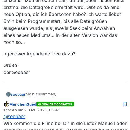
einzelner Medien extrem zäh, da bei jedem neuen Klick
erstmal die Dateigröße ermittelt wird. Gibt es da eine
neue Option, die ich übersehen habe? Ich warte lieber
5min beim Programmstart, bis alle Dateigrößen
ausgelesen wurde, als jeweils 5sek beim Anwählen
eines neuen Mediums… In der alten Version war das
noch so…
Irgendwer irgendeine Idee dazu?
Grüße
der Seebaer
Moin zusammen,
seebaer
S
MenchenSued
GLOBALER MODERATOR
ich vermisse bei MV14 die Dateigröße in der
Offline
schrieb am
2. Okt. 2023, 06:44
Download-Liste. Sie wird nur angezeigt, wenn ich die
zuletzt editiert von
@
seebaer
entsprechende Medien-Zeile anklicke und das auch
Irgendwer irgendeine Idee dazu?
erst nach einer Verzögerung. Das macht das
Wie kommen die Filme bei Dir in die Liste? Manuell oder
Auswählen einzelner Medien extrem zäh, da bei
Grüße