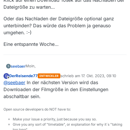
Klick auf einen Download 10sek auf das Nachladen der
Dateigröße zu warten…
Oder das Nachladen der Dateigröße optional ganz
unterbinden? Das würde das Problem ja genauso
umgehen. :-)
Eine entspannte Woche…
Moin,
seebaer
S
DerReisende77
schrieb am
17. Okt. 2023, 09:10
D
ENTWICKLER
kleine Randnotiz:
zuletzt editiert von
Offline
@
seebaer
In der nächsten Version wird das
Je “schlechter” die Internet-Anbindung ist, umso
Downloaden der Filmgröße in den Einstellungen
größer ist die Verzögerung mit der Anzeige der
abschaltbar sein.
Datengröße. Was natürlich vollkommen Sinn macht,
Gäbe es vllt die Chance eine Option einzubauen, die
wenn die Datengröße nachträglich vom Sender
es erlaubt, die Dateigrößen gleich beim Laden der
Open source developers do NOT have to:
nachgeladen wird. Ich denke, da stellt mir die Latenz
Filmliste mitzuholen? Dann warte ich lieber 10min bis
Oder das Nachladen der Dateigröße optional ganz
ein Bein ;-) Also für schnelleres Internet doch wieder
MV gestartet ist und alles nachgeladen hat, als nach
unterbinden? Das würde das Problem ja genauso
Make your issue a priority, just because you say so.
in die Stadt ziehen ;-)
jedem Klick auf einen Download 10sek auf das
umgehen. :-)
Eine entspannte Woche…
Give you any sort of "timetable", or explanation for why it´s "taking
Nachladen der Dateigröße zu warten…
too long".