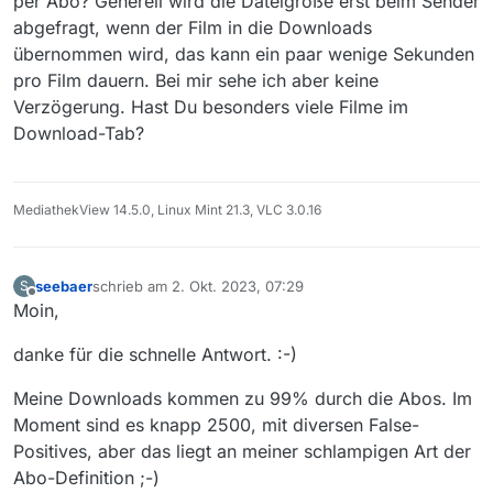
per Abo? Generell wird die Dateigröße erst beim Sender
jedem neuen Klick erstmal die Dateigröße ermittelt
der Seebaer
abgefragt, wenn der Film in die Downloads
wird. Gibt es da eine neue Option, die ich übersehen
übernommen wird, das kann ein paar wenige Sekunden
habe? Ich warte lieber 5min beim Programmstart, bis
alle Dateigrößen ausgelesen wurde, als jeweils 5sek
pro Film dauern. Bei mir sehe ich aber keine
beim Anwählen eines neuen Mediums… In der alten
Verzögerung. Hast Du besonders viele Filme im
Version war das noch so…
Download-Tab?
MediathekView 14.5.0, Linux Mint 21.3, VLC 3.0.16
seebaer
schrieb am
2. Okt. 2023, 07:29
S
zuletzt editiert von
Offline
Moin,
danke für die schnelle Antwort. :-)
Meine Downloads kommen zu 99% durch die Abos. Im
Moment sind es knapp 2500, mit diversen False-
Positives, aber das liegt an meiner schlampigen Art der
Abo-Definition ;-)