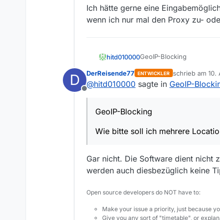
Ich hätte gerne eine Eingabemöglichk
wenn ich nur mal den Proxy zu- ode
GeoIP-Blocking
hitd010000
DerReisende77
schrieb am
10.
ENTWICKLER
D
Wie bitte soll ich mehrer
zuletzt editiert
@
hitd010000
sagte in
GeoIP-Blocki
Offline
Ich habe
GeoIP-Blocking
deutsche IP (ständig
Ich hätte gerne eine Einga
einen Proxy-Root-Ser
Wie bitte soll ich mehrere Locati
ich nur mal den Proxy zu-
und in GeoIP2 eine 
eine IPv6-Adresse vo
trotz französischem 
Gar nicht. Die Software dient nicht
werden auch diesbezüglich keine Ti
Open source developers do NOT have to:
Make your issue a priority, just because yo
Give you any sort of "timetable", or explana