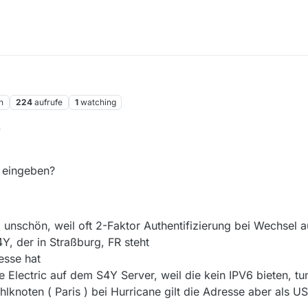
n
224
aufrufe
1
watching
6
s eingeben?
 unschön, weil oft 2-Faktor Authentifizierung bei Wechsel a
Y, der in Straßburg, FR steht
esse hat
 Electric auf dem S4Y Server, weil die kein IPV6 bieten, tun
lknoten ( Paris ) bei Hurricane gilt die Adresse aber als U