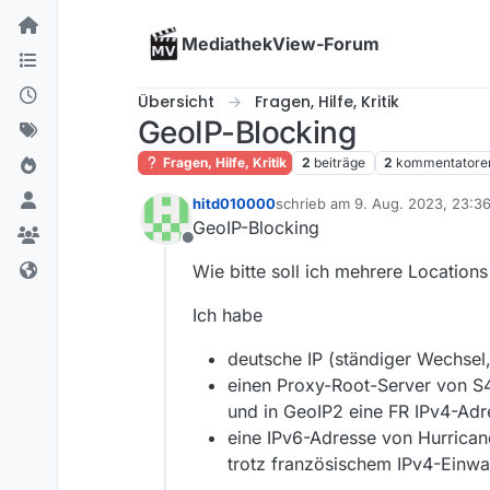
Skip to content
MediathekView-Forum
Übersicht
Fragen, Hilfe, Kritik
GeoIP-Blocking
Fragen, Hilfe, Kritik
2
beiträge
2
kommentatore
hitd010000
schrieb am
9. Aug. 2023, 23:3
zuletzt editiert von
GeoIP-Blocking
Offline
Wie bitte soll ich mehrere Location
Ich habe
deutsche IP (ständiger Wechsel,
einen Proxy-Root-Server von S4
und in GeoIP2 eine FR IPv4-Adr
eine IPv6-Adresse von Hurricane
trotz französischem IPv4-Einwah