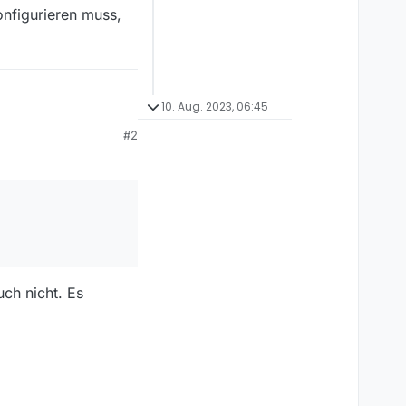
onfigurieren muss,
10. Aug. 2023, 06:45
#2
sgelöst wird )
nfigurieren muss, wenn
ele ich das selbst.
Adresse.
ch nicht. Es