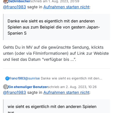
DaDirnbocher
schrieb am
1. Aug. 2023, 20:59
Japan-Spanien Sambia-Costa Rica Kanada-
zuletzt editiert von
Offline
@
frano1983
sagte in
Aufnahmen starten nicht
:
Australien Irland-Nigeria sind die bis dahin auch
noch abrufbar da ich bis zum 04.09. im Urlaub bin
oder sind die bis dahin gelöscht sowie die Spiele
Danke wie sieht es eigentlich mit den anderen
von heute Portugal-USA Vietnam-Niederlande
China-England und Haiti-Dänemark und wie lange
Spielen aus zum Beispiel die von gestern Japan-
sind diese Spiele noch abrufbar?
Spanien S
Gehts Du in MV auf die gewünschte Sendung, klickts
unten (oder via Filminformationen) auf Link zur Webiste
und liest das Datum “verfügbar bis …”.
frano1983
@
sunrise
Danke wie sieht es eigentlich mit den
F
anderen Spielen aus zum Beispiel die von gestern
Ein ehemaliger Benutzer
schrieb am
2. Aug. 2023, 10:26
?
Japan-Spanien Sambia-Costa Rica Kanada-
zuletzt editiert von
Offline
@
frano1983
sagte in
Aufnahmen starten nicht
:
Australien Irland-Nigeria sind die bis dahin auch
noch abrufbar da ich bis zum 04.09. im Urlaub bin
oder sind die bis dahin gelöscht sowie die Spiele
wie sieht es eigentlich mit den anderen Spielen
von heute Portugal-USA Vietnam-Niederlande
China-England und Haiti-Dänemark und wie lange
aus…