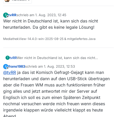
tvRR
schrieb am
1. Aug. 2023, 12:45
T
zuletzt editiert von
Offline
Wer nicht in Deutschland ist, kann sich das nicht
herunterladen. Da gibt es keine legale Lösung!
MediathekView-14.4.0-win-2025-08-25 & mitgeliefertes Java
tvRR
Wer nicht in Deutschland ist, kann sich das nicht
T
herunterladen. Da gibt es keine legale Lösung!
frano1983
schrieb am
1. Aug. 2023, 12:53
F
zuletzt editiert von
Offline
@
tvRR
ja das ist Komisch Gefragt-Gejagt kann man
herunterladen und dann auf den USB-Stick übertragen
aber die Frauen WM muss auch funktionieren früher
ging alles und jetzt antwortet mir der Server auf
Englisch ich soll es zum einen Späteren Zeitpunkt
nochmal versuchen werde mich freuen wenn dieses
irgendwie klappen würde vielleicht klappt es heute
Abend.