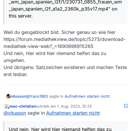
_wm_japan_spanien_l2f/1/230731_0855_frauen_wm
Fehler beider Spiele beheben diese Spiele sind live
gezeigt worden?
_japan_spanien_l2f_a1a2_2360k_p35v17.mp4” on
this server.
Weil du geogeblockt bist. Sicher genau so wie hier
https://forum.mediathekview.de/topic/5273/download-
mediathek-view-web?_=1690898915265
Und nein, hier wird hier niemand helfen das zu
umgehen.
Und übrigens: Satzzeichen existieren und machen Texte
erst lesbar.
@
frano1983
sagte in
Aufnahmen starten nicht
:
vitusson
mac-christian
schrieb am
1. Aug. 2023, 15:25
zuletzt editiert von
Offline
Access Denied
@
vitusson
sagte in
Aufnahmen starten nicht
:
You don’t have permission to access
Weil du geogeblockt bist. Sicher genau so wie hier
“http://rodlzdf-
https://forum.mediathekview.de/topic/5273/download
Und nein, hier wird hier niemand helfen das zu
a.akamaihd.net/de/zdf/23/07/230731_0855_frau