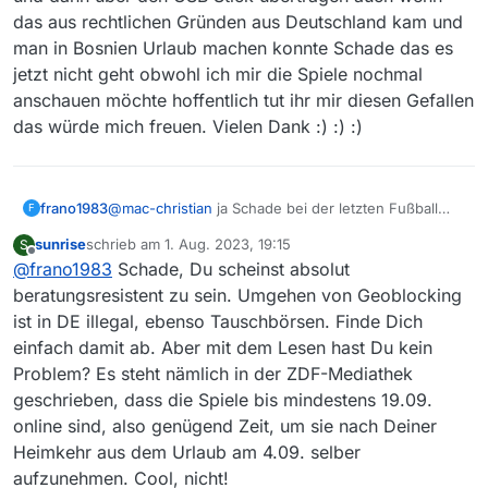
das aus rechtlichen Gründen aus Deutschland kam und
man in Bosnien Urlaub machen konnte Schade das es
jetzt nicht geht obwohl ich mir die Spiele nochmal
anschauen möchte hoffentlich tut ihr mir diesen Gefallen
das würde mich freuen. Vielen Dank :) :) :)
frano1983
@
mac-christian
ja Schade bei der letzten Fußball
F
WM der Herren da konnte man sich die Spiele
sunrise
schrieb am
1. Aug. 2023, 19:15
S
aufnehmen und dann über den USB Stick
zuletzt editiert von
Offline
@
frano1983
Schade, Du scheinst absolut
übertragen auch wenn das aus rechtlichen Gründen
aus Deutschland kam und man in Bosnien Urlaub
beratungsresistent zu sein. Umgehen von Geoblocking
machen konnte Schade das es jetzt nicht geht
ist in DE illegal, ebenso Tauschbörsen. Finde Dich
obwohl ich mir die Spiele nochmal anschauen
einfach damit ab. Aber mit dem Lesen hast Du kein
möchte hoffentlich tut ihr mir diesen Gefallen das
Problem? Es steht nämlich in der ZDF-Mediathek
würde mich freuen. Vielen Dank :) :) :)
geschrieben, dass die Spiele bis mindestens 19.09.
online sind, also genügend Zeit, um sie nach Deiner
Heimkehr aus dem Urlaub am 4.09. selber
aufzunehmen. Cool, nicht!