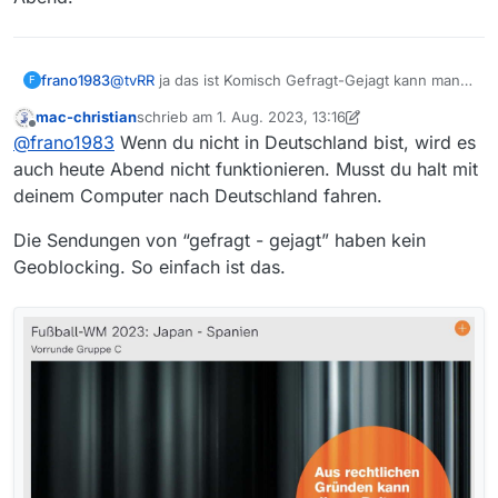
frano1983
@
tvRR
ja das ist Komisch Gefragt-Gejagt kann man
F
herunterladen und dann auf den USB-Stick
mac-christian
schrieb am
1. Aug. 2023, 13:16
übertragen aber die Frauen WM muss auch
zuletzt editiert von mac-christian
8. Jan. 2023, 15:19
Offline
@
frano1983
Wenn du nicht in Deutschland bist, wird es
funktionieren früher ging alles und jetzt antwortet
mir der Server auf Englisch ich soll es zum einen
auch heute Abend nicht funktionieren. Musst du halt mit
Späteren Zeitpunkt nochmal versuchen werde mich
deinem Computer nach Deutschland fahren.
freuen wenn dieses irgendwie klappen würde
vielleicht klappt es heute Abend.
Die Sendungen von “gefragt - gejagt” haben kein
Geoblocking. So einfach ist das.