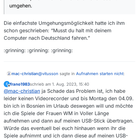
-mediathek-view-web?_=1690898915265
en_wm_japan_spanien_l2f/1/230731_0855_frauen
umgehen.
Und nein, hier wird hier niemand helfen das zu
_wm_japan_spanien_l2f_a1a2_2360k_p35v17.mp4
umgehen.
” on this server.
Und übrigens: Satzzeichen existieren und machen
Die einfachste Umgehungsmöglichkeit hatte ich ihm
Texte erst lesbar.
schon geschrieben: “Musst du halt mit deinem
Computer nach Deutschland fahren.”
:grinning: :grinning: :grinning:
@
vitusson
sagte in
Aufnahmen starten nicht
:
mac-christian
frano1983
schrieb am
1. Aug. 2023, 15:40
F
zuletzt editiert von
Offline
@
mac-christian
ja Schade das Problem ist, ich habe
Und nein, hier wird hier niemand helfen
das zu umgehen.
leider keinen Videorecorder und bis Montag den 04.09.
Die einfachste Umgehungsmöglichkeit hatte ich
bin ich in Bosnien im Urlaub deswegen will und möchte
ihm schon geschrieben: “Musst du halt mit
ich die Spiele der Frauen WM in Voller Länge
deinem Computer nach Deutschland fahren.”
:grinning: :grinning: :grinning:
aufnehmen und dann auf meinen USB-Stick übertragen.
Würde das eventuell bei euch hinhauen wenn ihr die
Spiele aufnimmt und ich dann diese auf meinen USB-