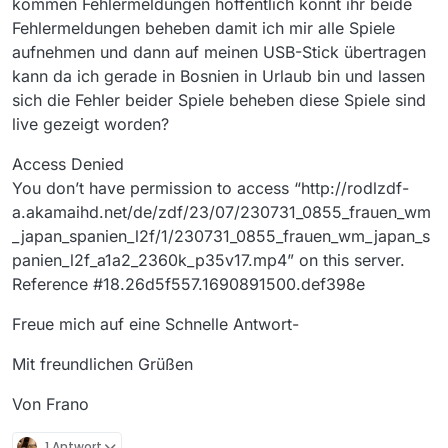
kommen Fehlermeldungen hoffentlich könnt ihr beide
Fehlermeldungen beheben damit ich mir alle Spiele
aufnehmen und dann auf meinen USB-Stick übertragen
kann da ich gerade in Bosnien in Urlaub bin und lassen
sich die Fehler beider Spiele beheben diese Spiele sind
live gezeigt worden?
Access Denied
You don’t have permission to access “http://rodlzdf-
a.akamaihd.net/de/zdf/23/07/230731_0855_frauen_wm
_japan_spanien_l2f/1/230731_0855_frauen_wm_japan_s
panien_l2f_a1a2_2360k_p35v17.mp4” on this server.
Reference #18.26d5f557.1690891500.def398e
Freue mich auf eine Schnelle Antwort-
Mit freundlichen Grüßen
Von Frano
1 Antwort