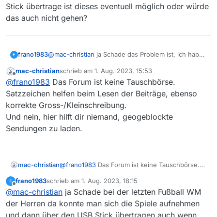
Stick übertrage ist dieses eventuell möglich oder würde
das auch nicht gehen?
frano1983
@
mac-christian
ja Schade das Problem ist, ich habe
F
leider keinen Videorecorder und bis Montag den
mac-christian
schrieb am
1. Aug. 2023, 15:53
04.09. bin ich in Bosnien im Urlaub deswegen will
zuletzt editiert von
Offline
@
frano1983
Das Forum ist keine Tauschbörse.
und möchte ich die Spiele der Frauen WM in Voller
Länge aufnehmen und dann auf meinen USB-Stick
Satzzeichen helfen beim Lesen der Beiträge, ebenso
übertragen. Würde das eventuell bei euch hinhauen
korrekte Gross-/Kleinschreibung.
wenn ihr die Spiele aufnimmt und ich dann diese auf
Und nein, hier hilft dir niemand, geogeblockte
meinen USB-Stick übertrage ist dieses eventuell
Sendungen zu laden.
möglich oder würde das auch nicht gehen?
mac-christian
@
frano1983
Das Forum ist keine Tauschbörse.
Satzzeichen helfen beim Lesen der Beiträge,
frano1983
schrieb am
1. Aug. 2023, 18:15
F
ebenso korrekte Gross-/Kleinschreibung.
zuletzt editiert von
Offline
@
mac-christian
ja Schade bei der letzten Fußball WM
Und nein, hier hilft dir niemand, geogeblockte
Sendungen zu laden.
der Herren da konnte man sich die Spiele aufnehmen
und dann über den USB Stick übertragen auch wenn