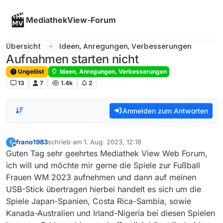
Skip to content
MediathekView-Forum
Übersicht
Ideen, Anregungen, Verbesserungen
Aufnahmen starten nicht
Ungelöst
Ideen, Anregungen, Verbesserungen
13
7
1.4k
2
Anmelden zum Antworten
frano1983
schrieb am
1. Aug. 2023, 12:18
F
zuletzt editiert von
Offline
Guten Tag sehr geehrtes Mediathek View Web Forum,
ich will und möchte mir gerne die Spiele zur Fußball
Frauen WM 2023 aufnehmen und dann auf meinen
USB-Stick übertragen hierbei handelt es sich um die
Spiele Japan-Spanien, Costa Rica-Sambia, sowie
Kanada-Australien und Irland-Nigeria bei diesen Spielen