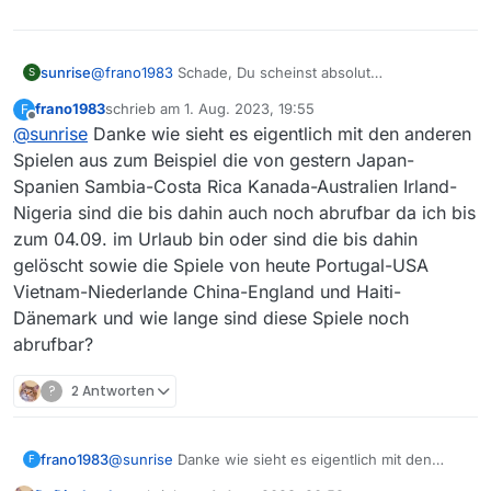
sunrise
@
frano1983
Schade, Du scheinst absolut
S
beratungsresistent zu sein. Umgehen von Geoblocking
frano1983
schrieb am
1. Aug. 2023, 19:55
F
ist in DE illegal, ebenso Tauschbörsen. Finde Dich
zuletzt editiert von
Offline
@
sunrise
Danke wie sieht es eigentlich mit den anderen
einfach damit ab. Aber mit dem Lesen hast Du kein
Problem? Es steht nämlich in der ZDF-Mediathek
Spielen aus zum Beispiel die von gestern Japan-
geschrieben, dass die Spiele bis mindestens 19.09.
Spanien Sambia-Costa Rica Kanada-Australien Irland-
online sind, also genügend Zeit, um sie nach Deiner
Nigeria sind die bis dahin auch noch abrufbar da ich bis
Heimkehr aus dem Urlaub am 4.09. selber
zum 04.09. im Urlaub bin oder sind die bis dahin
aufzunehmen. Cool, nicht!
gelöscht sowie die Spiele von heute Portugal-USA
Vietnam-Niederlande China-England und Haiti-
Dänemark und wie lange sind diese Spiele noch
abrufbar?
?
2 Antworten
frano1983
@
sunrise
Danke wie sieht es eigentlich mit den
F
anderen Spielen aus zum Beispiel die von gestern