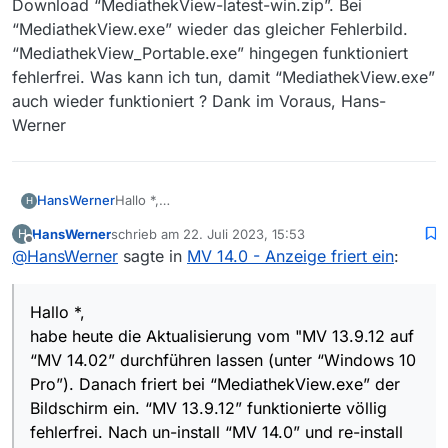
Download “MediathekView-latest-win.zip”. Bei
“MediathekView.exe” wieder das gleicher Fehlerbild.
“MediathekView_Portable.exe” hingegen funktioniert
fehlerfrei. Was kann ich tun, damit “MediathekView.exe”
auch wieder funktioniert ? Dank im Voraus, Hans-
Werner
HansWerner
Hallo *,
H
habe heute die Aktualisierung vom "MV 13.9.12
HansWerner
schrieb am
22. Juli 2023, 15:53
H
auf “MV 14.02” durchführen lassen (unter
zuletzt editiert von
Offline
@
HansWerner
sagte in
MV 14.0 - Anzeige friert ein
:
“Windows 10 Pro”). Danach friert bei
“MediathekView.exe” der Bildschirm ein. “MV
13.9.12” funktionierte völlig fehlerfrei. Nach un-
Hallo *,
install “MV 14.0” und re-install “MV 13.9.1” das
gleiche Fehlerbild. Nach un-install “MV 13.9.1”
habe heute die Aktualisierung vom "MV 13.9.12 auf
Download “MediathekView-latest-win.zip”. Bei
“MV 14.02” durchführen lassen (unter “Windows 10
“MediathekView.exe” wieder das gleicher
Pro”). Danach friert bei “MediathekView.exe” der
Fehlerbild. “MediathekView_Portable.exe”
Bildschirm ein. “MV 13.9.12” funktionierte völlig
hingegen funktioniert fehlerfrei. Was kann ich
tun, damit “MediathekView.exe” auch wieder
fehlerfrei. Nach un-install “MV 14.0” und re-install
funktioniert ? Dank im Voraus, Hans-Werner