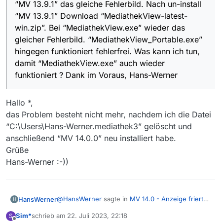
“MV 13.9.1” das gleiche Fehlerbild. Nach un-install
“MV 13.9.1” Download “MediathekView-latest-
win.zip”. Bei “MediathekView.exe” wieder das
gleicher Fehlerbild. “MediathekView_Portable.exe”
hingegen funktioniert fehlerfrei. Was kann ich tun,
damit “MediathekView.exe” auch wieder
funktioniert ? Dank im Voraus, Hans-Werner
Hallo *,
das Problem besteht nicht mehr, nachdem ich die Datei
“C:\Users\Hans-Werner.mediathek3” gelöscht und
anschließend “MV 14.0.0” neu installiert habe.
Grüße
Hans-Werner :-))
@
HansWerner
sagte in
MV 14.0 - Anzeige friert
HansWerner
H
ein
:
Sim*
schrieb am
22. Juli 2023, 22:18
S
zuletzt editiert von