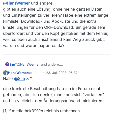
Offline
@
HansWerner
und andere,
Hallo *,
habe heute die Aktualisierung vom "MV
gibt es auch eine Lösung, ohne meine ganzen Daten
Hallo *,
13.9.12 auf “MV 14.02” durchführen lassen
und Einstellungen zu verlieren? Habe eine extrem lange
das Problem besteht nicht mehr, nachdem ich die
(unter “Windows 10 Pro”). Danach friert bei
Filmliste, Download- und Abo-Liste und die extra
Datei “C:\Users\Hans-Werner.mediathek3”
“MediathekView.exe” der Bildschirm ein.
gelöscht und anschließend “MV 14.0.0” neu
“MV 13.9.12” funktionierte völlig fehlerfrei.
Einstellungen für den ORF-Download. Bin gerade sehr
installiert habe.
Nach un-install “MV 14.0” und re-install “MV
überfordert und vor den Kopf gestoßen mit dem Fehler,
Grüße
13.9.1” das gleiche Fehlerbild. Nach un-
weil es eben auch anscheinend kein Weg zurück gibt,
Hans-Werner :-))
install “MV 13.9.1” Download
warum und woran hapert es da?
“MediathekView-latest-win.zip”. Bei
“MediathekView.exe” wieder das gleicher
Fehlerbild. “MediathekView_Portable.exe”
hingegen funktioniert fehlerfrei. Was kann
Sim*
@
HansWerner
und andere,
ich tun, damit “MediathekView.exe” auch
S
gibt es auch eine Lösung, ohne meine ganzen Daten und
wieder funktioniert ? Dank im Voraus, Hans-
HansWerner
schrieb am
23. Juli 2023, 05:37
H
Einstellungen zu verlieren? Habe eine extrem lange
Werner
zuletzt editiert von
Offline
Hallo
@
Sim
& *,
Filmliste, Download- und Abo-Liste und die extra
Einstellungen für den ORF-Download. Bin gerade sehr
eine konkrete Beschreibung hab ich im Forum nicht
überfordert und vor den Kopf gestoßen mit dem Fehler,
weil es eben auch anscheinend kein Weg zurück gibt,
gefunden, aber ich denke, man kann sich “vortasten”
warum und woran hapert es da?
und so vielleicht den Änderungsaufwand minimieren.
[1] “.mediathek3”-Verzeichnis umbennen