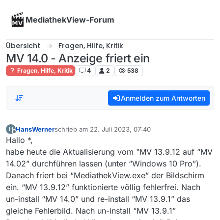
Skip to content
MediathekView-Forum
Übersicht
Fragen, Hilfe, Kritik
MV 14.0 - Anzeige friert ein
Fragen, Hilfe, Kritik
4
2
538
Anmelden zum Antworten
HansWerner
schrieb am
22. Juli 2023, 07:40
H
zuletzt editiert von
Offline
Hallo *,
habe heute die Aktualisierung vom "MV 13.9.12 auf “MV
14.02” durchführen lassen (unter “Windows 10 Pro”).
Danach friert bei “MediathekView.exe” der Bildschirm
ein. “MV 13.9.12” funktionierte völlig fehlerfrei. Nach
un-install “MV 14.0” und re-install “MV 13.9.1” das
gleiche Fehlerbild. Nach un-install “MV 13.9.1”