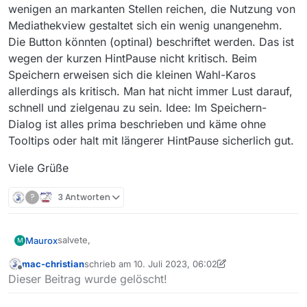
wenigen an markanten Stellen reichen, die Nutzung von
Mediathekview gestaltet sich ein wenig unangenehm.
Die Button könnten (optinal) beschriftet werden. Das ist
wegen der kurzen HintPause nicht kritisch. Beim
Speichern erweisen sich die kleinen Wahl-Karos
allerdings als kritisch. Man hat nicht immer Lust darauf,
schnell und zielgenau zu sein. Idee: Im Speichern-
Dialog ist alles prima beschrieben und käme ohne
Tooltips oder halt mit längerer HintPause sicherlich gut.
Viele Grüße
?
3 Antworten
salvete,
Maurox
M
mac-christian
schrieb am
10. Juli 2023, 06:02
die e-mail hat irgendwie Prozessprobleme. So
zuletzt editiert von mac-christian
7. Okt. 2023, 08:02
Offline
Dieser Beitrag wurde gelöscht!
entdeckte ich das Forum.
Hallo Team,