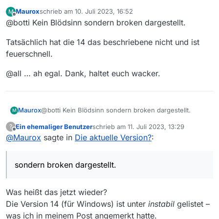
Version?
:
Maurox
schrieb am
10. Juli 2023, 16:52
M
zuletzt editiert von
Offline
@botti Kein Blödsinn sondern broken dargestellt.
Übrigens, die 14.0.0 ist nur für
mac gelistet.
Blödsinn!
Tatsächlich hat die 14 das beschriebene nicht und ist
feuerschnell.
@
Maurox
sagte in
Die aktuelle
Version?
:
@all … ah egal. Dank, haltet euch wacker.
Ja seht ihr das beschriebene gar
nicht?
Nein!
@botti Kein Blödsinn sondern broken dargestellt.
Maurox
M
Ein ehemaliger Benutzer
schrieb am
11. Juli 2023, 13:29
?
Tatsächlich hat die 14 das beschriebene nicht und ist
zuletzt editiert von
Offline
@
Maurox
sagte in
Die aktuelle Version?
:
feuerschnell.
@all … ah egal. Dank, haltet euch wacker.
sondern broken dargestellt.
Was heißt das jetzt wieder?
Die Version 14 (für Windows) ist unter
instabil
gelistet –
was ich in meinem Post angemerkt hatte.