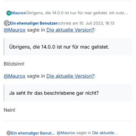
Maurox
Übrigens, die 14.0.0 ist nur für mac gelistet. Ich nutze
M
WIN. Vielleicht bringt das den Unterschied?
Ein ehemaliger Benutzer
schrieb am
10. Juli 2023, 16:13
?
zuletzt editiert von
Offline
@
Maurox
sagte in
Die aktuelle Version?
:
Übrigens, die 14.0.0 ist nur für mac gelistet.
Blödsinn!
@
Maurox
sagte in
Die aktuelle Version?
:
Ja seht ihr das beschriebene gar nicht?
Nein!
@
Maurox
sagte in
Die aktuelle
Ein ehemaliger Benutzer
?