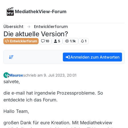
Skip to content
MediathekView-Forum
Übersicht
Entwicklerforum
Die aktuelle Version?
Entwicklerforum
10
5
1.1k
1
Anmelden zum Antworten
Maurox
schrieb am
9. Juli 2023, 20:01
M
zuletzt editiert von
Offline
salvete,
die e-mail hat irgendwie Prozessprobleme. So
entdeckte ich das Forum.
Hallo Team,
großen Dank für eure Kreation. Mit Mediathekview