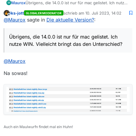
Maurox
Übrigens, die 14.0.0 ist nur für mac gelistet. Ich nutze
M
WIN. Vielleicht bringt das den Unterschied?
iks-jott
schrieb am
10. Juli 2023, 14:02
GLOBALER MODERATOR
zuletzt editiert von
Offline
@
Maurox
sagte in
Die aktuelle Version?
:
Übrigens, die 14.0.0 ist nur für mac gelistet. Ich
nutze WIN. Vielleicht bringt das den Unterschied?
@
Maurox
Na sowas!
Auch ein Maulwurfn findet mal ein Huhn!