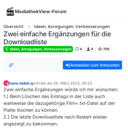
Skip to content
MediathekView-Forum
Übersicht
Ideen, Anregungen, Verbesserungen
Zwei einfache Ergänzungen für die
Downloadliste
Ideen, Anregungen, Verbesserungen
4
4
705
Anmelden zum Antworten
hans.nebel.q
schrieb am
29. März 2023, 09:23
H
zuletzt editiert von
Offline
Zwei einfache Ergänzungen würde ich mir wünschen:
1.) Beim Löschen des Eintrags in der Liste auch
wahlweise die dazugehörige Film+.txt-Datei auf der
Platte löschen zu können.
2.) Die letzte Downloadliste nach Restart wieder
angezeigt zu bekommen.