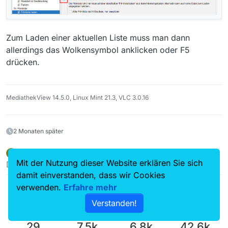
Zum Laden einer aktuellen Liste muss man dann
allerdings das Wolkensymbol anklicken oder F5
drücken.
MediathekView 14.5.0, Linux Mint 21.3, VLC 3.0.16
2 Monaten später
piablunt
schrieb am
29. Juni 2023, 10:20
P
zuletzt editiert von piablunt
Offline
Mit der Nutzung dieser Website erklären Sie sich
Dieser Beitrag wurde gelöscht!
damit einverstanden, dass wir Cookies
verwenden.
Erfahre mehr
Verstanden!
29
7.5k
6.8k
42.6k