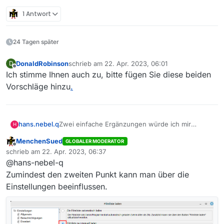
1 Antwort
24 Tagen später
DonaldRobinson
schrieb am
22. Apr. 2023, 06:01
D
zuletzt editiert von
Offline
Ich stimme Ihnen auch zu, bitte fügen Sie diese beiden
Vorschläge hinzu
.
hans.nebel.q
Zwei einfache Ergänzungen würde ich mir
H
wünschen:
MenchenSued
GLOBALER MODERATOR
1.) Beim Löschen des Eintrags in der Liste auch
Offline
schrieb am
22. Apr. 2023, 06:37
wahlweise die dazugehörige Film+.txt-Datei auf
zuletzt editiert von
@hans-nebel-q
der Platte löschen zu können.
2.) Die letzte Downloadliste nach Restart wieder
Zumindest den zweiten Punkt kann man über die
angezeigt zu bekommen.
Einstellungen beeinflussen.