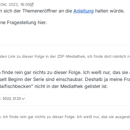
 Okt. 2022, 18:05
von iks-jott
n sich der Themeneröffner an die
Anleitung
halten würde.
ne Fragestellung hier.
den Link zu dieser Folge in der ZDF-Mediathek, ich finde dort nämlich n
 finde rein gar nichts zu dieser Folge. Ich weiß nur, das si
 seit Beginn der Serie sind einschaubar. Deshalb ja meine F
ifischbecken” nicht in der Mediathek gelistet ist.
. 2022, 21:23
. Ich finde rein gar nichts zu dieser Folge. Ich weiß nur, das sie ausges
 Beginn der Serie sind einschaubar. Deshalb ja meine Frage ob es einen
 in der Mediathek gelistet ist.