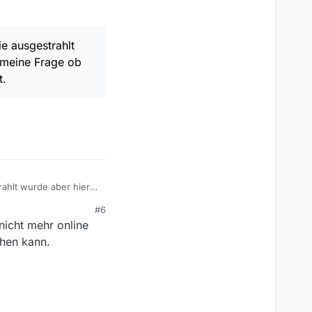
ie ausgestrahlt
a meine Frage ob
t.
.
trahlt wurde aber hier
 bestimmten Grund gibt,
#6
nicht mehr online
hen kann.