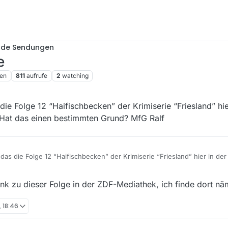
nde Sendungen
e
en
811
aufrufe
2
watching
s die Folge 12 “Haifischbecken” der Krimiserie “Friesland” hi
 Hat das einen bestimmten Grund? MfG Ralf
, das die Folge 12 “Haifischbecken” der Krimiserie “Friesland” hier in der
at das einen bestimmten Grund? MfG Ralf
nk zu dieser Folge in der ZDF-Mediathek, ich finde dort näm
, 18:46