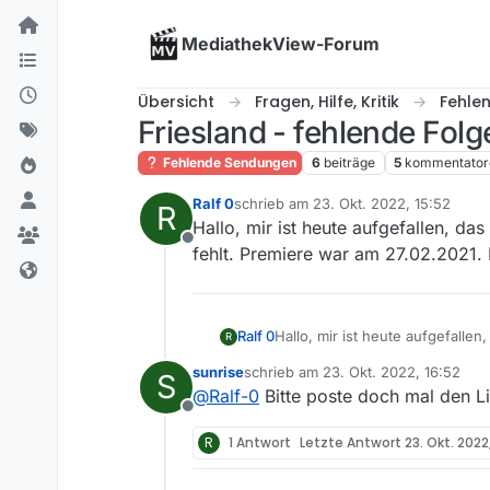
Skip to content
MediathekView-Forum
Übersicht
Fragen, Hilfe, Kritik
Fehle
Friesland - fehlende Folg
Fehlende Sendungen
6
beiträge
5
kommentator
Ralf 0
schrieb am
23. Okt. 2022, 15:52
R
zuletzt editiert von
Hallo, mir ist heute aufgefallen, da
Offline
fehlt. Premiere war am 27.02.2021.
Ralf 0
Hallo, mir ist heute aufgefallen
R
Premiere war am 27.02.2021. H
sunrise
schrieb am
23. Okt. 2022, 16:52
S
zuletzt editiert von
@
Ralf-0
Bitte poste doch mal den Li
Offline
R
1 Antwort
Letzte Antwort
23. Okt. 2022