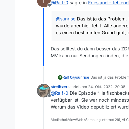
T
@
Ralf-0
sagte in
Friesland - fehlen
Offline
@
sunrise
Das ist ja das Problem. I
wurde aber hier fehlt. Alle ander
es einen bestimmten Grund gibt, d
Das solltest du dann besser das ZD
MV kann nur Sendungen finden, die
Ralf 0
@
sunrise
Das ist ja das Problem
R
fehlt. Alle anderen Folgen seit
strelitzer
schrieb am
24. Okt. 2022, 20:08
das eben “Haifischbecken” nicht
zuletzt editiert von
@
Ralf-0
Die Episode “Haifischbecken
Offline
verfügbar ist. Sie war noch mindes
Warum das Video depubliziert wurde
MediathekViewWeb (Samsung Internet 29), VLC 3.