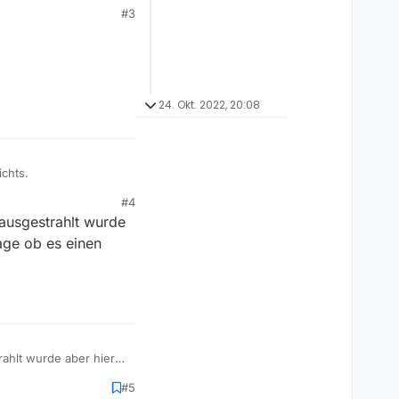
#3
24. Okt. 2022, 20:08
ichts.
#4
e ausgestrahlt wurde
rage ob es einen
trahlt wurde aber hier
 bestimmten Grund gibt,
#5