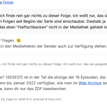
de Folge
:
ch finde rein gar nichts zu dieser Folge. Ich weiß nur, das s
en Folgen seit Beginn der Serie sind einschaubar. Deshalb j
as eben “Haifischbecken” nicht in der Mediathek gelistet is
F fragen. 😉
 in den Mediatheken der Sender auch zur Verfügung stehen
. Ich finde rein gar nichts zu dieser Folge. Ich weiß nur, das sie ausges
 Beginn der Serie sind einschaubar. Deshalb ja meine Frage ob es einen
 in der Mediathek gelistet ist.
” (S02E07) ist in der Tat die einzige der 16 Episoden, die 
tens bis Januar 2022 verfügbar, wie man im
Web Archive
se
, kann dir nur das ZDF beantworten.
6, Zapp 9.1, ADM 14.0; Android 14 One UI 6.1