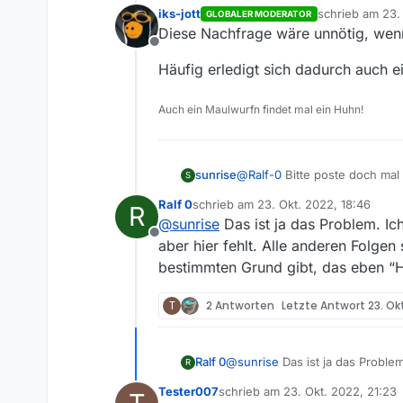
iks-jott
schrieb am
23.
GLOBALER MODERATOR
zuletzt editiert 
Diese Nachfrage wäre unnötig, wen
Offline
Häufig erledigt sich dadurch auch ei
Auch ein Maulwurfn findet mal ein Huhn!
sunrise
@
Ralf-0
Bitte poste doch mal 
S
Ralf 0
schrieb am
23. Okt. 2022, 18:46
R
zuletzt editiert von
@
sunrise
Das ist ja das Problem. Ich
Offline
aber hier fehlt. Alle anderen Folgen
bestimmten Grund gibt, das eben “Ha
T
2 Antworten
Letzte Antwort
23. Okt
Ralf 0
@
sunrise
Das ist ja das Problem
R
fehlt. Alle anderen Folgen seit
Tester007
schrieb am
23. Okt. 2022, 21:23
das eben “Haifischbecken” nicht
zuletzt editiert von