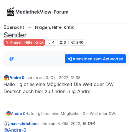
Skip to content
MediathekView-Forum
Übersicht
Fragen, Hilfe, Kritik
Sender
Fragen, Hilfe, Kritik
4
3
240
Anmelden zum Antworten
Andre 0
schrieb am
3. Okt. 2022, 15:38
zuletzt editiert von
Offline
Hallo . gibt es eine Möglichkeit Die Welt oder DW
Deutsch auch hier zu finden :) lg Andre
Andre 0
Hallo . gibt es eine Möglichkeit Die Welt oder DW
Deutsch auch hier zu finden :) lg Andre
mac-christian
schrieb am
3. Okt. 2022, 16:12
zuletzt editiert von mac-christian
10. März 2022, 18:1
Offline
@
Andre-0