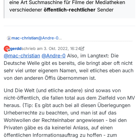
eine Art Suchmaschine für Filme der Mediatheken
verschiedener
öffentlich-rechtlicher
Sender
@
Andre-0
mac-christian
gerdd
schrieb am
3. Okt. 2022, 16:24
G
Die Welt: https://mediathekview.de/anleitung/
zuletzt editiert von gerdd
10. März 2022, 18:24
Offline
@
mac-christian
@
Andre-0
Also, im Langtext: Die
sagt dazu:
Deutsche Welle gibt es bereits, die bringt aber oft nicht
Das Programm MediathekView (abgekürzt:
sehr viel unter eigenem Namen, weil etliches eben auch
MV) ist eine Art Suchmaschine für Filme
von den anderen Öffis übernommen ist.
der Mediatheken verschiedener
öffentlich-rechtlicher
Sender
Und Die Welt (und etliche andere) sind sowas von
nicht-öffentlich, die fallen total aus dem Zielfeld von MV
heraus. (Tip: Es gibt auch bei all diesen Überlegungen
Urheberrechte zu beachten, und man ist auf das
Wohlwollen der Rechteinhaber angewiesen - bei den
Privaten gäbe es da keinerlei Anlass, auf einen
öffentlichen Informationsauftrag zu hoffen - zum