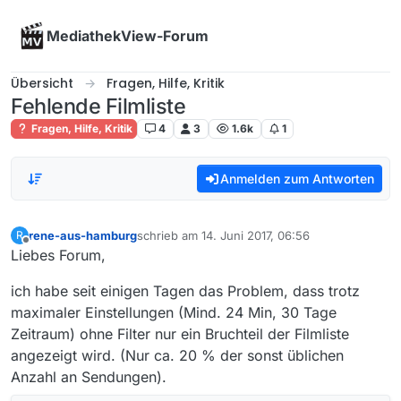
Skip to content
MediathekView-Forum
Übersicht
Fragen, Hilfe, Kritik
Fehlende Filmliste
Fragen, Hilfe, Kritik
4
3
1.6k
1
Anmelden zum Antworten
rene-aus-hamburg
schrieb am
14. Juni 2017, 06:56
R
zuletzt editiert von
Offline
Liebes Forum,
ich habe seit einigen Tagen das Problem, dass trotz
maximaler Einstellungen (Mind. 24 Min, 30 Tage
Zeitraum) ohne Filter nur ein Bruchteil der Filmliste
angezeigt wird. (Nur ca. 20 % der sonst üblichen
Anzahl an Sendungen).