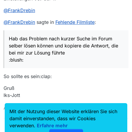
@
FrankDrebin
@
FrankDrebin
sagte in
Fehlende Filmliste
:
Hab das Problem nach kurzer Suche im Forum
selber lösen können und kopiere die Antwort, die
bei mir zur Lösung führte
:blush:
So sollte es sein:clap:
Gruß
Iks-Jott
Auch ein Maulwurfn findet mal ein Huhn!
Mit der Nutzung dieser Website erklären Sie sich
damit einverstanden, dass wir Cookies
verwenden.
Erfahre mehr