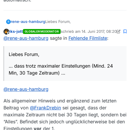
Liebes Forum,
rene-aus-hamburg
R
iks-jott
schrieb am
14. Juni 2017, 08:20
GLOBALER MODERATOR
ich habe seit einigen Tagen das Problem,
zuletzt editiert von iks-jott
Offline
@
rene-aus-hamburg
sagte in
Fehlende Filmliste
:
dass trotz maximaler Einstellungen (Mind.
24 Min, 30 Tage Zeitraum) ohne Filter nur
Danke für jede Idee :-)
ein Bruchteil der Filmliste angezeigt wird.
Liebes Forum,
(Nur ca. 20 % der sonst üblichen Anzahl
Viele Grüße,
an Sendungen).
… dass trotz maximaler Einstellungen (Mind. 24
René
Min, 30 Tage Zeitraum) …
@
rene-aus-hamburg
Als allgemeiner Hinweis und ergänzend zum letzten
Beitrag von
@
FrankDrebin
sei gesagt, dass der
maximale Zeitraum nicht bei 30 Tagen liegt, sondern bei
“Alles”. Befindet sich jedoch unglücklicherweise bei den
Einstellungen
vor
der 1.