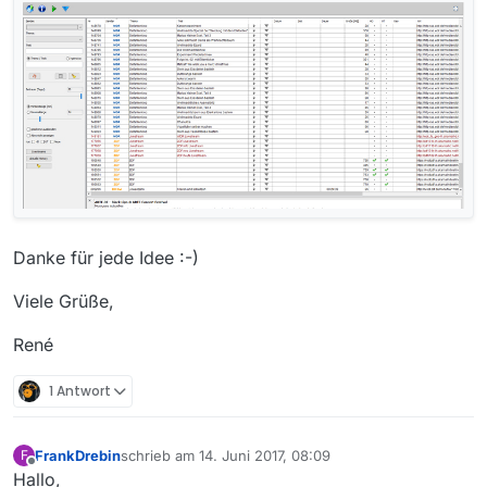
Danke für jede Idee :-)
Viele Grüße,
René
1 Antwort
FrankDrebin
schrieb am
14. Juni 2017, 08:09
F
zuletzt editiert von
Offline
Hallo,