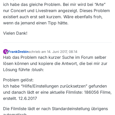
ich habe das gleiche Problem. Bei mir wird bei “Arte”
nur Concert und Livestream angezeigt. Dieses Problem
existiert auch erst seit kurzem. Wäre ebenfalls froh,
wenn da jemand einen Tipp hätte.
Vielen Dank!
FrankDrebin
schrieb am
14. Juni 2017, 08:14
F
zuletzt editiert von
Offline
Hab das Problem nach kurzer Suche im Forum selber
lösen können und kopiere die Antwort, die bei mir zur
Lösung führte :blush:
Problem gelöst:
Ich habe “Hilfe/Einstellungen zurücksetzen” gefunden
und danach lädt er eine aktuelle Filmliste: 186056 Filme,
erstellt. 12.6.2017
Die Filmliste lädt er nach Standardeinstellung übrigens
automatisch.