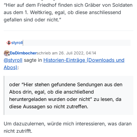
“Hier auf dem Friedhof finden sich Gräber von Soldaten
aus dem 1. Weltkrieg, egal, ob diese anschliessend
gefallen sind oder nicht.”
styroll
@
MenchenSued
sagte: Konzentriere Dich auf den
DaDirnbocher
schrieb am
26. Juli 2022, 04:14
sachlichen Inhalt und nicht die Person
zuletzt editiert von
Offline
Wie du oben siehst, habe ich versucht, die Funktion der
@
styroll
sagte in
Historien-Einträge (Downloads und
besagten Datei für den OP besser zu beschreiben bzw.
Abos)
:
deine Aussage dazu zu korrigieren. Es geht da also um
Und nein, es macht definitiv keinen Spass, immer
den sachlichen Inhalt. Leider fühlst du dich dadurch
wieder Sätze wie “Hier werden Filme gespeichert, die
“agressiv angegangen”. Das nehme ich mit Bedauern
über Abos gefunden wurden.” oder “Hier stehen
EDIT
(für Interessierte – vgl. nachfolgender Post):
oder “Hier stehen gefundene Sendungen aus den
zur Kenntnis.
gefundene Sendungen aus den Abos drin, egal, ob die
Abos drin, egal, ob die anschließend
anschließend heruntergeladen wurden oder nicht” zu
Die letzte Aussage ergibt so viel Sinn wie etwa diese:
heruntergeladen wurden oder nicht” zu lesen, da
lesen, da diese Aussagen so nicht zutreffen.
“Hier auf dem Friedhof finden sich Gräber von Soldaten
aus dem 1. Weltkrieg, egal, ob diese anschliessend
diese Aussagen so nicht zutreffen.
gefallen sind oder nicht.”
Um dazuzulernen, würde mich interessieren, was daran
nicht zutrifft.