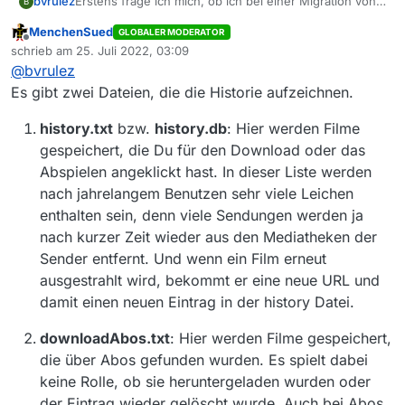
Erstens frage ich mich, ob ich bei einer Migration von
bvrulez
B
einer sehr alten Version (10.865) auf eine neue die
MenchenSued
GLOBALER MODERATOR
Historieneinträge mitnehmen kann, so dass Filme nicht
Sicherlich wurden zwischenzeitlich
Offline
schrieb am
25. Juli 2022, 03:09
doppelt geladen werden.
Formatierungsänderungen etc. eingebaut, oder?
zuletzt editiert von
@
bvrulez
Es gibt zwei Dateien, die die Historie aufzeichnen.
Zweitens habe ich bemerkt, dass Filme, die zum
Download in der Liste standen, aber noch nicht
history.txt
bzw.
history.db
: Hier werden Filme
geladen waren, wenn sie gelöscht wurden, weiterhin
Ist das ein gewolltes Vorgehen?
gespeichert, die Du für den Download oder das
in der history.txt stehen.
Abspielen angeklickt hast. In dieser Liste werden
Sprich: Ich habe einen Film gelöscht, bevor er
gedownloaded wurde. Und nun wird er mir auch
nach jahrelangem Benutzen sehr viele Leichen
zukünftig nicht mehr zum Download angezeigt, wenn
Ist das so?
enthalten sein, denn viele Sendungen werden ja
ich das Programm neu starte.
nach kurzer Zeit wieder aus den Mediatheken der
Es macht ja Sinn, dass diese Filme nicht erneut
Sender entfernt. Und wenn ein Film erneut
geladen werden, da man sie bereits einmal
offensichtlich nicht haben wollte.
Ich wollte nur abchecken, ob das das Vorgehen ist und
ausgestrahlt wird, bekommt er eine neue URL und
ich dann also diese Einträge aus der history.txt
damit einen neuen Eintrag in der history Datei.
entfernen muss, um sie erneut zum Download
Ich hatte die Downloads gelöscht, weil ich das
eingetragen zu bekommen.
Programm beenden wollte. Sicherlich wäre es besser
downloadAbos.txt
: Hier werden Filme gespeichert,
gewesen das Programm zu beenden mitten in einem
Vielen Dank!
die über Abos gefunden wurden. Es spielt dabei
Download, also mit potentiell feherhaften Downloads,
die dann beim Neustart erneut geladen und
keine Rolle, ob sie heruntergeladen wurden oder
überschrieben werden, ja?
der Eintrag wieder gelöscht wurde. Auch bei Abos