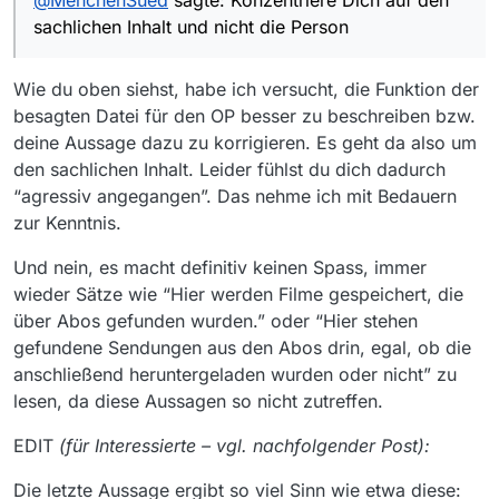
@
MenchenSued
sagte: Konzentriere Dich auf den
Aber Dir scheint es Spaß zu machen, andere
sachlichen Inhalt und nicht die Person
Nutzer aggressiv anzugehen. Wenn Du nicht
soviel Background hättest, wärst Du schon
längst gesperrt. Vorschlag: Konzentriere Dich
Wie du oben siehst, habe ich versucht, die Funktion der
auf den sachlichen Inhalt und nicht die Person,
dessen Beitrag Du kommentierst.
besagten Datei für den OP besser zu beschreiben bzw.
deine Aussage dazu zu korrigieren. Es geht da also um
den sachlichen Inhalt. Leider fühlst du dich dadurch
“agressiv angegangen”. Das nehme ich mit Bedauern
zur Kenntnis.
Und nein, es macht definitiv keinen Spass, immer
wieder Sätze wie “Hier werden Filme gespeichert, die
über Abos gefunden wurden.” oder “Hier stehen
gefundene Sendungen aus den Abos drin, egal, ob die
anschließend heruntergeladen wurden oder nicht” zu
lesen, da diese Aussagen so nicht zutreffen.
EDIT
(für Interessierte – vgl. nachfolgender Post):
Die letzte Aussage ergibt so viel Sinn wie etwa diese: