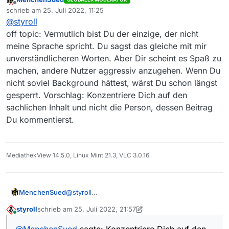
Offline
Da deine Erklärungen in dieser Sache immer wieder
gefunden wurden. Es spielt dabei keine Rolle, ob
schrieb am
25. Juli 2022, 11:25
zuletzt editiert von
ausgeprägt missverständlich bis irreführend sind,
sie heruntergeladen wurden oder der Eintrag
@
styroll
versuche ich einmal mehr, das verständlich zu
“Hier werden Filme gespeichert, die über Abos
wieder gelöscht wurde.
off topic: Vermutlich bist Du der einzige, der nicht
formulieren (
Details hier
):
gefunden
heruntergeladen
wurden oder solche, die
meine Sprache spricht. Du sagst das gleiche mit mir
über Abos
gefunden
wurden, aber deren Eintrag wieder
gelöscht wurde.”
unverständlicheren Worten. Aber Dir scheint es Spaß zu
machen, andere Nutzer aggressiv anzugehen. Wenn Du
nicht soviel Background hättest, wärst Du schon längst
gesperrt. Vorschlag: Konzentriere Dich auf den
sachlichen Inhalt und nicht die Person, dessen Beitrag
Du kommentierst.
MediathekView 14.5.0, Linux Mint 21.3, VLC 3.0.16
MenchenSued
@
styroll
off topic: Vermutlich bist Du der einzige, der
styroll
schrieb am
25. Juli 2022, 21:57
nicht meine Sprache spricht. Du sagst das
zuletzt editiert von styroll
Online
gleiche mit mir unverständlicheren Worten.