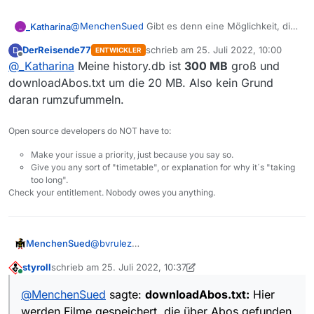
wird, bekommt er eine neue URL und
damit einen neuen Eintrag in der history
@
MenchenSued
Gibt es denn eine Möglichkeit, die
_Katharina
_
Datei.
Karteileichen halbwegs problemlos zu entsorgen?
DerReisende77
schrieb am
25. Juli 2022, 10:00
D
ENTWICKLER
Meine history.db und downloadAbos.txt sind jeweils
downloadAbos.txt
: Hier werden Filme
zuletzt editiert von
Offline
@
_Katharina
Meine history.db ist
300 MB
groß und
knapp über 3 MB groß. Ab welcher Größe kommt
gespeichert, die über Abos gefunden
MV ins Schwitzen?
wurden. Es spielt dabei keine Rolle, ob sie
downloadAbos.txt um die 20 MB. Also kein Grund
heruntergeladen wurden oder der Eintrag
daran rumzufummeln.
wieder gelöscht wurde. Auch bei Abos
sagt ein Treffer nichts darüber aus, ob
Open source developers do NOT have to:
eine Datei bereits früher einmal unter
einer anderen URL verfügbar war.
Make your issue a priority, just because you say so.
Give you any sort of "timetable", or explanation for why it´s "taking
too long".
Check your entitlement. Nobody owes you anything.
@
bvrulez
MenchenSued
Es gibt zwei Dateien, die die Historie
styroll
schrieb am
25. Juli 2022, 10:37
aufzeichnen.
history.txt
bzw.
history.db
: Hier werden
zuletzt editiert von styroll
Online
Filme gespeichert, die Du für den
@
MenchenSued
sagte:
downloadAbos.txt:
Hier
Download oder das Abspielen angeklickt
werden Filme gespeichert, die über Abos gefunden
hast. In dieser Liste werden nach