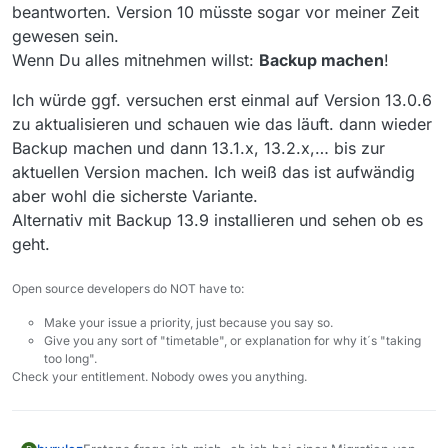
beantworten. Version 10 müsste sogar vor meiner Zeit
gewesen sein.
Zweitens habe ich bemerkt, dass Filme, die zum
Wenn Du alles mitnehmen willst:
Backup machen
!
Download in der Liste standen, aber noch nicht
geladen waren, wenn sie gelöscht wurden, weiterhin
Ist das ein gewolltes Vorgehen?
Ich würde ggf. versuchen erst einmal auf Version 13.0.6
in der history.txt stehen.
Sprich: Ich habe einen Film gelöscht, bevor er
zu aktualisieren und schauen wie das läuft. dann wieder
gedownloaded wurde. Und nun wird er mir auch
Backup machen und dann 13.1.x, 13.2.x,… bis zur
zukünftig nicht mehr zum Download angezeigt, wenn
Ist das so?
aktuellen Version machen. Ich weiß das ist aufwändig
ich das Programm neu starte.
aber wohl die sicherste Variante.
Es macht ja Sinn, dass diese Filme nicht erneut
geladen werden, da man sie bereits einmal
Alternativ mit Backup 13.9 installieren und sehen ob es
offensichtlich nicht haben wollte.
Ich wollte nur abchecken, ob das das Vorgehen ist und
geht.
ich dann also diese Einträge aus der history.txt
entfernen muss, um sie erneut zum Download
Ich hatte die Downloads gelöscht, weil ich das
Open source developers do NOT have to:
eingetragen zu bekommen.
Programm beenden wollte. Sicherlich wäre es besser
gewesen das Programm zu beenden mitten in einem
Vielen Dank!
Make your issue a priority, just because you say so.
Download, also mit potentiell feherhaften Downloads,
Give you any sort of "timetable", or explanation for why it´s "taking
die dann beim Neustart erneut geladen und
too long".
überschrieben werden, ja?
Check your entitlement. Nobody owes you anything.