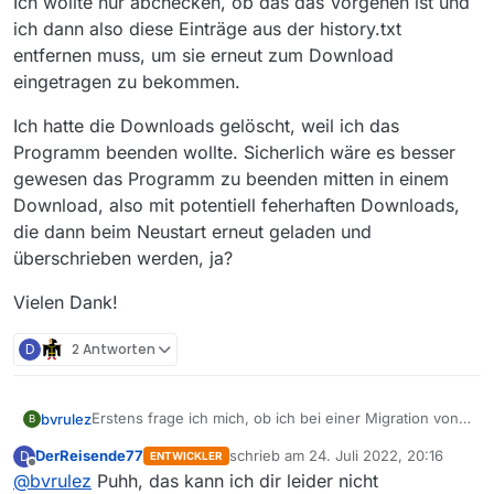
Ich wollte nur abchecken, ob das das Vorgehen ist und
ich dann also diese Einträge aus der history.txt
entfernen muss, um sie erneut zum Download
eingetragen zu bekommen.
Ich hatte die Downloads gelöscht, weil ich das
Programm beenden wollte. Sicherlich wäre es besser
gewesen das Programm zu beenden mitten in einem
Download, also mit potentiell feherhaften Downloads,
die dann beim Neustart erneut geladen und
überschrieben werden, ja?
Vielen Dank!
D
2 Antworten
Erstens frage ich mich, ob ich bei einer Migration von
bvrulez
B
einer sehr alten Version (10.865) auf eine neue die
DerReisende77
schrieb am
24. Juli 2022, 20:16
D
ENTWICKLER
Historieneinträge mitnehmen kann, so dass Filme nicht
Sicherlich wurden zwischenzeitlich
zuletzt editiert von
Offline
@
bvrulez
Puhh, das kann ich dir leider nicht
doppelt geladen werden.
Formatierungsänderungen etc. eingebaut, oder?