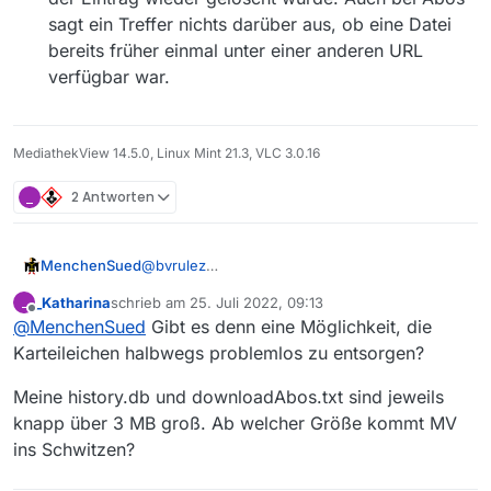
sagt ein Treffer nichts darüber aus, ob eine Datei
bereits früher einmal unter einer anderen URL
verfügbar war.
MediathekView 14.5.0, Linux Mint 21.3, VLC 3.0.16
_
2 Antworten
@
bvrulez
MenchenSued
Es gibt zwei Dateien, die die Historie
_Katharina
schrieb am
25. Juli 2022, 09:13
_
aufzeichnen.
history.txt
bzw.
history.db
: Hier werden
zuletzt editiert von
Offline
@
MenchenSued
Gibt es denn eine Möglichkeit, die
Filme gespeichert, die Du für den
Download oder das Abspielen angeklickt
Karteileichen halbwegs problemlos zu entsorgen?
hast. In dieser Liste werden nach
jahrelangem Benutzen sehr viele Leichen
Meine history.db und downloadAbos.txt sind jeweils
enthalten sein, denn viele Sendungen
knapp über 3 MB groß. Ab welcher Größe kommt MV
werden ja nach kurzer Zeit wieder aus
ins Schwitzen?
den Mediatheken der Sender entfernt.
Und wenn ein Film erneut ausgestrahlt