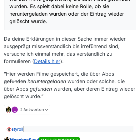
jahrelangem Benutzen sehr viele Leichen
wurden. Es spielt dabei keine Rolle, ob sie
enthalten sein, denn viele Sendungen
heruntergeladen wurden oder der Eintrag wieder
werden ja nach kurzer Zeit wieder aus
gelöscht wurde.
den Mediatheken der Sender entfernt.
Und wenn ein Film erneut ausgestrahlt
wird, bekommt er eine neue URL und
Da deine Erklärungen in dieser Sache immer wieder
damit einen neuen Eintrag in der history
ausgeprägt missverständlich bis irreführend sind,
Datei.
versuche ich einmal mehr, das verständlich zu
downloadAbos.txt
: Hier werden Filme
formulieren (
Details hier
):
gespeichert, die über Abos gefunden
wurden. Es spielt dabei keine Rolle, ob sie
“Hier werden Filme gespeichert, die über Abos
heruntergeladen wurden oder der Eintrag
wieder gelöscht wurde. Auch bei Abos
gefunden
heruntergeladen
wurden oder solche, die
sagt ein Treffer nichts darüber aus, ob
über Abos
gefunden
wurden, aber deren Eintrag wieder
eine Datei bereits früher einmal unter
gelöscht wurde.”
einer anderen URL verfügbar war.
_
2 Antworten
styroll
@
MenchenSued
sagte:
downloadAbos.txt:
Hier
MenchenSued
werden Filme gespeichert, die über Abos
GLOBALER MODERATOR