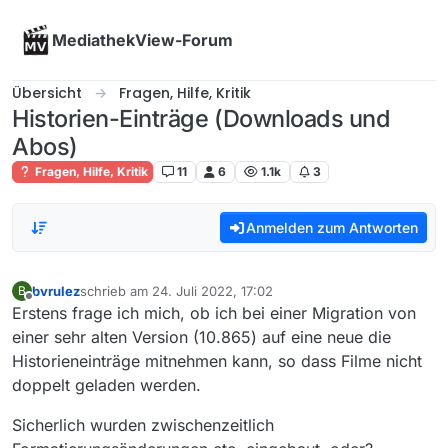
Skip to content
MediathekView-Forum
Übersicht
Fragen, Hilfe, Kritik
Historien-Einträge (Downloads und
Abos)
Fragen, Hilfe, Kritik
11
6
1.1k
3
Anmelden zum Antworten
bvrulez
schrieb am
24. Juli 2022, 17:02
B
zuletzt editiert von
Offline
Erstens frage ich mich, ob ich bei einer Migration von
einer sehr alten Version (10.865) auf eine neue die
Historieneinträge mitnehmen kann, so dass Filme nicht
doppelt geladen werden.
Sicherlich wurden zwischenzeitlich