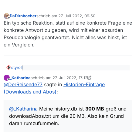
DaDirnbocher
schrieb am
27. Juli 2022, 09:50
zuletzt editiert von
Offline
Ein typische Reaktion, statt auf eine konkrete Frage eine
konkrete Antwort zu geben, wird mit einer absurden
Pseudoanalogie geantwortet. Nicht alles was hinkt, ist
ein Vergleich.
styroll
@
MenchenSued
sagte:
downloadAbos.txt:
Hier
_Katharina
schrieb am
27. Juli 2022, 17:12
_
werden Filme gespeichert, die über Abos
zuletzt editiert von _Katharina
Offline
Da deine Erklärungen in dieser Sache immer wieder
gefunden wurden. Es spielt dabei keine Rolle, ob
@
DerReisende77
sagte in
Historien-Einträge
ausgeprägt missverständlich bis irreführend sind,
sie heruntergeladen wurden oder der Eintrag
(Downloads und Abos)
:
versuche ich einmal mehr, das verständlich zu
“Hier werden Filme gespeichert, die über Abos
wieder gelöscht wurde.
formulieren (
Details hier
):
gefunden
heruntergeladen
wurden oder solche, die
über Abos
gefunden
wurden, aber deren Eintrag wieder
@
_Katharina
Meine history.db ist
300 MB
groß und
gelöscht wurde.”
downloadAbos.txt um die 20 MB. Also kein Grund
daran rumzufummeln.