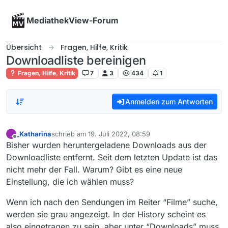
Skip to content
MediathekView-Forum
Übersicht
Fragen, Hilfe, Kritik
Downloadliste bereinigen
Fragen, Hilfe, Kritik
7
3
434
1
Anmelden zum Antworten
_Katharina
schrieb am
19. Juli 2022, 08:59
_
zuletzt editiert von
Offline
Bisher wurden heruntergeladene Downloads aus der
Downloadliste entfernt. Seit dem letzten Update ist das
nicht mehr der Fall. Warum? Gibt es eine neue
Einstellung, die ich wählen muss?
Wenn ich nach den Sendungen im Reiter “Filme” suche,
werden sie grau angezeigt. In der History scheint es
also eingetragen zu sein, aber unter “Downloads” muss