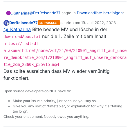
@
DerReisende77
sagte in
Downloadliste bereinigen
:
_Katharina
_
DerReisende77
schrieb am
19. Juli 2022, 20:13
D
ENTWICKLER
zuletzt editiert von
Offline
@
_Katharina
Bitte beende MV und lösche in der
@
_Katharina
Bitte poste deine
downloadAbos.txt
-Datei. Ich könnte mir
nur die 1. Zeile mit dem Inhalt
downloadAbos.txt
Aufgebläht durch zwei Updates enthält sie leider
vorstellen dass darin ein Fehler existiert der
https://rodlzdf-
16.236 Einträge… Wenn es um die fehlerhaften
die Verarbeitung verhindert und zu dem
Umlaute geht, so zählt Notepad++ 2648 Einträge…
Wenn ich die Einträge lösche, liest MV die dann
a.akamaihd.net/none/zdf/21/09/210901_angriff_auf_unse
Ergebnis führt.
Oder geht es um etwas anders?
wieder ein oder muss ich die Umlaute bei jedem
re_demokratie_zom/1/210901_angriff_auf_unsere_demokra
Eintrag korrigieren?
downloadAbos.txt
tie_zom_2360k_p35v15.mp4
Das sollte ausreichen dass MV wieder vernünftig
funktioniert.
Open source developers do NOT have to:
Make your issue a priority, just because you say so.
Give you any sort of "timetable", or explanation for why it´s "taking
too long".
Check your entitlement. Nobody owes you anything.