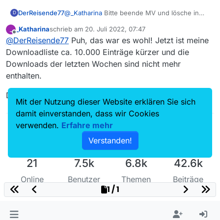
DerReisende77
@
_Katharina
Bitte beende MV und lösche in
D
der
downloadAbos.txt
nur die 1. Zeile mit
_Katharina
schrieb am
20. Juli 2022, 07:47
_
dem Inhalt
https://rodlzdf-
zuletzt editiert von
Offline
@
DerReisende77
Puh, das war es wohl! Jetzt ist meine
a.akamaihd.net/none/zdf/21/09/210901_
angriff_auf_unsere_demokratie_zom/1/2
Downloadliste ca. 10.000 Einträge kürzer und die
10901_angriff_auf_unsere_demokratie_z
Downloads der letzten Wochen sind nicht mehr
om_2360k_p35v15.mp4
enthalten.
Das sollte ausreichen dass MV wieder
vernünftig funktioniert.
Danke schön!
Mit der Nutzung dieser Website erklären Sie sich
damit einverstanden, dass wir Cookies
verwenden.
Erfahre mehr
Verstanden!
21
7.5k
6.8k
42.6k
Online
Benutzer
Themen
Beiträge
1 / 1