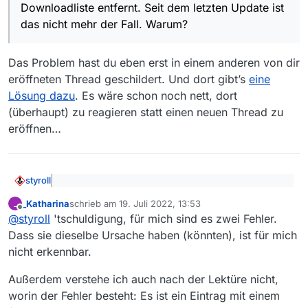
weil auch heruntergeladene Sendungen weiterhin
müssen welche Dateien gespeichert sein, damit das
MV 13.9.1 Win 10
Downloadliste entfernt. Seit dem letzten Update ist
aufgeführt werden.
passiert? Neue Abo-Downloads werden in die
das nicht mehr der Fall. Warum?
Downloadliste eingetragen, also scheint er die
Downloadliste zu finden. Heruntergeladene Dateien
sind in der History verzeichnet, also findet er diese
Das Problem hast du eben erst in einem anderen von dir
Datei auch, aber es gibt keinen Abgleich…
eröffneten Thread geschildert. Und dort gibt’s
eine
Lösung dazu
. Es wäre schon noch nett, dort
(überhaupt) zu reagieren statt einen neuen Thread zu
eröffnen…
styroll
@
_Katharina
sagte: Bisher wurden
_Katharina
schrieb am
19. Juli 2022, 13:53
_
heruntergeladene Downloads aus der
zuletzt editiert von
Offline
Das Problem hast du eben erst in einem anderen von dir
Downloadliste entfernt. Seit dem letzten Update ist
@
styroll
'tschuldigung, für mich sind es zwei Fehler.
eröffneten Thread geschildert. Und dort gibt’s
eine
das nicht mehr der Fall. Warum?
Dass sie dieselbe Ursache haben (könnten), ist für mich
Lösung dazu
. Es wäre schon noch nett, dort
nicht erkennbar.
(überhaupt) zu reagieren statt einen neuen Thread zu
eröffnen…
Außerdem verstehe ich auch nach der Lektüre nicht,
worin der Fehler besteht: Es ist ein Eintrag mit einem