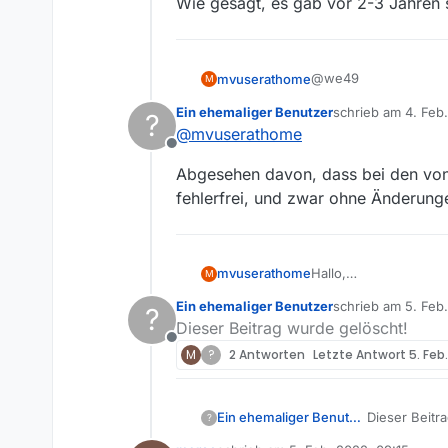
Wie gesagt, es gab vor 2-3 Jahren 
@we49
mvuserathome
M
Ein ehemaliger Benutzer
schrieb am
4. Feb
?
Das Program Mediateh
zuletzt editiert von
@
mvuserathome
Kritik zu allen MAR
Offline
drei URLs im Fenster 
Abgesehen davon, dass bei den von
URL Film: ht
fehlerfrei, und zwar ohne Änderung
URL Histor
URL https://funk
Wie gesagt, es gab v
Hallo,
mvuserathome
M
Mediathelview listet
Ein ehemaliger Benutzer
schrieb am
5. Feb
?
bei denen ich ein 40
Wenn ich die URL im
zuletzt editiert v
Dieser Beitrag wurde gelöscht!
Bin in DE.
Offline
An error occurred whi
M
?
2 Antworten
Letzte Antwort
5. Feb
Reference #172.e6ee
Ein ehemaliger Benutzer
Dieser Beitr
?
Die Titel sind