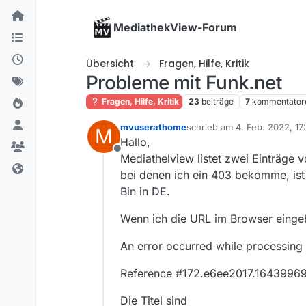
Skip to content
MediathekView-Forum
Übersicht
Fragen, Hilfe, Kritik
Probleme mit Funk.net
Fragen, Hilfe, Kritik
23
beiträge
7
kommentator
mvuserathome
schrieb am
4. Feb. 2022, 17
M
zuletzt editiert von
Hallo,
Offline
Mediathelview listet zwei Einträge
bei denen ich ein 403 bekomme, ist
Bin in DE.
Wenn ich die URL im Browser eing
An error occurred while processing 
Reference #172.e6ee2017.1643996
Die Titel sind