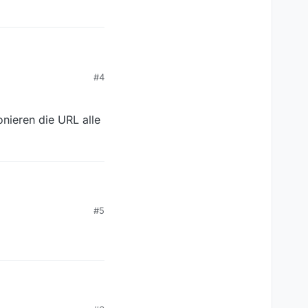
#4
ionieren die URL alle
K7dBf9y.mp4
jmK7dBf9y.mp4
mp4
,
#5