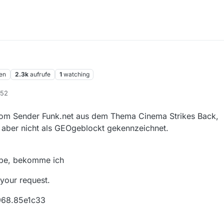
en
2.3k
aufrufe
1
watching
:52
 vom Sender Funk.net aus dem Thema Cinema Strikes Back,
 aber nicht als GEOgeblockt gekennzeichnet.
ebe, bekomme ich
your request.
968.85e1c33