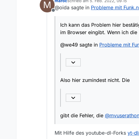
maroc
schrieb am
5. Feb. 2022, 09:15
M
zuletzt editiert von
Kritik zu allen
@oida sagte in
Probleme mit Funk.n
Ich weiß, daß man fü
und
Offline
kann aber leider den 
Der total bekl
Ich kann das Problem hier bestät
im Browser eingibt. Wenn ich die 
Danke im Vorraus.
@we49 sagte in
Probleme mit Fun
Also hier zumindest nicht. Die
gibt die Fehler, die
@
mvuseratho
Mit Hilfe des youtube-dl-Forks
yt-d