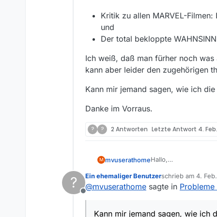
Kritik zu allen MARVEL-Filme
und
Der total bekloppte WAHNSIN
Ich weiß, daß man fürher noch was
kann aber leider den zugehörigen th
Kann mir jemand sagen, wie ich die
Danke im Vorraus.
?
?
2 Antworten
Letzte Antwort
4. Feb
Hallo,
mvuserathome
M
Mediathelview listet
Ein ehemaliger Benutzer
schrieb am
4. Feb
?
bei denen ich ein 40
Wenn ich die URL im
zuletzt editiert v
@
mvuserathome
sagte in
Probleme 
Bin in DE.
Offline
An error occurred whi
Kann mir jemand sagen, wie ich d
Reference #172.e6ee