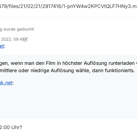
22679/files/21/02/21/2817416/1-pnYW4w2KPCVtQLF7HNy3.
ag wurde gelöscht!
. 2022, 09:41
on Ein ehemaliger Benutzer
2. Mai 2022, 11:16
et
:
igen, wenn man den Film in höchster Auflösung runterladen 
mittlere oder niedrige Auflösung wähle, dann funktionierts.
k.net
:
22:00 Uhr?