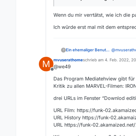
Die Titel sind
Wenn du mir verrtätst, wie ich die 
Kritik zu allen
Ich würde erst mal mit dem entspre
Ich weiß, daß man fü
und
kann aber leider den 
Der total bekl
@
mvuserat
Ein ehemaliger Benutzer
?
Danke im Vorraus.
mvuserathome
schrieb am
4. Feb. 2022, 20
M
zuletzt editiert von
@we49
Offline
Das Program Mediatehview gibt für
Wenn du mir 
Kritik zu allen MARVEL-Filmen: I
Ich würde er
drei URLs im Fenster “Downlod editi
URL Film: https://funk-02.akamai
URL History https://funk-02.akam
URL https://funk-02.akamaized.ne