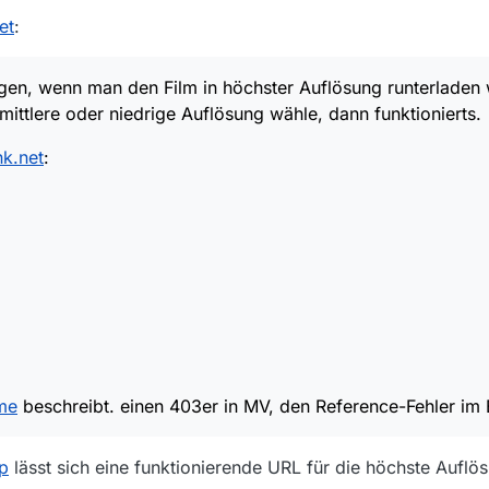
 MARVEL-Filmen: IRON MAN, CAPTAIN AMERICA & Co - CTB #13
et
:
rher noch was an die URL dranhängen mußte.
zugehörigen thread nicht mehr finden.
oppte WAHNSINNSPODCAST! - CTB #8
Kann mir jemand sagen, wie ich die url abändern muß, damit der download funktioniert ?
igen, wenn man den Film in höchster Auflösung runterladen 
mittlere oder niedrige Auflösung wähle, dann funktionierts.
k.net
:
me
beschreibt. einen 403er in MV, den Reference-Fehler im
lp
lässt sich eine funktionierende URL für die höchste Auflös