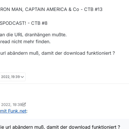
n: IRON MAN, CAPTAIN AMERICA & Co - CTB #13
NSPODCAST! - CTB #8
 an die URL dranhängen mußte.
read nicht mehr finden.
 url abändern muß, damit der download funktioniert ?
. 2022, 19:39
 zwei Einträge vom Sender Funk.net aus dem Thema Cinema Strikes Back
. 2022, 19:39
3 bekomme, ist aber nicht als GEOgeblockt gekennzeichnet.
 Browser eingebe, bekomme ich
on Ein ehemaliger Benutzer
2. Apr. 2022, 20:39
mit Funk.net
:
le processing your request.
ie url abändern muß, damit der download funktioniert ?
2017.1643996968.85e1c33