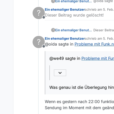
@oida sagte
Ein ehemaliger Benutzer
?
Ein ehemaliger Benutzer
schrieb am
5. Feb
?
zuletzt editiert von
Dieser Beitrag wurde gelöscht!
Ich kann 
Offline
die URL im
Versuchs vie
@we49 sa
Ein ehemaliger Benutzer
Dieser Beitr
?
Die Links zu
Auch WGET br
Ein ehemaliger Benutzer
schrieb am
5. Feb
?
zuletzt editiert v
funkti
Z. Zt funktio
HTTP/1.1 20
@oida sagte in
Probleme mit Funk.n
WGET meldet 
Content-Len
Offline
Server: sdn/
Beim Versuch
@we49 sagte in
Probleme mit Fun
HTTP/1.1 403
Server: Aka
Edit:
Hehe!
Was genau ist die Überlegung hin
Wenn es gestern nach 22:00 funktion
Sendung im Moment mit dem geänderte