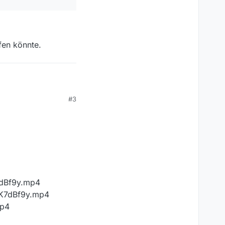
fen könnte.
#3
wnload funktioniert ?
jemand helfen könnte.
7dBf9y.mp4
mK7dBf9y.mp4
mp4