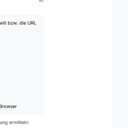
#6
will bzw. die URL
 Browser
ung ermitteln: