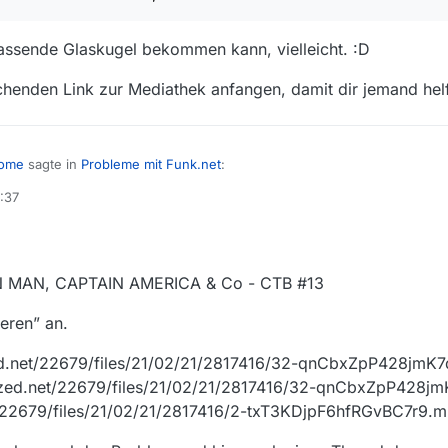
passende Glaskugel bekommen kann, vielleicht. :D
 MARVEL-Filmen: IRON MAN, CAPTAIN AMERICA & Co - CTB #13
chenden Link zur Mediathek anfangen, damit dir jemand hel
rher noch was an die URL dranhängen mußte.
zugehörigen thread nicht mehr finden.
oppte WAHNSINNSPODCAST! - CTB #8
Kann mir jemand sagen, wie ich die url abändern muß, damit der download funktioniert ?
home
sagte in
Probleme mit Funk.net
:
:37
Kann mir jemand sagen, wie ich die url abändern muß, damit der do
verrtätst, wie ich die passende Glaskugel bekommen kann, vielleicht. :D
RON MAN, CAPTAIN AMERICA & Co - CTB #13
st mal mit dem entsprechenden Link zur Mediathek anfangen, damit dir 
eren” an.
zed.net/22679/files/21/02/21/2817416/32-qnCbxZpP428jmK
aized.net/22679/files/21/02/21/2817416/32-qnCbxZpP428j
t/22679/files/21/02/21/2817416/2-txT3KDjpF6hfRGvBC7r9.