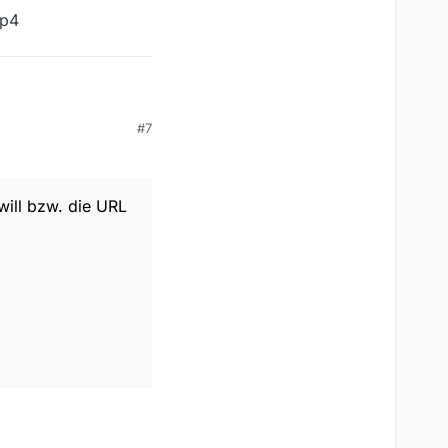
mp4
#7
will bzw. die URL