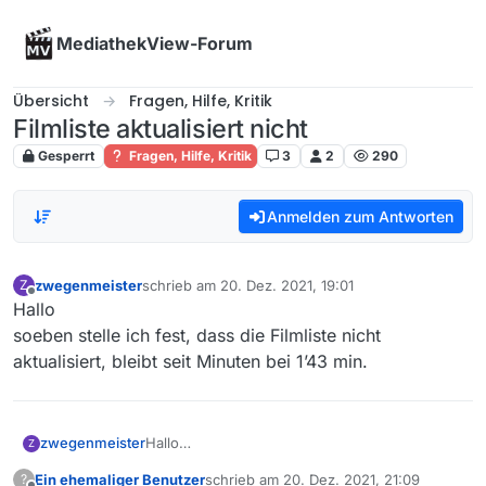
Skip to content
MediathekView-Forum
Übersicht
Fragen, Hilfe, Kritik
Filmliste aktualisiert nicht
Gesperrt
Fragen, Hilfe, Kritik
3
2
290
Anmelden zum Antworten
zwegenmeister
schrieb am
20. Dez. 2021, 19:01
Z
zuletzt editiert von
Offline
Hallo
soeben stelle ich fest, dass die Filmliste nicht
aktualisiert, bleibt seit Minuten bei 1’43 min.
zwegenmeister
Hallo
Z
soeben stelle ich fest, dass die Filmliste nicht
Ein ehemaliger Benutzer
schrieb am
20. Dez. 2021, 21:09
?
aktualisiert, bleibt seit Minuten bei 1’43 min.