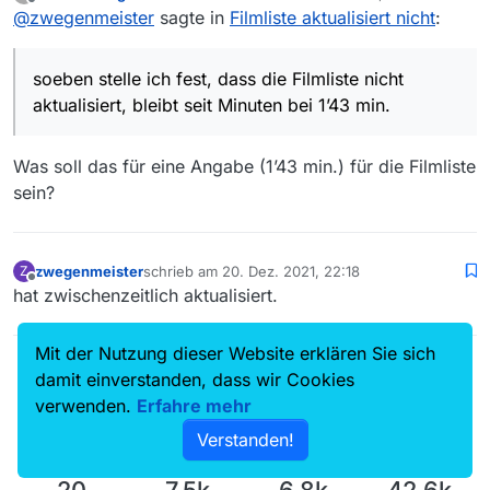
zuletzt editiert von
Offline
@
zwegenmeister
sagte in
Filmliste aktualisiert nicht
:
soeben stelle ich fest, dass die Filmliste nicht
aktualisiert, bleibt seit Minuten bei 1’43 min.
Was soll das für eine Angabe (1’43 min.) für die Filmliste
sein?
zwegenmeister
schrieb am
20. Dez. 2021, 22:18
Z
zuletzt editiert von
Offline
hat zwischenzeitlich aktualisiert.
Mit der Nutzung dieser Website erklären Sie sich
iks-jott
sperrte dieses Thema am
21. Dez. 2021, 07:54
damit einverstanden, dass wir Cookies
verwenden.
Erfahre mehr
Verstanden!