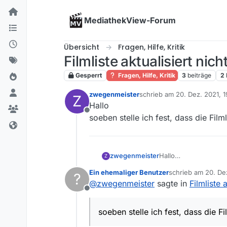
Skip to content
MediathekView-Forum
Übersicht
Fragen, Hilfe, Kritik
Filmliste aktualisiert nich
Gesperrt
Fragen, Hilfe, Kritik
3
beiträge
2
zwegenmeister
schrieb am
20. Dez. 2021, 1
Z
zuletzt editiert von
Hallo
Offline
soeben stelle ich fest, dass die Filml
zwegenmeister
Hallo
Z
Ein ehemaliger Benutzer
schrieb am
20. De
?
zuletzt editiert von
@
zwegenmeister
sagte in
Filmliste a
Offline
soeben stelle ich fest, dass die Fil