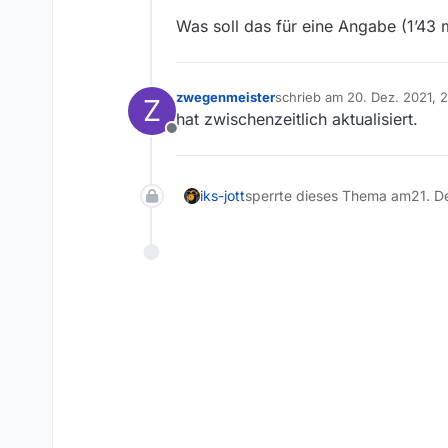
Was soll das für eine Angabe (1’43 mi
zwegenmeister
schrieb am
20. Dez. 2021, 2
Z
zuletzt editiert von
hat zwischenzeitlich aktualisiert.
Offline
iks-jott
sperrte dieses Thema am
21. D