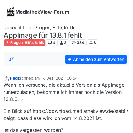
Skip to content
MediathekView-Forum
Übersicht
Fragen, Hilfe, Kritik
AppImage für 13.8.1 fehlt
Fragen, Hilfe, Kritik
4
2
384
3
Anmelden zum Antworten
sledz
schrieb am
17. Dez. 2021, 06:54
zuletzt editiert von
Offline
Wenn ich versuche, die aktuelle Version als AppImage
runterzuladen, bekomme ich immer noch die Version
13.8.0. :(
Ein Blick auf https://download.mediathekview.de/stabil/
zeigt, dass diese wirklich vom 14.8.2021 ist.
Ist das vergessen worden?