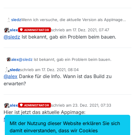
Wenn ich versuche, die aktuelle Version als AppImage
sledz
runterzuladen, bekomme ich immer noch die Version
alex
schrieb am
17. Dez. 2021, 07:47
ADMINISTRATOR
13.8.0. :(
Ein Blick auf https://download.mediathekview.de/stabil/
zuletzt editiert von
Offline
@
sledz
Ist bekannt, gab ein Problem beim bauen.
zeigt, dass diese wirklich vom 14.8.2021 ist.
Ist das vergessen worden?
alex
@
sledz
Ist bekannt, gab ein Problem beim bauen.
sledz
schrieb am
17. Dez. 2021, 08:04
zuletzt editiert von
Offline
@
alex
Danke für die Info. Wann ist das Build zu
erwarten?
alex
schrieb am
23. Dez. 2021, 07:33
ADMINISTRATOR
zuletzt editiert von
Offline
Hier ist jetzt das aktuelle Appimage:
MediathekView-13.8.1-linux-x86_64.AppImage
Mit der Nutzung dieser Website erklären Sie sich
damit einverstanden, dass wir Cookies