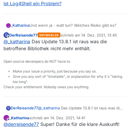
Ist Log4Shell ein Problem?
Und wenn ja - watt tun? Welches Risiko gibt es?
_Katharina
_
DerReisende77
schrieb am
14. Dez. 2021, 13:45
D
ENTWICKLER
Ergänzung
: Ich hatte nur nach dem
zuletzt editiert von
Offline
@
_katharina
Das Update 13.8.1 ist raus was die
Bibliotheksnamen “Log4j” gesucht, aber nicht nach
dem Namen der Sicherheitslücke “Log4Shell”. Im
Ist Log4Shell ein Problem?
betroffene Bibliothek nicht mehr enthält.
Entwicklerforum gibt es dazu schon eine
Diskussion:
Open source developers do NOT have to:
Make your issue a priority, just because you say so.
Give you any sort of "timetable", or explanation for why it´s "taking
too long".
Check your entitlement. Nobody owes you anything.
DerReisende77
@
_katharina
Das Update 13.8.1 ist raus was die
D
betroffene Bibliothek nicht mehr enthält.
_Katharina
schrieb am
14. Dez. 2021, 14:41
_
zuletzt editiert von
Offline
@
derreisende77
Super! Danke für die klare Auskunft!