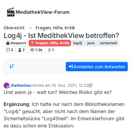
Skip to content
MediathekView-Forum
Übersicht
Fragen, Hilfe, Kritik
Log4j - Ist MedithekView betroffen?
Gesperrt
Fragen, Hilfe, Kritik
log4j
java
sicherheit
3
2
1.3k
1
Anmelden zum Antworten
_Katharina
schrieb am
14. Dez. 2021, 12:32
_
zuletzt editiert von _Katharina
Offline
Und wenn ja - watt tun? Welches Risiko gibt es?
Ergänzung
: Ich hatte nur nach dem Bibliotheksnamen
“Log4j” gesucht, aber nicht nach dem Namen der
Sicherheitslücke “Log4Shell”. Im Entwicklerforum gibt
es dazu schon eine Diskussion: