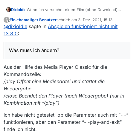
Wenn ich versuche, einen Film (ohne Download)
Dixioldie
abzuspielen, kommt folgende Fehlermeldung:
Ein ehemaliger Benutzer
schrieb am
3. Dez. 2021, 15:13
?
Unbekannter Parameter in der Kommandozeile:
zuletzt editiert von
Offline
@
dixioldie
sagte in
Abspielen funktioniert nicht mit
C:\Program Files\MPC-HC\mpc-hc64.exe https://cdn-
storage.br.de/iLCpbHJGNLT6NK9HsLo6s61luK4C_2rH
Was muss ich ändern?
13.8.0
:
_K1S/_-QS/_2rH5ygG5U1S/26a7915c-a732-457c-8cb8-
66cd777889b7_C.mp4 --play-and-exit
Was muss ich ändern?
Aus der Hilfe des Media Player Classic für die
Kommandozeile:
/play Öffnet eine Mediendatei und startet die
Wiedergabe
/close Beendet den Player (nach Wiedergabe) (nur in
Kombination mit “/play”)
Ich habe nicht getestet, ob die Parameter auch mit “- -”
funktionieren, aber den Parameter “- -play-and-exit”
finde ich nicht.