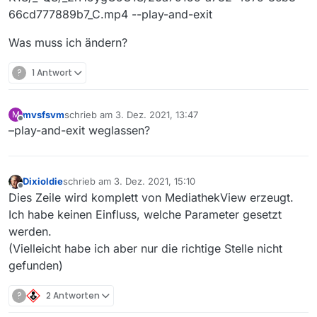
66cd777889b7_C.mp4 --play-and-exit
Was muss ich ändern?
?
1 Antwort
mvsfsvm
schrieb am
3. Dez. 2021, 13:47
M
zuletzt editiert von
Offline
–play-and-exit weglassen?
Dixioldie
schrieb am
3. Dez. 2021, 15:10
zuletzt editiert von
Offline
Dies Zeile wird komplett von MediathekView erzeugt.
Ich habe keinen Einfluss, welche Parameter gesetzt
werden.
(Vielleicht habe ich aber nur die richtige Stelle nicht
gefunden)
?
2 Antworten