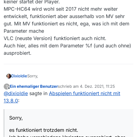
keiner startet der Player.
MPC-HC64 wird wohl seit 2017 nicht mehr weiter
entwickelt, funktioniert aber ausserhalb von MV sehr
gut. Mit MV funktioniert es nicht, ega, was ich mit dem
Parameter mache
VLC (neuste Version) funktioniert auch nicht.
Auch hier, alles mit dem Parameter %f (und auch ohne)
ausprobiert.
Sorry,
Dixioldie
Ein ehemaliger Benutzer
schrieb am
4. Dez. 2021, 11:25
?
es funktioniert trotzdem nicht.
zuletzt editiert von
Offline
@
dixioldie
sagte in
Abspielen funktioniert nicht mit
Ich habe verschiedene Varianten ausprobiert, aber bei
keiner startet der Player.
13.8.0
:
MPC-HC64 wird wohl seit 2017 nicht mehr weiter
entwickelt, funktioniert aber ausserhalb von MV sehr
gut. Mit MV funktioniert es nicht, ega, was ich mit
Sorry,
dem Parameter mache
VLC (neuste Version) funktioniert auch nicht.
es funktioniert trotzdem nicht.
Auch hier, alles mit dem Parameter %f (und auch