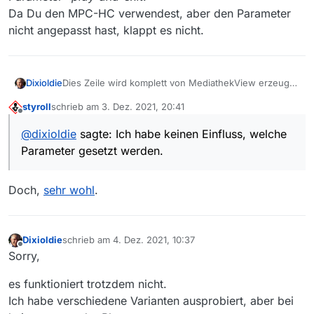
Da Du den MPC-HC verwendest, aber den Parameter
nicht angepasst hast, klappt es nicht.
Dixioldie
Dies Zeile wird komplett von MediathekView erzeugt.
Ich habe keinen Einfluss, welche Parameter gesetzt
styroll
schrieb am
3. Dez. 2021, 20:41
werden.
zuletzt editiert von
Offline
(Vielleicht habe ich aber nur die richtige Stelle nicht
@
dixioldie
sagte: Ich habe keinen Einfluss, welche
gefunden)
Parameter gesetzt werden.
Doch,
sehr wohl
.
Dixioldie
schrieb am
4. Dez. 2021, 10:37
zuletzt editiert von
Offline
Sorry,
es funktioniert trotzdem nicht.
Ich habe verschiedene Varianten ausprobiert, aber bei