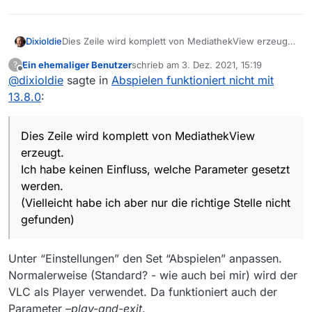
Dixioldie
Dies Zeile wird komplett von MediathekView erzeugt.
Ich habe keinen Einfluss, welche Parameter gesetzt
Ein ehemaliger Benutzer
schrieb am
3. Dez. 2021, 15:19
?
werden.
zuletzt editiert von
Offline
@
dixioldie
sagte in
Abspielen funktioniert nicht mit
(Vielleicht habe ich aber nur die richtige Stelle nicht
gefunden)
13.8.0
:
Dies Zeile wird komplett von MediathekView
erzeugt.
Ich habe keinen Einfluss, welche Parameter gesetzt
werden.
(Vielleicht habe ich aber nur die richtige Stelle nicht
gefunden)
Unter “Einstellungen” den Set “Abspielen” anpassen.
Normalerweise (Standard? - wie auch bei mir) wird der
VLC als Player verwendet. Da funktioniert auch der
Parameter
–play-and-exit
.