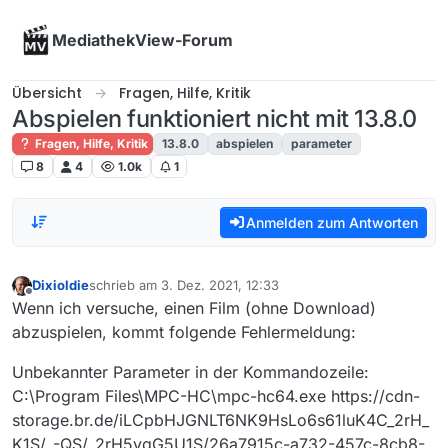
Skip to content
MediathekView-Forum
Übersicht
Fragen, Hilfe, Kritik
Abspielen funktioniert nicht mit 13.8.0
Fragen, Hilfe, Kritik
13.8.0
abspielen
parameter
8
4
1.0k
1
Anmelden zum Antworten
Dixioldie
schrieb am
3. Dez. 2021, 12:33
zuletzt editiert von
Offline
Wenn ich versuche, einen Film (ohne Download)
abzuspielen, kommt folgende Fehlermeldung:
Unbekannter Parameter in der Kommandozeile:
C:\Program Files\MPC-HC\mpc-hc64.exe https://cdn-
storage.br.de/iLCpbHJGNLT6NK9HsLo6s61luK4C_2rH_
K1S/_-QS/_2rH5ygG5U1S/26a7915c-a732-457c-8cb8-