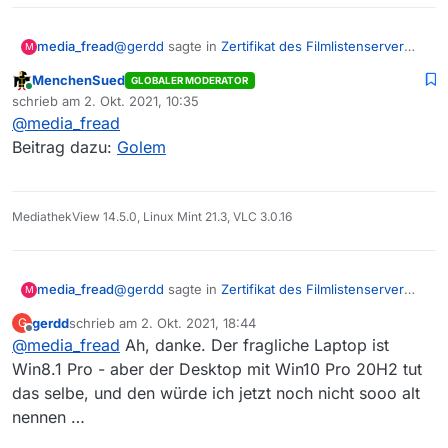
@
gerdd
sagte in
Zertifikat des Filmlistenserver
media_fread
M
abgelaufen?
:
MenchenSued
GLOBALER MODERATOR
Online
Issued certificate has expired.
schrieb am
2. Okt. 2021, 10:35
zuletzt editiert von
Könnte da was dran sein?
@
media_fread
Nein, das Zertifikat ist noch bis 09 Nov 2021
Beitrag dazu:
Golem
gültig.
Aber die Let’s Encrypt Root Zertifikate wurden
Welches OS? Alle Updates eingepflegt?
erneuert was bei sehr alten System zu Problem
führen kann.
MediathekView 14.5.0, Linux Mint 21.3, VLC 3.0.16
@
gerdd
sagte in
Zertifikat des Filmlistenserver
media_fread
M
abgelaufen?
:
gerdd
schrieb am
2. Okt. 2021, 18:44
G
zuletzt editiert von
Offline
@
media_fread
Ah, danke. Der fragliche Laptop ist
Issued certificate has expired.
Könnte da was dran sein?
Win8.1 Pro - aber der Desktop mit Win10 Pro 20H2 tut
Nein, das Zertifikat ist noch bis 09 Nov 2021
das selbe, und den würde ich jetzt noch nicht sooo alt
gültig.
nennen …
Aber die Let’s Encrypt Root Zertifikate wurden
Welches OS? Alle Updates eingepflegt?
erneuert was bei sehr alten System zu Problem