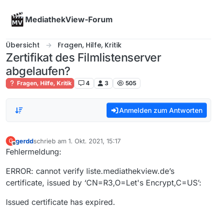
Skip to content
MediathekView-Forum
Übersicht
Fragen, Hilfe, Kritik
Zertifikat des Filmlistenserver
abgelaufen?
Fragen, Hilfe, Kritik
4
3
505
Anmelden zum Antworten
gerdd
schrieb am
1. Okt. 2021, 15:17
G
zuletzt editiert von
Offline
Fehlermeldung:
ERROR: cannot verify liste.mediathekview.de’s
certificate, issued by ‘CN=R3,O=Let's Encrypt,C=US’:
Issued certificate has expired.