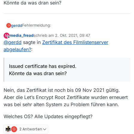
Könnte da was dran sein?
Fehlermeldung:
gerdd
G
media_fread
schrieb am
2. Okt. 2021, 09:47
M
ERROR: cannot verify liste.mediathekview.de’s
zuletzt editiert von
Offline
@
gerdd
sagte in
Zertifikat des Filmlistenserver
certificate, issued by ‘CN=R3,O=Let's Encrypt,C=US’:
Issued certificate has expired.
abgelaufen?
:
Könnte da was dran sein?
Issued certificate has expired.
Könnte da was dran sein?
Nein, das Zertifikat ist noch bis 09 Nov 2021 gültig.
Aber die Let’s Encrypt Root Zertifikate wurden erneuert
was bei sehr alten System zu Problem führen kann.
Welches OS? Alle Updates eingepflegt?
G
2 Antworten