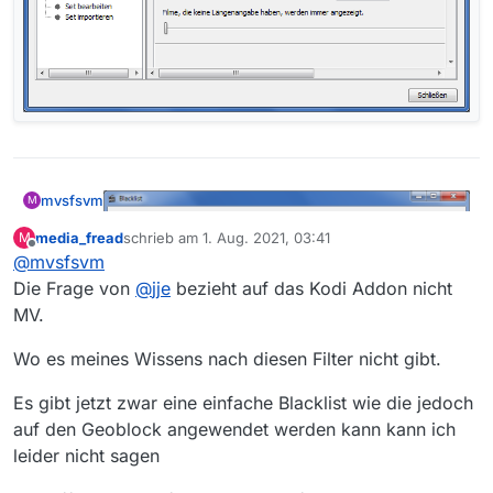
mvsfsvm
M
media_fread
schrieb am
1. Aug. 2021, 03:41
M
zuletzt editiert von
Offline
@
mvsfsvm
Die Frage von
@
jje
bezieht auf das Kodi Addon nicht
MV.
Wo es meines Wissens nach diesen Filter nicht gibt.
Es gibt jetzt zwar eine einfache Blacklist wie die jedoch
auf den Geoblock angewendet werden kann kann ich
leider nicht sagen