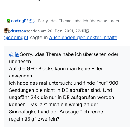
codingPF
@
jje
Sorry…das Thema habe ich übersehen oder
überlesen.
vitusson
schrieb am
20. Dez. 2021, 22:10
Auf die GEO Blocks kann man keine Filter
zuletzt editiert von vitusson
Offline
@
codingpf
sagte in
Ausblenden geblockter Inhalte
:
anwenden.
Ich habe das mal untersucht und finde “nur” 900
Sendungen die nicht in DE abrufbar sind. Und
@
jje
Sorry…das Thema habe ich übersehen oder
ungefähr 24k die nur in DE aufgerufen werden
können. Das läßt mich ein wenig an der
überlesen.
Sinnhaftigkeit und der Aussage “ich renne
Auf die GEO Blocks kann man keine Filter
regelmäßig” zweifeln?
anwenden.
Ist das so? Findet man diese 900 AT Sendungen
Ich habe das mal untersucht und finde “nur” 900
dauernt? Oder ist ggf. das GEO Block markieren in
MV nicht vollständig?
Sendungen die nicht in DE abrufbar sind. Und
ungefähr 24k die nur in DE aufgerufen werden
können. Das läßt mich ein wenig an der
Sinnhaftigkeit und der Aussage “ich renne
regelmäßig” zweifeln?