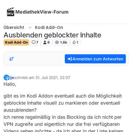
Skip to content
MediathekView-Forum
Übersicht
Kodi Add-On
Ausblenden geblockter Inhalte
Kodi Add-On
7
6
1.6k
1
Anmelden zum Antworten
jje
schrieb am
31. Juli 2021, 22:07
J
zuletzt editiert von
Offline
Hallo,
gibt es im Kodi Addon eventuell auch die Möglichkeit
geblockte Inhalte visuell zu markieren oder eventuell
auszublenden?
Ich renne regelmäßig in das Blocking da ich nicht per
VPN zugreife und eigentlich nur die frei verfügbaren
Videos sehen möchte - da ich aber in der Liste keinen