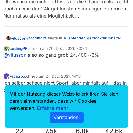
Dh. wenn man nicht in D ist sind die Chancen also recht
hoch in eine der 24k geblockten Sendungen zu rennen.
Nur mal so als eine Möglichkeit …
@
codingpf
sagte in
Ausblenden geblockter Inhalte
:
vitusson
codingPF
schrieb am
20. Dez. 2021, 23:24
zuletzt editiert von
Offline
@
jje
Sorry…das Thema habe ich übersehen oder
@
vitusson
also so ganz grob 24/400 ~6%
überlesen.
Dh. wenn man nicht in D ist sind die Chancen also
Auf die GEO Blocks kann man keine Filter
recht hoch in eine der 24k geblockten Sendungen zu
anwenden.
rennen. Nur mal so als eine Möglichkeit …
Franz X
schrieb am
21. Dez. 2021, 14:17
F
Ich habe das mal untersucht und finde “nur” 900
zuletzt editiert von
Offline
Ich selber schaue nicht Sport, aber mir fällt auf - das in
Sendungen die nicht in DE abrufbar sind. Und
ungefähr 24k die nur in DE aufgerufen werden
diesem Bereich viel Geogeblockt ist.
Mit der Nutzung dieser Website erklären Sie sich
können. Das läßt mich ein wenig an der
Sinnhaftigkeit und der Aussage “ich renne
damit einverstanden, dass wir Cookies
regelmäßig” zweifeln?
verwenden.
Erfahre mehr
Verstanden!
22
7.5k
6.8k
42.6k