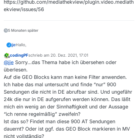
https://github.com/mediathekview/plugin.video.mediath
ekview/issues/56
5 Monaten später
Hallo,
jje
J
codingPF
schrieb am
20. Dez. 2021, 17:01
gibt es im Kodi Addon eventuell auch die Möglichkeit
zuletzt editiert von
Offline
@
jje
Sorry…das Thema habe ich übersehen oder
geblockte Inhalte visuell zu markieren oder eventuell
auszublenden?
Bei der Desktop Version gibt es die Info, also habe ich mir
überlesen.
Ich renne regelmäßig in das Blocking da ich nicht per VPN
gedacht vielleicht kann man so etwas auch im Kodi Addon
Auf die GEO Blocks kann man keine Filter anwenden.
zugreife und eigentlich nur die frei verfügbaren Videos
einbauen? :)
Ich habe das mal untersucht und finde “nur” 900
sehen möchte - da ich aber in der Liste keinen Unterschied
Sendungen die nicht in DE abrufbar sind. Und ungefähr
erkennen kann ob eine Sendung für mich geblockt wird
oder nicht, ist die Verwendung für mich etwas
24k die nur in DE aufgerufen werden können. Das läßt
frustrierend…
mich ein wenig an der Sinnhaftigkeit und der Aussage
“ich renne regelmäßig” zweifeln?
Ist das so? Findet man diese 900 AT Sendungen
dauernt? Oder ist ggf. das GEO Block markieren in MV
nicht vollständig?