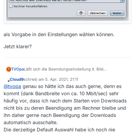
als Vorgabe in den Einstellungen wählen können.
Jetzt klarer?
Läßt sich die Beendungseinstellung lt. Bild
TVOpa
T
voreinstellen?
Cloud9
schrieb am
5. Apr. 2021, 21:11
zuletzt editiert von
Offline
@
tvopa
genau so hätte ich das auch gerne, denn es
kommt (dank Bandbreite von ca. 10 Mbit/sec) sehr
häufig vor, dass ich nach dem Starten von Downloads
nicht bis zu deren Beendigung am Rechner bleibe und
ihn daher gerne nach Beendigung der Downloads
automatisch ausschalte.
Lob: Rennt wie Hulle unter Linux, hatte noch nie 'n
Problem.
Die derzeitige Default Auswahl habe ich noch nie