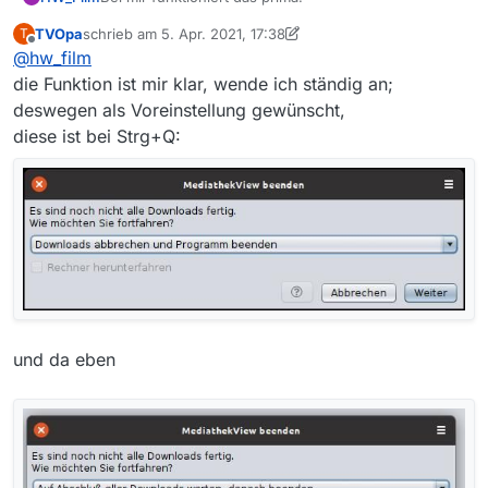
TVOpa
schrieb am
5. Apr. 2021, 17:38
T
Häkchen reinsetzen und der PC schaltet sich dann
zuletzt editiert von TVOpa
4. Mai 2021, 19:39
Offline
@
hw_film
aus.
Nutze ich vor allen dann, wenn ich Downloads erst
die Funktion ist mir klar, wende ich ständig an;
später starten möchte.
deswegen als Voreinstellung gewünscht,
diese ist bei Strg+Q:
und da eben