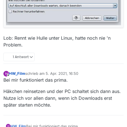
Lob: Rennt wie Hulle unter Linux, hatte noch nie 'n
Problem.
1 Antwort
HW_Film
schrieb am
5. Apr. 2021, 16:50
H
zuletzt editiert von
Offline
Bei mir funktioniert das prima.
Häkchen reinsetzen und der PC schaltet sich dann aus.
Nutze ich vor allen dann, wenn ich Downloads erst
später starten möchte.
Bei mir funktioniert das prima.
HW_Film
H