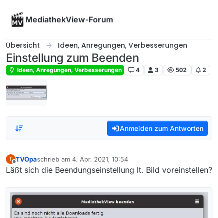
Skip to content
MediathekView-Forum
Übersicht
Ideen, Anregungen, Verbesserungen
Einstellung zum Beenden
Ideen, Anregungen, Verbesserungen
4
3
502
2
Anmelden zum Antworten
TVOpa
schrieb am
4. Apr. 2021, 10:54
T
zuletzt editiert von
Offline
Läßt sich die Beendungseinstellung lt. Bild voreinstellen?