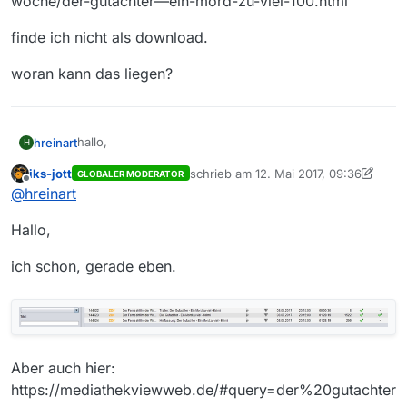
woche/der-gutachter—ein-mord-zu-viel-100.html
finde ich nicht als download.
woran kann das liegen?
hallo,
hreinart
H
iks-jott
schrieb am
12. Mai 2017, 09:36
GLOBALER MODERATOR
die sendung:
zuletzt editiert von iks-jott
5. Dez. 2017
Offline
@
hreinart
Der Gutachter - Ein Mord zu viel
88 min Datum: 08.05.2017
finde ich nicht als download.
Hallo,
https://www.zdf.de/filme/der-fernsehfilm-der-
woche/der-gutachter—ein-mord-zu-viel-100.html
woran kann das liegen?
ich schon, gerade eben.
Aber auch hier:
https://mediathekviewweb.de/#query=der%20gutachter