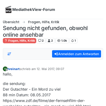
Skip to content
MediathekView-Forum
Übersicht
Fragen, Hilfe, Kritik
Sendung nicht gefunden, obwohl
online ansehbar
Fragen, Hilfe, Kritik
2
2
1.0k
1
Anmelden zum Antworten
hreinart
schrieb am
12. Mai 2017, 09:07
H
zuletzt editiert von
Offline
hallo,
die sendung:
Der Gutachter - Ein Mord zu viel
88 min Datum: 08.05.2017
https://www.zdf.de/filme/der-fernsehfilm-der-