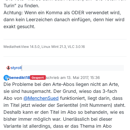
Turin” zu finden.
Achtung: Wenn ein Komma als ODER verwendet wird,
dann kein Leerzeichen danach einfügen, denn hier wird
exakt gesucht.
MediathekView 14.5.0, Linux Mint 21.3, VLC 3.0.16
styroll
@
Booker23de
sagte: Statt der bisherigen Art der
benedikt18
schrieb am
13. Mai 2017, 15:36
B
Listung:
Gesperrt
zuletzt editiert von
Offline
Das Problem ist bekannt und hier wohl auch
Thema “Die Toten von Turin (1/12)” und Titel Die
Die Probleme bei den Arte-Abos liegen nicht an Arte,
zurückzuführen, dass ARTE die Einträge gleich benennt
Toten von Turin(1/12).
sie sind hausgemacht. Der Grund, wieso das 3-fach
(Title/Subtitle).
Die ganze Sortierung wird gerade
hier diskutiert
.
Damit scheint sich nämlich keine Abo erzeugen, da
Abo von
@
MenchenSued
funktioniert, liegt darin, dass
Gestern hatte auch jemand von ARTE das Bedürfnis mal
das Thema immer ein anderes ist.
im Titel jetzt wieder der Serientitel (mit Nummern) steht.
“Xenius:” statt “Xenius” zu schreiben (da wird offenbar
einiges an Text händisch statt automatisiert erstellt).
Deshalb kann er den Titel im Abo so behandeln, wie es
bisher immer möglich war. Unerlässlich bei dieser
Variante ist allerdings, dass er das Thema im Abo