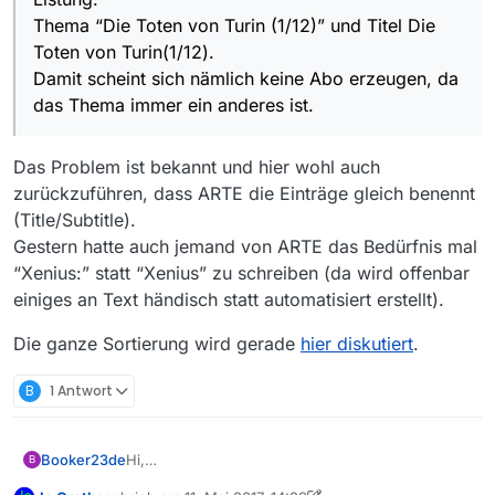
Thema “Die Toten von Turin” und Titel Die Toten
Thema “Die Toten von Turin (1/12)” und Titel Die
von Turin(1/12).
Toten von Turin(1/12).
Statt der bisherigen Art der Listung:
Damit scheint sich nämlich keine Abo erzeugen, da
Thema “Die Toten von Turin (1/12)” und Titel Die
Toten von Turin(1/12).
das Thema immer ein anderes ist.
Damit scheint sich nämlich keine Abo erzeugen,
da das Thema immer ein anderes ist.
Das Problem ist bekannt und hier wohl auch
Über eine Anpassung der Sortierung, oder einem
Tipp was ich denn falsch mache um auch ohne
zurückzuführen, dass ARTE die Einträge gleich benennt
eine Änderung ein Abo erzeugen zu können,
(Title/Subtitle).
würde ich mich freuen.
Gestern hatte auch jemand von ARTE das Bedürfnis mal
CU
Booker
“Xenius:” statt “Xenius” zu schreiben (da wird offenbar
einiges an Text händisch statt automatisiert erstellt).
Die ganze Sortierung wird gerade
hier diskutiert
.
B
1 Antwort
Booker23de
Hi,
B
wäre es nicht sinnvoller beim Sender Arte die