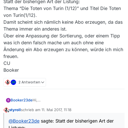
Statt der bisherigen Art der Listung:
Thema “Die Toten von Turin (1/12)” und Titel Die Toten
von Turin(1/12).
Damit scheint sich nämlich keine Abo erzeugen, da das
Thema immer ein anderes ist.
Über eine Anpassung der Sortierung, oder einem Tipp
was ich denn falsch mache um auch ohne eine
Änderung ein Abo erzeugen zu können, würde ich mich
freuen.
CU
Booker
2 Antworten
Booker23de
Hi,
B
wäre es nicht sinnvoller beim Sender Arte die
styroll
schrieb am
11. Mai 2017, 11:18
Serien unter dem Punkt Thema zusammen
zuletzt editiert von
Offline
zufassen.
@
Booker23de
sagte: Statt der bisherigen Art der
Also wären dann z.B. Die Serie die Toten von
Listung:
Turin gelistet als: