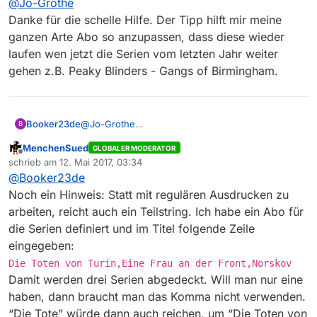
@
Jo-Grothe
Zwischenlösung in den Abos auch die Verwendung
regulärer Ausdrücke an. In Deinem Fall z.B. unter
Dabei bedeutet:
Danke für die schelle Hilfe. Der Tipp hilft mir meine
Thema/Titel:
#:
Einleitung für einen regulären Ausdruck
ganzen Arte Abo so anzupassen, dass diese wieder
^
Zeilenanfang
laufen wen jetzt die Serien vom letzten Jahr weiter
Die Toten von Turin
<- Dein Suchtext
gehen z.B. Peaky Blinders - Gangs of Birmingham.
.*
Beliebiges Zeichen “
.
” 0- oder mehrfach “
*
”
Jo
Booker23de
@
Jo-Grothe
B
Danke für die schelle Hilfe. Der Tipp hilft mir
MenchenSued
GLOBALER MODERATOR
meine ganzen Arte Abo so anzupassen, dass
Offline
schrieb am
12. Mai 2017, 03:34
diese wieder laufen wen jetzt die Serien vom
zuletzt editiert von
@
Booker23de
letzten Jahr weiter gehen z.B. Peaky Blinders -
Gangs of Birmingham.
Noch ein Hinweis: Statt mit regulären Ausdrucken zu
arbeiten, reicht auch ein Teilstring. Ich habe ein Abo für
die Serien definiert und im Titel folgende Zeile
eingegeben:
Die Toten von Turin,Eine Frau an der Front,Norskov
Damit werden drei Serien abgedeckt. Will man nur eine
haben, dann braucht man das Komma nicht verwenden.
“Die Tote” würde dann auch reichen, um “Die Toten von