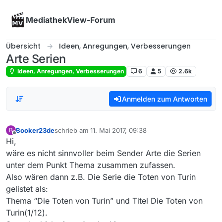
Skip to content
MediathekView-Forum
Übersicht
Ideen, Anregungen, Verbesserungen
Arte Serien
Ideen, Anregungen, Verbesserungen
6
5
2.6k
Anmelden zum Antworten
Booker23de
schrieb am
11. Mai 2017, 09:38
B
zuletzt editiert von
Offline
Hi,
wäre es nicht sinnvoller beim Sender Arte die Serien
unter dem Punkt Thema zusammen zufassen.
Also wären dann z.B. Die Serie die Toten von Turin
gelistet als:
Thema “Die Toten von Turin” und Titel Die Toten von
Turin(1/12).