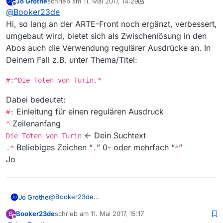
Jo Grothe
schrieb am
11. Mai 2017, 14:29
Serien unter dem Punkt Thema zusammen
zuletzt editiert von Jo Grothe
5. Nov. 2017, 18:36
Offline
@
Booker23de
zufassen.
Also wären dann z.B. Die Serie die Toten von
Hi, so lang an der ARTE-Front noch ergänzt, verbessert,
Turin gelistet als:
umgebaut wird, bietet sich als Zwischenlösung in den
Thema “Die Toten von Turin” und Titel Die Toten
Abos auch die Verwendung regulärer Ausdrücke an. In
von Turin(1/12).
Deinem Fall z.B. unter Thema/Titel:
Statt der bisherigen Art der Listung:
Thema “Die Toten von Turin (1/12)” und Titel Die
Toten von Turin(1/12).
#:^Die Toten von Turin.*
Damit scheint sich nämlich keine Abo erzeugen,
da das Thema immer ein anderes ist.
Dabei bedeutet:
Über eine Anpassung der Sortierung, oder einem
Einleitung für einen regulären Ausdruck
#:
Tipp was ich denn falsch mache um auch ohne
Zeilenanfang
^
eine Änderung ein Abo erzeugen zu können,
<- Dein Suchtext
würde ich mich freuen.
Die Toten von Turin
CU
Beliebiges Zeichen “
” 0- oder mehrfach “
”
.*
.
*
Booker
Jo
@
Booker23de
Jo Grothe
Hi, so lang an der ARTE-Front noch ergänzt,
Booker23de
schrieb am
11. Mai 2017, 15:17
B
verbessert, umgebaut wird, bietet sich als
#:^Die Toten von Turin.*
zuletzt editiert von
Offline