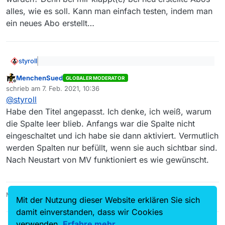
alles, wie es soll. Kann man einfach testen, indem man
ein neues Abo erstellt…
styroll
Nach Aussage von
@
DerReisende77
[…] sollte die
MenchenSued
Abo-Spalte im Downloads-Tab weiterhin existieren.
GLOBALER MODERATOR
Offline
Das tut sie ja offensichtlich, nur zeigt der obige
schrieb am
7. Feb. 2021, 10:36
zuletzt editiert von
Screenshot keinen Eintrag in dieser Spalte. Der Titel
@
styroll
“Abo-Spalte fehlt im Downloads-Tab” ist also nicht
Vielleicht haben die fehlenden Einträge mit importierten
Habe den Titel angepasst. Ich denke, ich weiß, warum
zutreffend.
Abos zu tun bzw. Abos, welche mit einem Editor editiert
die Spalte leer blieb. Anfangs war die Spalte nicht
wurden? Denn bei mir klappt(e) bei neu erstellte Abos
alles, wie es soll. Kann man einfach testen, indem man
eingeschaltet und ich habe sie dann aktiviert. Vermutlich
ein neues Abo erstellt…
werden Spalten nur befüllt, wenn sie auch sichtbar sind.
Nach Neustart von MV funktioniert es wie gewünscht.
MediathekView 14.5.0, Linux Mint 21.3, VLC 3.0.16
Mit der Nutzung dieser Website erklären Sie sich
damit einverstanden, dass wir Cookies
verwenden.
Erfahre mehr