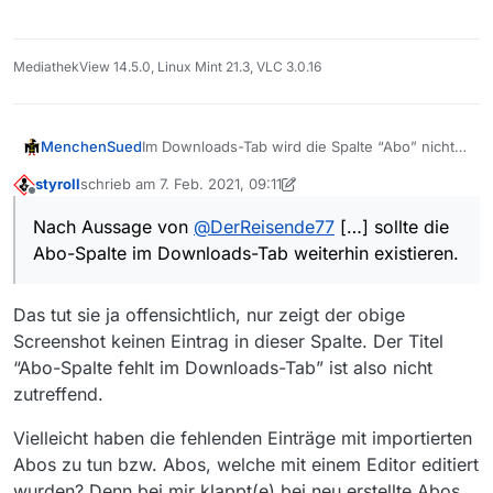
MediathekView 14.5.0, Linux Mint 21.3, VLC 3.0.16
Im Downloads-Tab wird die Spalte “Abo” nicht
MenchenSued
gefüllt. Ich weiß nicht wie lange das schon so
styroll
schrieb am
7. Feb. 2021, 09:11
ist, da ich von 13.0.6 direkt auf 13.7.x
Ich finde diese Information an dieser Stelle
zuletzt editiert von styroll
2. Juli 2021, 10:13
Offline
umgestiegen bin.
schon sehr wichtig, denn nicht immer ist am
Nach Aussage von
@
DerReisende77
[…] sollte die
Nach
Aussage
von
@
DerReisende77
wurde die
Thema oder Titel ersichtlich, welches Abo hier
Abo-Spalte im Downloads-Tab weiterhin existieren.
Abo-Spalte im Filme-Tab mit Absicht entfernt
zugeschlagen hat und nach welchen
und sollte im Downloads-Tab weiterhin
Information man in der Beschreibung suchen
existieren.
muss um die Relevanz des Treffers zu
Das tut sie ja offensichtlich, nur zeigt der obige
bewerten.
Screenshot keinen Eintrag in dieser Spalte. Der Titel
“Abo-Spalte fehlt im Downloads-Tab” ist also nicht
zutreffend.
Vielleicht haben die fehlenden Einträge mit importierten
Abos zu tun bzw. Abos, welche mit einem Editor editiert
wurden? Denn bei mir klappt(e) bei neu erstellte Abos