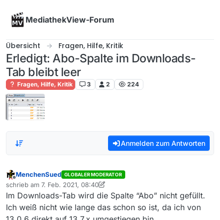
Skip to content
MediathekView-Forum
Übersicht
Fragen, Hilfe, Kritik
Erledigt: Abo-Spalte im Downloads-
Tab bleibt leer
Fragen, Hilfe, Kritik
3
2
224
Anmelden zum Antworten
MenchenSued
GLOBALER MODERATOR
Offline
schrieb am
7. Feb. 2021, 08:40
zuletzt editiert von MenchenSued
2. Juli 2021, 11:37
Im Downloads-Tab wird die Spalte “Abo” nicht gefüllt.
Ich weiß nicht wie lange das schon so ist, da ich von
13.0.6 direkt auf 13.7.x umgestiegen bin.