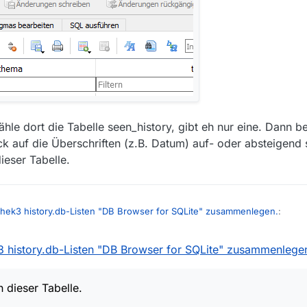
hle dort die Tabelle seen_history, gibt eh nur eine. Dann 
k auf die Überschriften (z.B. Datum) auf- oder absteigend 
dieser Tabelle.
thek3 history.db-Listen "DB Browser for SQLite" zusammenlegen.
:
3 history.db-Listen "DB Browser for SQLite" zusammenlege
iathek3 die history.db-Listen/Tabellen nach Datum fortlaufend zu einer 
chreiben, was Du meinst?
n dieser Tabelle.
wser, öffne die history-db, wechslse …