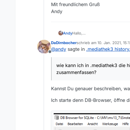
Mit freundlichem Gruß
Andy
Hallo,
Andy
wie kann ich in .mediathek3 di
DaDirnbocher
schrieb am
10. Jan. 2021, 15:
Nach dem Update auf MV 13.7.0 war sie ab dem 26.07.2020 bis 07.01.2021 vorhanden. Jetzt werden nur noch die aktuellen
zuletzt editiert von
@
andy
sagte in
.mediathek3 histor
Downloads angezeigt. Durch ein
Offline
getrennt aufrufen müssen.
Falls ich hier mit meinem Thema
wie kann ich in .mediathek3 die h
zusammenfassen?
Kannst Du genauer beschreiben, wa
Ich starte denn DB-Browser, öffne d