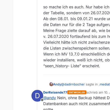
so mache ich es auch. Nur habe ich 
der Tabelle, sondern von 26.07.202
Ab den 08.01. bis 09.01.21 wurde u
die Daten nur für die 2 Tage aufgeru
Meine Frage zielte darauf ab, wie b
v. 26.07.2020 fortlaufend bis zum 
Vielleicht hätte ich nicht zwischenz
die Listen zwischenspeichern sollen
Wenn ich MV 13.7.0 einschließlich 
wieder installiere, weiß ich nicht, 
… in das Tab Daten dur
angezeigt und kann dur
“seen_history- Liste” erscheint.
seit Umstieg auf 13.7. i
@
dadirnbocher
sagte in
.media
Andy
DerReisende77
schrieb am
10. 
ENTWICKLER
D
zuletzt editiert
@
andy
Nein, ohne Backup hättest Du
alle Daten seit Umstieg auf 13
Offline
Datenbanken auch nicht zusammenf
sollte.