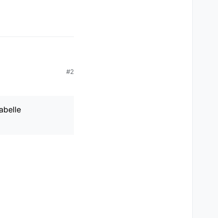
usammenfassen?
#2
nen.
ne mehrere Listen
dankbar.
abelle