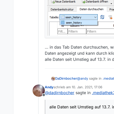
Mit freundlichem Gruß
Andy
… in das Tab Daten durchsuchen, wä
Daten angezeigt und kann durch klic
alle Daten seit Umstieg auf 13.7. in 
@
andy
sagte in
.media
DaDirnbocher
Andy
schrieb am
10. Jan. 2021, 17:06
zuletzt editiert von
@
dadirnbocher
sagte in
.mediathek
wie kann ich in .med
Offline
zusammenfassen?
Kannst Du genauer bes
alle Daten seit Umstieg auf 13.7. i
Ich starte denn DB-Bro