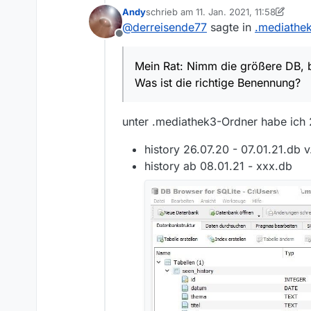
Datenbanken auch ni
Andy
schrieb am
11. Jan. 2021, 11:58
nehmen sollte.
Ich rate nicht ohne 
zuletzt editiert von Andy
1. Nov. 2021, 
@
derreisende77
sagte in
.mediathek
Gesamtsystem funktion
Offline
Wenn Du keine Kenntn
zu mergen. Ich rate 
Mein Rat: Nimm die größere DB, b
wird MV nicht richtig 
Mein Rat: Nimm die gr
Was ist die richtige Benennung?
füge sie über MV gel
unter .mediathek3-Ordner habe ich 
history 26.07.20 - 07.01.21.db v
history ab 08.01.21 - xxx.db