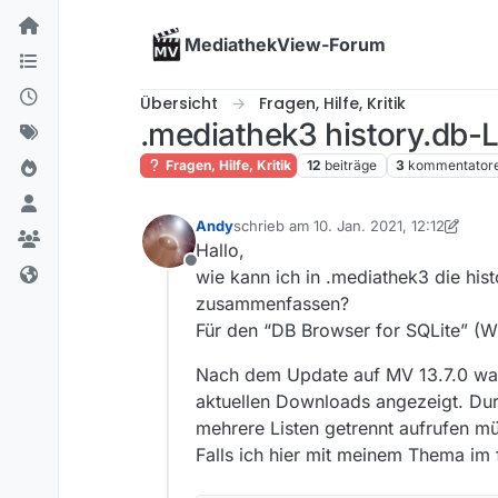
Skip to content
MediathekView-Forum
Übersicht
Fragen, Hilfe, Kritik
.mediathek3 history.db-
Fragen, Hilfe, Kritik
12
beiträge
3
kommentator
Andy
schrieb am
10. Jan. 2021, 12:12
zuletzt editiert von Andy
1. Okt. 2021, 
Hallo,
Offline
wie kann ich in .mediathek3 die his
zusammenfassen?
Für den “DB Browser for SQLite” (W
Nach dem Update auf MV 13.7.0 war
aktuellen Downloads angezeigt. Dur
mehrere Listen getrennt aufrufen m
Falls ich hier mit meinem Thema im 