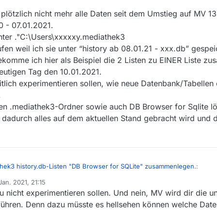
plötzlich nicht mehr alle Daten seit dem Umstieg auf MV 13.
0 - 07.01.2021.
nter ."C:\Users\xxxxxy.mediathek3
fen weil ich sie unter “history ab 08.01.21 - xxx.db” gespe
ekomme ich hier als Beispiel die 2 Listen zu EINER Liste z
heutigen Tag den 10.01.2021.
eitlich experimentieren sollen, wie neue Datenbank/Tabellen 
.
den .mediathek3-Ordner sowie auch DB Browser for Sqlite l
ob dadurch alles auf dem aktuellen Stand gebracht wird und 
chsuchen, wähle dort die Tabelle seen_history, gibt eh nur eine. Dann 
ch klick auf die Überschriften (z.B. Datum) auf- oder absteigend sortie
n dieser Tabelle.
thek3 history.db-Listen "DB Browser for SQLite" zusammenlegen.
:
Jan. 2021, 21:15
 von
 nicht experimentieren sollen. Und nein, MV wird dir die un
.7. in dieser Tabelle.
ühren. Denn dazu müsste es hellsehen können welche Dat