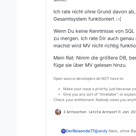
so mache ich es auch. Nur habe ich plötzlich nicht mehr all
sondern von 26.07.2020 - 07.0
Ich rate nicht ohne Grund davon a
die Daten nur für die 2 Tage auf
Gesamtsystem funktioniert :-(
Meine Frage zielte darauf ab, w
26.07.20
Wenn Du keine Kenntnisse von SQL u
Vielleicht hätte ich nicht zwische
zu mergen. Ich rate Dir auch genau
zwischenspeichern sollen.
machst wird MV nicht richtig funktio
Wenn ich MV 13.7.0 einschließl
installiere, weiß ich nicht, ob 
Mein Rat: Nimm die größere DB, ben
erscheint.
füge sie über MV gelesen hinzu.
Open source developers do NOT have to:
Make your issue a priority, just because yo
Give you any sort of "timetable", or explana
Check your entitlement. Nobody owes you anyth
2 Antworten
Letzte Antwort
11. Jan. 20
@
andy
Nein, ohne Bac
DerReisende77
D