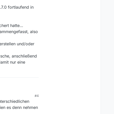
7.0 fortlaufend in
ichert hatte…
usammengefasst, also
erstellen und/oder
ösche, anschließend
damit nur eine
bekomme ich die Daten
ren und habe alle Daten
#4
terschiedlichen
eien es denn nehmen