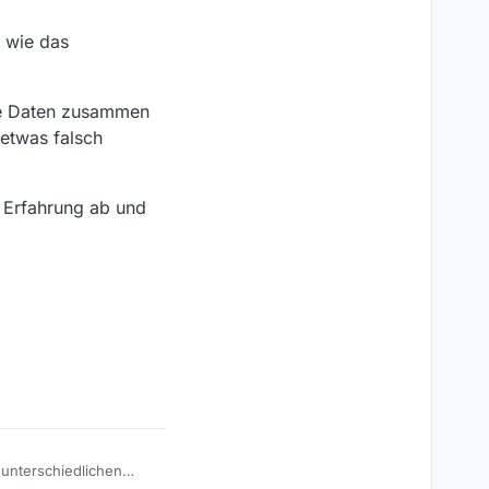
 wie das
tte…
fasst, also v.
die Daten zusammen
er die Listen
etwas falsch
nschließend wieder
een_history- Liste”
s Erfahrung ab und
 unterschiedlichen