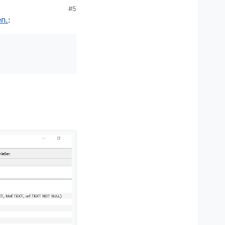
ateien es denn
#5
iß wie das
n.
:
n die Daten zusammen
u etwas falsch machst
als Erfahrung ab und