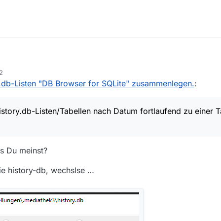
e history.db-Listen/Tabellen nach Datum fortlaufend zu einer Tabelle z
12
Für den “DB Browser for SQLite” (Windows 10 64 Bit) habe ich keine Anleitung in Deutsch finden kön
y.db-Listen "DB Browser for SQLite" zusammenlegen.
:
 Backup kann ich die ältere wieder aufrufen, aber möchte nicht so ger
 im falschen Forum sein sollte, so wäre ich trotzdem für einen Hinweis 
istory.db-Listen/Tabellen nach Datum fortlaufend zu einer T
s Du meinst?
ie history-db, wechslse …