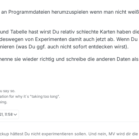
e Daten seit dem Umstieg auf MV 13.7.0 fortlaufend in der Tabelle,
1.2021.
b, an Programmdateien herumzuspielen wenn man nicht weiß
Ab den 08.01. bis 09.01.21 wurde unter ."C:\Users\xxxxxy.mediathek3
gerufen weil ich sie unter “history ab 08.01.21 - xxx.db” gespeichert ha
ie bekomme ich hier als Beispiel die 2 Listen zu EINER Liste zusammenge
20 fortlaufend bis zum heutigen Tag den 10.01.2021.
nd Tabelle hast wirst Du relativ schlechte Karten haben 
nzeitlich experimentieren sollen, wie neue Datenbank/Tabellen erstellen und/od
 deswegen von Experimenten damit auch jetzt ab. Wenn Du 
nieren (was Du ggf. auch nicht sofort entdecken wirst).
ich den .mediathek3-Ordner sowie auch DB Browser for Sqlite lösche, a
dadurch alles auf dem aktuellen Stand gebracht wird und damit nur eine “s
enne sie wieder richtig und schreibe die anderen Daten al
u say so.
tion for why it´s "taking too long".
ing.
21, 11:58
kup hättest Du nicht experimentieren sollen. Und nein, MV wird dir die