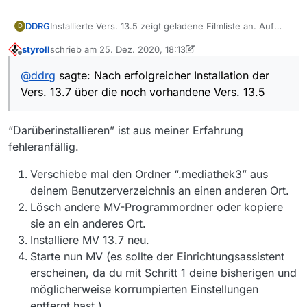
DDRG
Installierte Vers. 13.5 zeigt geladene Filmliste an. Auf
D
Filtereingaben kommt entsprechende Reaktion in
styroll
schrieb am
25. Dez. 2020, 18:13
angezeigter Filmliste. Download oder Abspielen
zuletzt editiert von styroll
Offline
funktioniert.
@
ddrg
sagte: Nach erfolgreicher Installation der
Nach erfolgreicher Installation der Vers. 13.7 über die
Vers. 13.7 über die noch vorhandene Vers. 13.5
noch vorhandene Vers. 13.5 wird Filmliste geladen aber
nicht mehr geöffnet und es funktioniert nichts mehr.
“Darüberinstallieren” ist aus meiner Erfahrung
fehleranfällig.
Verschiebe mal den Ordner “.mediathek3” aus
deinem Benutzerverzeichnis an einen anderen Ort.
Lösch andere MV-Programmordner oder kopiere
sie an ein anderes Ort.
Installiere MV 13.7 neu.
Starte nun MV (es sollte der Einrichtungsassistent
erscheinen, da du mit Schritt 1 deine bisherigen und
möglicherweise korrumpierten Einstellungen
entfernt hast.)