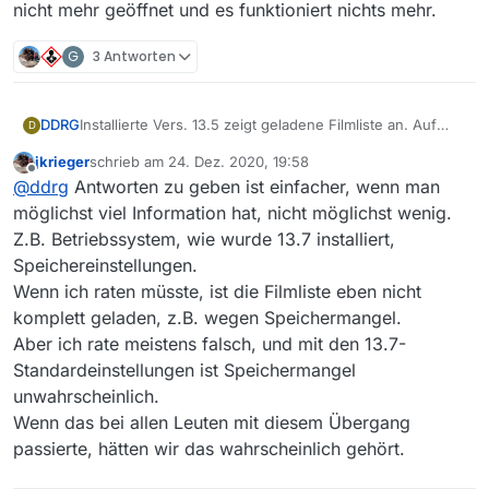
nicht mehr geöffnet und es funktioniert nichts mehr.
G
3 Antworten
DDRG
Installierte Vers. 13.5 zeigt geladene Filmliste an. Auf
D
Filtereingaben kommt entsprechende Reaktion in
jkrieger
schrieb am
24. Dez. 2020, 19:58
angezeigter Filmliste. Download oder Abspielen
zuletzt editiert von
Offline
@
ddrg
Antworten zu geben ist einfacher, wenn man
funktioniert.
Nach erfolgreicher Installation der Vers. 13.7 über die
möglichst viel Information hat, nicht möglichst wenig.
noch vorhandene Vers. 13.5 wird Filmliste geladen aber
Z.B. Betriebssystem, wie wurde 13.7 installiert,
nicht mehr geöffnet und es funktioniert nichts mehr.
Speichereinstellungen.
Wenn ich raten müsste, ist die Filmliste eben nicht
komplett geladen, z.B. wegen Speichermangel.
Aber ich rate meistens falsch, und mit den 13.7-
Standardeinstellungen ist Speichermangel
unwahrscheinlich.
Wenn das bei allen Leuten mit diesem Übergang
passierte, hätten wir das wahrscheinlich gehört.