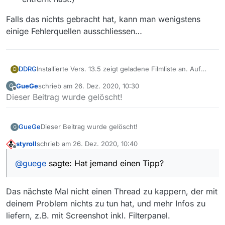
Falls das nichts gebracht hat, kann man wenigstens
einige Fehlerquellen ausschliessen…
DDRG
Installierte Vers. 13.5 zeigt geladene Filmliste an. Auf
D
Filtereingaben kommt entsprechende Reaktion in
GueGe
schrieb am
26. Dez. 2020, 10:30
G
angezeigter Filmliste. Download oder Abspielen
zuletzt editiert von
Offline
Dieser Beitrag wurde gelöscht!
funktioniert.
Nach erfolgreicher Installation der Vers. 13.7 über die
noch vorhandene Vers. 13.5 wird Filmliste geladen aber
nicht mehr geöffnet und es funktioniert nichts mehr.
GueGe
Dieser Beitrag wurde gelöscht!
G
styroll
schrieb am
26. Dez. 2020, 10:40
zuletzt editiert von
Offline
@
guege
sagte: Hat jemand einen Tipp?
Das nächste Mal nicht einen Thread zu kappern, der mit
deinem Problem nichts zu tun hat, und mehr Infos zu
liefern, z.B. mit Screenshot inkl. Filterpanel.