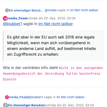
@
omata
sagte in
Im Net nicht ladbar
:
Ein ehemaliger Benutzer
?
media_fread
schrieb am
20. Dez. 2020, 03:04
M
zuletzt editiert von
Offline
@
blubber1
sagte in
Im Net nicht ladbar
nun ich lebe in frankreich und
:
mit [DURCH ADMIN ENTFERNT]
Den Grund kannst du dir
hatte es bis jetzt immer bei euch
möglicherweise selbst ansehen, wenn
Es gibt aber in der EU auch seti 2018 eine legale
hier geklappt scheint also aus
du in MVW auf den Pfeil klickst, mit
Alternative vielleicht auch für DE, das
irgendeinem grund nicht mehr
Möglichkeit, wenn man sich vorübergehend in
dem du das Video ansehen kannst.
kann ich nicht prüfen, denn ich kann
machbar??
einem anderne Land aufhlt, auf bestimmet Inhalte
Dann bekommst du wahrscheinlich
es in DE laden.
Es gibt aber in der EU auch seti 2018
ein Zugriffsrecht zu erhalten:
auf dem ORF-Link das folgende Bild
eine legale Möglichkeit, wenn man
angeboten:
sich vorübergehend in einem anderne
Land aufhlt, auf bestimmet Inhalte ein
Wie in der verlinkten Info steht
Nicht in den zwingenden
Zugriffsrecht zu erhalten:
Liest die Info
Anwendungsbereich der Verordnung fallen kostenfreie
Dienste
@
blubber1
sagte in
Im Net nicht ladbar
:
media_fread
M
Ein ehemaliger Benutzer
schrieb am
20. Dez. 2020, 03:34
?