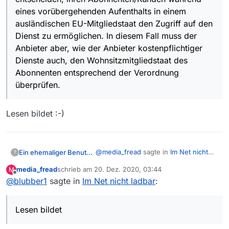
eines vorübergehenden Aufenthalts in einem
ausländischen EU-Mitgliedstaat den Zugriff auf den
Dienst zu ermöglichen. In diesem Fall muss der
Anbieter aber, wie der Anbieter kostenpflichtiger
Dienste auch, den Wohnsitzmitgliedstaat des
Abonnenten entsprechend der Verordnung
überprüfen.
Lesen bildet :-)
@
media_fread
sagte in
Im Net nicht
Ein ehemaliger Benutzer
?
ladbar
:
media_fread
schrieb am
20. Dez. 2020, 03:44
M
zuletzt editiert von
Offline
@
blubber1
sagte in
Im Net nicht ladbar
@
blubber1
sagte in
:
Im Net nicht
ladbar
:
In der verlinkten Info steht aber noch
Wie in der verlinkten Info steht
mehr, du muss schon alles lesen und
Lesen bildet
Nicht in den zwingenden
dir nicht das rauspicken, das du gerne
Anwendungsbereich der
Das bedeutet, dass
lesen möchtest. Der Anbieter kann,
Verordnung fallen