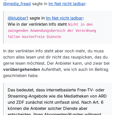
zuletzt editiert von
Offline
@
media_fread
sagte in
Es gibt aber in der EU auch seti 2018 eine
Im Net nicht ladbar
:
legale Möglichkeit, wenn man sich
Wie in der verlinkten Info steht
Nicht in den
vorübergehend in einem anderne Land
zwingenden Anwendungsbereich der
@
blubber1
sagte in
Im Net nicht ladbar
:
aufhlt, auf bestimmet Inhalte ein
Verordnung fallen kostenfreie Dienste
Zugriffsrecht zu erhalten:
Wie in der verlinkten Info steht
Nicht in den
zwingenden Anwendungsbereich der Verordnung
fallen kostenfreie Dienste
In der verlinkten Info steht aber noch mehr, du muss
schon alles lesen und dir nicht das rauspicken, das du
gerne lesen möchtest. Der Anbieter kann, und zwar bei
vorübergehenden
Aufenthalt, wie ich auch im Beitrag
geschrieben habe.
Das bedeutet, dass internetbasierte Free-TV- oder
Streaming-Angebote wie die Mediatheken von ARD
und ZDF zunächst nicht umfasst sind. Nach Art. 6
können die Anbieter solcher Dienste aber
entscheiden, ihren Abonnenten/Kunden während