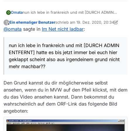
nun ich lebe in frankreich und mit [DURCH ADMIN
Omata
O
ENTFERNT] hatte es bis jetzt immer bei euch hier
Ein ehemaliger Benutzer
schrieb am
19. Dez. 2020, 20:34
?
geklappt scheint also aus irgendeinem grund nicht mehr
Hinweis durch Admin: Nennung von Tools und
zuletzt editiert von Nicklas2751
Offline
@
omata
sagte in
Im Net nicht ladbar
:
machbar??
Möglichkeiten zum umgehen des Geoblockings
unerwünscht
!
nun ich lebe in frankreich und mit [DURCH ADMIN
ENTFERNT] hatte es bis jetzt immer bei euch hier
geklappt scheint also aus irgendeinem grund nicht
mehr machbar??
Den Grund kannst du dir möglicherweise selbst
ansehen, wenn du in MVW auf den Pfeil klickst, mit dem
du das Video ansehen kannst. Dann bekommst du
wahrscheinlich auf dem ORF-Link das folgende Bild
angeboten: