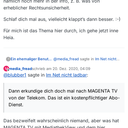
nämlich noch mehr in der Info, z. B. was von
erheblicher Rechtsunsicherheit.
Schlaf dich mal aus, vielleicht klappt’s dann besser. :-)
Für mich ist das Thema hier durch, ich gehe jetzt inne
Heia.
@
media_fread
sagte in
Im Net nicht
Ein ehemaliger Benutzer
?
ladbar
:
media_fread
schrieb am
20. Dez. 2020, 04:09
M
zuletzt editiert von
Offline
@
blubber1
sagte in
Im Net nicht ladbar
@
blubber1
sagte in
:
Im Net nicht
ladbar
:
Dann erkundige dich doch mal nach
MAGENTA TV von der Telekom. Das
Dann erkundige dich doch mal nach MAGENTA TV
Lesen bildet
ist ein kostenpflichtiger Abo-Dienst.
Allen Menschen ist das Denken
von der Telekom. Das ist ein kostenpflichtiger Abo-
Mir ist nicht bekannt das
Hier wird sich selten für einen Link
erlaubt, vielen bleibt es erspart. Curt
Dienst.
die deutschen
und eine Information bedankt, aber
Götz
Mediatheken Abonnements
sehr, sehr oft gestänkert und negativ
anbieten.
bewertet, dahinter steckt offenbar
Das bezweifelt wahrscheinlich niemand, aber was hat
System. Und das ist sicher der
MAGENTA TV mit MediathekView und dem hier
Ausdruck des hier erwünschten