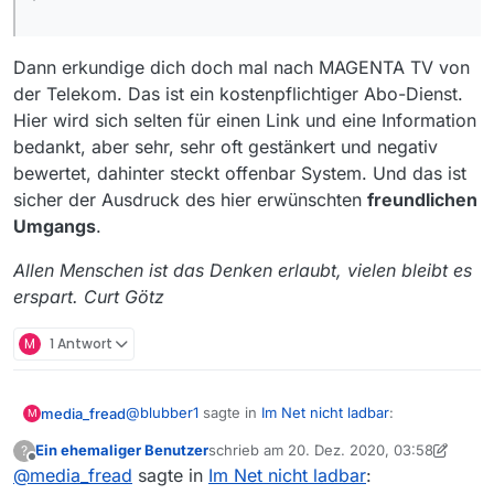
Dann erkundige dich doch mal nach MAGENTA TV von
der Telekom. Das ist ein kostenpflichtiger Abo-Dienst.
Hier wird sich selten für einen Link und eine Information
bedankt, aber sehr, sehr oft gestänkert und negativ
bewertet, dahinter steckt offenbar System. Und das ist
sicher der Ausdruck des hier erwünschten
freundlichen
Umgangs
.
Allen Menschen ist das Denken erlaubt, vielen bleibt es
erspart. Curt Götz
M
1 Antwort
@
blubber1
sagte in
Im Net nicht ladbar
:
media_fread
M
Ein ehemaliger Benutzer
schrieb am
20. Dez. 2020, 03:58
?
zuletzt editiert von Ein ehemaliger Benutz
Offline
@
media_fread
sagte in
Lesen bildet
Im Net nicht ladbar
: