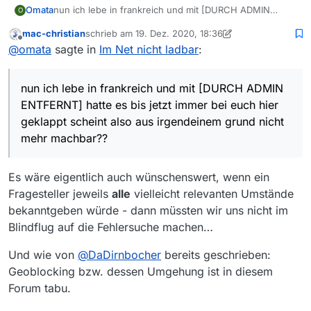
nun ich lebe in frankreich und mit [DURCH ADMIN
Omata
O
ENTFERNT] hatte es bis jetzt immer bei euch hier
mac-christian
schrieb am
19. Dez. 2020, 18:36
geklappt scheint also aus irgendeinem grund nicht mehr
Hinweis durch Admin: Nennung von Tools und
zuletzt editiert von Nicklas2751
Offline
@
omata
sagte in
Im Net nicht ladbar
:
machbar??
Möglichkeiten zum umgehen des Geoblockings
unerwünscht
!
nun ich lebe in frankreich und mit [DURCH ADMIN
ENTFERNT] hatte es bis jetzt immer bei euch hier
geklappt scheint also aus irgendeinem grund nicht
mehr machbar??
Es wäre eigentlich auch wünschenswert, wenn ein
Fragesteller jeweils
alle
vielleicht relevanten Umstände
bekanntgeben würde - dann müssten wir uns nicht im
Blindflug auf die Fehlersuche machen…
Und wie von
@
DaDirnbocher
bereits geschrieben:
Geoblocking bzw. dessen Umgehung ist in diesem
Forum tabu.