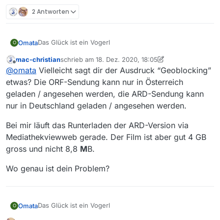
2 Antworten
Das Glück ist ein Vogerl
Omata
O
mac-christian
schrieb am
18. Dez. 2020, 18:05
bei ORF 125 byte
zuletzt editiert von mac-christian
Offline
@
omata
Vielleicht sagt dir der Ausdruck “Geoblocking”
bei ARD 8,8 MB
es geht um diese Sendung
etwas? Die ORF-Sendung kann nur in Österreich
geladen / angesehen werden, die ARD-Sendung kann
FilmMittwoch im Ersten von letzten Mittwoch
nur in Deutschland geladen / angesehen werden.
Bei mir läuft das Runterladen der ARD-Version via
Mediathekviewweb gerade. Der Film ist aber gut 4 GB
gross und nicht 8,8
M
B.
Wo genau ist dein Problem?
Das Glück ist ein Vogerl
Omata
O