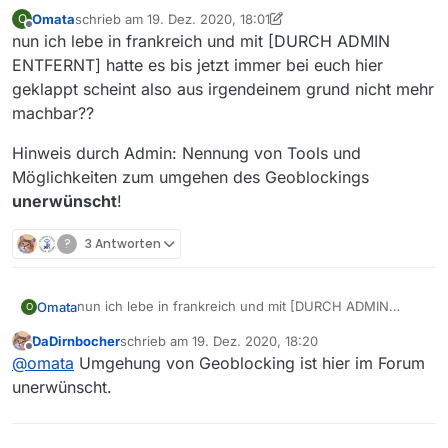
Omata
schrieb am
19. Dez. 2020, 18:01
O
zuletzt editiert von Nicklas2751
Offline
nun ich lebe in frankreich und mit [DURCH ADMIN
ENTFERNT] hatte es bis jetzt immer bei euch hier
geklappt scheint also aus irgendeinem grund nicht mehr
machbar??
Hinweis durch Admin: Nennung von Tools und
Möglichkeiten zum umgehen des Geoblockings
unerwünscht
!
?
3 Antworten
nun ich lebe in frankreich und mit [DURCH ADMIN
Omata
O
ENTFERNT] hatte es bis jetzt immer bei euch hier
DaDirnbocher
schrieb am
19. Dez. 2020, 18:20
geklappt scheint also aus irgendeinem grund nicht mehr
Hinweis durch Admin: Nennung von Tools und
zuletzt editiert von
Offline
@
omata
Umgehung von Geoblocking ist hier im Forum
machbar??
Möglichkeiten zum umgehen des Geoblockings
unerwünscht
!
unerwünscht.