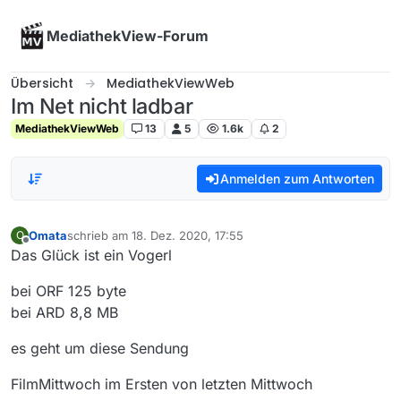
Skip to content
MediathekView-Forum
Übersicht
MediathekViewWeb
Im Net nicht ladbar
MediathekViewWeb
13
5
1.6k
2
Anmelden zum Antworten
Omata
schrieb am
18. Dez. 2020, 17:55
O
zuletzt editiert von
Offline
Das Glück ist ein Vogerl
bei ORF 125 byte
bei ARD 8,8 MB
es geht um diese Sendung
FilmMittwoch im Ersten von letzten Mittwoch