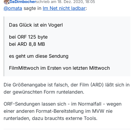
DaDirnbocher
schrieb am
18. Dez. 2020, 18:05
bei ORF 125 byte
zuletzt editiert von
Offline
@
omata
sagte in
Im Net nicht ladbar
:
bei ARD 8,8 MB
es geht um diese Sendung
Das Glück ist ein Vogerl
FilmMittwoch im Ersten von letzten Mittwoch
bei ORF 125 byte
bei ARD 8,8 MB
es geht um diese Sendung
FilmMittwoch im Ersten von letzten Mittwoch
Die Größenangabe ist falsch, der Film (ARD) läßt sich in
der gewünschten Form runtelanden.
ORF-Sendungen lassen sich - im Normalfall - wegen
einer anderen Format-Bereitstellung im MVW nie
runterladen, dazu brauchts externe Tools.