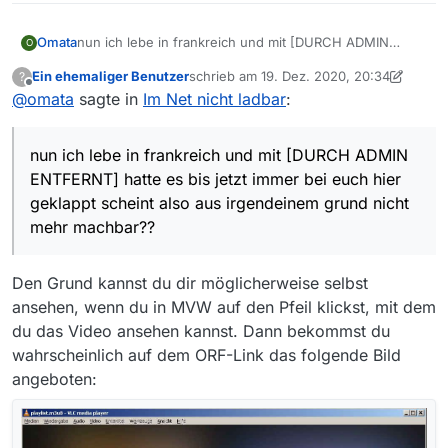
nun ich lebe in frankreich und mit [DURCH ADMIN
Omata
O
ENTFERNT] hatte es bis jetzt immer bei euch hier
Ein ehemaliger Benutzer
schrieb am
19. Dez. 2020, 20:34
?
geklappt scheint also aus irgendeinem grund nicht mehr
Hinweis durch Admin: Nennung von Tools und
zuletzt editiert von Nicklas2751
Offline
@
omata
sagte in
Im Net nicht ladbar
:
machbar??
Möglichkeiten zum umgehen des Geoblockings
unerwünscht
!
nun ich lebe in frankreich und mit [DURCH ADMIN
ENTFERNT] hatte es bis jetzt immer bei euch hier
geklappt scheint also aus irgendeinem grund nicht
mehr machbar??
Den Grund kannst du dir möglicherweise selbst
ansehen, wenn du in MVW auf den Pfeil klickst, mit dem
du das Video ansehen kannst. Dann bekommst du
wahrscheinlich auf dem ORF-Link das folgende Bild
angeboten: