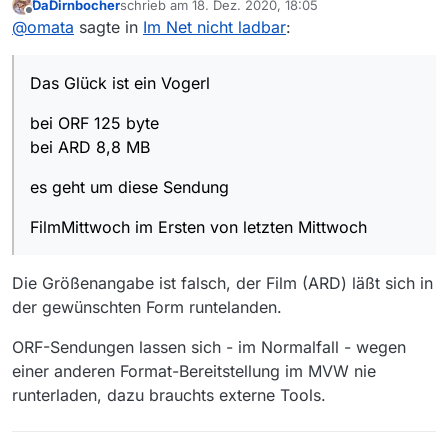
DaDirnbocher
schrieb am
18. Dez. 2020, 18:05
bei ORF 125 byte
zuletzt editiert von
Offline
@
omata
sagte in
Im Net nicht ladbar
:
bei ARD 8,8 MB
es geht um diese Sendung
Das Glück ist ein Vogerl
FilmMittwoch im Ersten von letzten Mittwoch
bei ORF 125 byte
bei ARD 8,8 MB
es geht um diese Sendung
FilmMittwoch im Ersten von letzten Mittwoch
Die Größenangabe ist falsch, der Film (ARD) läßt sich in
der gewünschten Form runtelanden.
ORF-Sendungen lassen sich - im Normalfall - wegen
einer anderen Format-Bereitstellung im MVW nie
runterladen, dazu brauchts externe Tools.