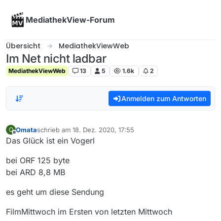
Skip to content
MediathekView-Forum
Übersicht
MediathekViewWeb
Im Net nicht ladbar
MediathekViewWeb
13
5
1.6k
2
Anmelden zum Antworten
Omata
schrieb am
18. Dez. 2020, 17:55
O
zuletzt editiert von
Offline
Das Glück ist ein Vogerl
bei ORF 125 byte
bei ARD 8,8 MB
es geht um diese Sendung
FilmMittwoch im Ersten von letzten Mittwoch