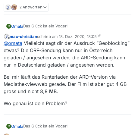
2 Antworten
Das Glück ist ein Vogerl
Omata
O
mac-christian
schrieb am
18. Dez. 2020, 18:05
bei ORF 125 byte
zuletzt editiert von mac-christian
Offline
@
omata
Vielleicht sagt dir der Ausdruck “Geoblocking”
bei ARD 8,8 MB
es geht um diese Sendung
etwas? Die ORF-Sendung kann nur in Österreich
geladen / angesehen werden, die ARD-Sendung kann
FilmMittwoch im Ersten von letzten Mittwoch
nur in Deutschland geladen / angesehen werden.
Bei mir läuft das Runterladen der ARD-Version via
Mediathekviewweb gerade. Der Film ist aber gut 4 GB
gross und nicht 8,8
M
B.
Wo genau ist dein Problem?
Das Glück ist ein Vogerl
Omata
O