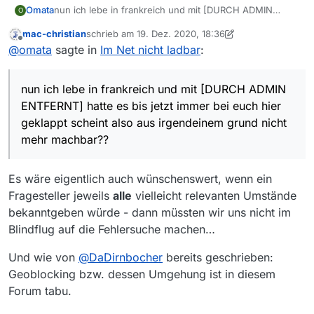
nun ich lebe in frankreich und mit [DURCH ADMIN
Omata
O
ENTFERNT] hatte es bis jetzt immer bei euch hier
mac-christian
schrieb am
19. Dez. 2020, 18:36
geklappt scheint also aus irgendeinem grund nicht mehr
Hinweis durch Admin: Nennung von Tools und
zuletzt editiert von Nicklas2751
Offline
@
omata
sagte in
Im Net nicht ladbar
:
machbar??
Möglichkeiten zum umgehen des Geoblockings
unerwünscht
!
nun ich lebe in frankreich und mit [DURCH ADMIN
ENTFERNT] hatte es bis jetzt immer bei euch hier
geklappt scheint also aus irgendeinem grund nicht
mehr machbar??
Es wäre eigentlich auch wünschenswert, wenn ein
Fragesteller jeweils
alle
vielleicht relevanten Umstände
bekanntgeben würde - dann müssten wir uns nicht im
Blindflug auf die Fehlersuche machen…
Und wie von
@
DaDirnbocher
bereits geschrieben:
Geoblocking bzw. dessen Umgehung ist in diesem
Forum tabu.