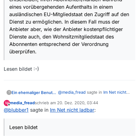
eines vorübergehenden Aufenthalts in einem
ausländischen EU-Mitgliedstaat den Zugriff auf den
Dienst zu ermöglichen. In diesem Fall muss der
Anbieter aber, wie der Anbieter kostenpflichtiger
Dienste auch, den Wohnsitzmitgliedstaat des
Abonnenten entsprechend der Verordnung
überprüfen.
Lesen bildet :-)
@
media_fread
sagte in
Im Net nicht
Ein ehemaliger Benutzer
?
ladbar
:
media_fread
schrieb am
20. Dez. 2020, 03:44
M
zuletzt editiert von
Offline
@
blubber1
sagte in
Im Net nicht ladbar
@
blubber1
sagte in
:
Im Net nicht
ladbar
:
In der verlinkten Info steht aber noch
Wie in der verlinkten Info steht
mehr, du muss schon alles lesen und
Lesen bildet
Nicht in den zwingenden
dir nicht das rauspicken, das du gerne
Anwendungsbereich der
Das bedeutet, dass
lesen möchtest. Der Anbieter kann,
Verordnung fallen