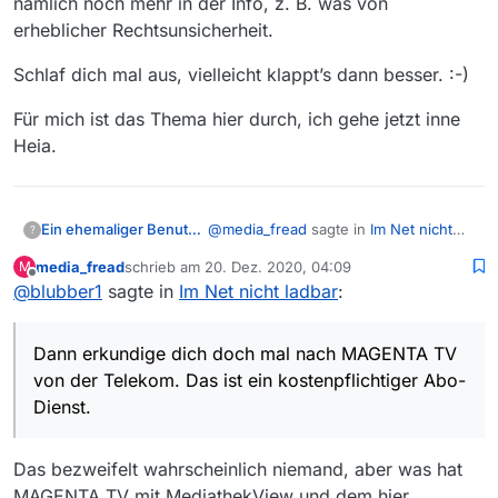
nämlich noch mehr in der Info, z. B. was von
erheblicher Rechtsunsicherheit.
Schlaf dich mal aus, vielleicht klappt’s dann besser. :-)
Für mich ist das Thema hier durch, ich gehe jetzt inne
Heia.
@
media_fread
sagte in
Im Net nicht
Ein ehemaliger Benutzer
?
ladbar
:
media_fread
schrieb am
20. Dez. 2020, 04:09
M
zuletzt editiert von
Offline
@
blubber1
sagte in
Im Net nicht ladbar
@
blubber1
sagte in
:
Im Net nicht
ladbar
:
Dann erkundige dich doch mal nach
MAGENTA TV von der Telekom. Das
Dann erkundige dich doch mal nach MAGENTA TV
Lesen bildet
ist ein kostenpflichtiger Abo-Dienst.
Allen Menschen ist das Denken
von der Telekom. Das ist ein kostenpflichtiger Abo-
Mir ist nicht bekannt das
Hier wird sich selten für einen Link
erlaubt, vielen bleibt es erspart. Curt
Dienst.
die deutschen
und eine Information bedankt, aber
Götz
Mediatheken Abonnements
sehr, sehr oft gestänkert und negativ
anbieten.
bewertet, dahinter steckt offenbar
Das bezweifelt wahrscheinlich niemand, aber was hat
System. Und das ist sicher der
MAGENTA TV mit MediathekView und dem hier
Ausdruck des hier erwünschten