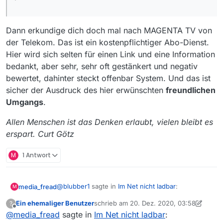
Dann erkundige dich doch mal nach MAGENTA TV von
der Telekom. Das ist ein kostenpflichtiger Abo-Dienst.
Hier wird sich selten für einen Link und eine Information
bedankt, aber sehr, sehr oft gestänkert und negativ
bewertet, dahinter steckt offenbar System. Und das ist
sicher der Ausdruck des hier erwünschten
freundlichen
Umgangs
.
Allen Menschen ist das Denken erlaubt, vielen bleibt es
erspart. Curt Götz
M
1 Antwort
@
blubber1
sagte in
Im Net nicht ladbar
:
media_fread
M
Ein ehemaliger Benutzer
schrieb am
20. Dez. 2020, 03:58
?
zuletzt editiert von Ein ehemaliger Benutz
Offline
@
media_fread
sagte in
Lesen bildet
Im Net nicht ladbar
: