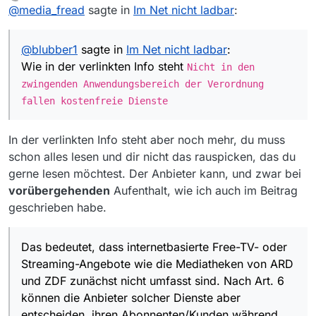
zuletzt editiert von
Offline
@
media_fread
sagte in
Es gibt aber in der EU auch seti 2018 eine
Im Net nicht ladbar
:
legale Möglichkeit, wenn man sich
Wie in der verlinkten Info steht
Nicht in den
vorübergehend in einem anderne Land
zwingenden Anwendungsbereich der
@
blubber1
sagte in
Im Net nicht ladbar
:
aufhlt, auf bestimmet Inhalte ein
Verordnung fallen kostenfreie Dienste
Zugriffsrecht zu erhalten:
Wie in der verlinkten Info steht
Nicht in den
zwingenden Anwendungsbereich der Verordnung
fallen kostenfreie Dienste
In der verlinkten Info steht aber noch mehr, du muss
schon alles lesen und dir nicht das rauspicken, das du
gerne lesen möchtest. Der Anbieter kann, und zwar bei
vorübergehenden
Aufenthalt, wie ich auch im Beitrag
geschrieben habe.
Das bedeutet, dass internetbasierte Free-TV- oder
Streaming-Angebote wie die Mediatheken von ARD
und ZDF zunächst nicht umfasst sind. Nach Art. 6
können die Anbieter solcher Dienste aber
entscheiden, ihren Abonnenten/Kunden während