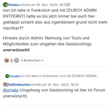
Omata
schrieb am
19. Dez. 2020, 18:01
O
zuletzt editiert von Nicklas2751
Offline
nun ich lebe in frankreich und mit [DURCH ADMIN
ENTFERNT] hatte es bis jetzt immer bei euch hier
geklappt scheint also aus irgendeinem grund nicht mehr
machbar??
Hinweis durch Admin: Nennung von Tools und
Möglichkeiten zum umgehen des Geoblockings
unerwünscht
!
?
3 Antworten
nun ich lebe in frankreich und mit [DURCH ADMIN
Omata
O
ENTFERNT] hatte es bis jetzt immer bei euch hier
DaDirnbocher
schrieb am
19. Dez. 2020, 18:20
geklappt scheint also aus irgendeinem grund nicht mehr
Hinweis durch Admin: Nennung von Tools und
zuletzt editiert von
Offline
@
omata
Umgehung von Geoblocking ist hier im Forum
machbar??
Möglichkeiten zum umgehen des Geoblockings
unerwünscht
!
unerwünscht.