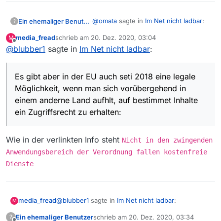
@
omata
sagte in
Im Net nicht ladbar
:
Ein ehemaliger Benutzer
?
media_fread
schrieb am
20. Dez. 2020, 03:04
M
zuletzt editiert von
Offline
@
blubber1
sagte in
Im Net nicht ladbar
nun ich lebe in frankreich und
:
mit [DURCH ADMIN ENTFERNT]
Den Grund kannst du dir
hatte es bis jetzt immer bei euch
möglicherweise selbst ansehen, wenn
Es gibt aber in der EU auch seti 2018 eine legale
hier geklappt scheint also aus
du in MVW auf den Pfeil klickst, mit
Alternative vielleicht auch für DE, das
irgendeinem grund nicht mehr
Möglichkeit, wenn man sich vorübergehend in
dem du das Video ansehen kannst.
kann ich nicht prüfen, denn ich kann
machbar??
einem anderne Land aufhlt, auf bestimmet Inhalte
Dann bekommst du wahrscheinlich
es in DE laden.
Es gibt aber in der EU auch seti 2018
ein Zugriffsrecht zu erhalten:
auf dem ORF-Link das folgende Bild
eine legale Möglichkeit, wenn man
angeboten:
sich vorübergehend in einem anderne
Land aufhlt, auf bestimmet Inhalte ein
Wie in der verlinkten Info steht
Nicht in den zwingenden
Zugriffsrecht zu erhalten:
Liest die Info
Anwendungsbereich der Verordnung fallen kostenfreie
Dienste
@
blubber1
sagte in
Im Net nicht ladbar
:
media_fread
M
Ein ehemaliger Benutzer
schrieb am
20. Dez. 2020, 03:34
?