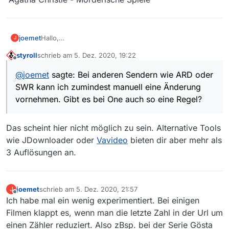
joemet
Hallo,
J
Frage: Filme auf One kann man leider nicht mehr in HD
styroll
schrieb am
5. Dez. 2020, 19:22
laden.
zuletzt editiert von
Offline
Sie werden überwiegend nur noch in FHD zur
@
joemet
sagte: Bei anderen Sendern wie ARD oder
Verfügung gestellt.
SWR kann ich zumindest manuell eine Änderung
Bei anderen Sendern wie ARD oder SWR kann ich
zumindest manuell eine Änderung vornehmen. Gibt es
vornehmen. Gibt es bei One auch so eine Regel?
bei One auch so eine Regel?
Das scheint hier nicht möglich zu sein. Alternative Tools
wie JDownloader oder
Vavideo
bieten dir aber mehr als
3 Auflösungen an.
joemet
schrieb am
5. Dez. 2020, 21:57
J
zuletzt editiert von
Offline
Ich habe mal ein wenig experimentiert. Bei einigen
Filmen klappt es, wenn man die letzte Zahl in der Url um
einen Zähler reduziert. Also zBsp. bei der Serie Gösta