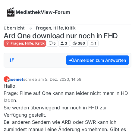
Skip to content
MediathekView-Forum
Übersicht
Fragen, Hilfe, Kritik
Ard One download nur noch in FHD
Fragen, Hilfe, Kritik
5
3
380
1
Anmelden zum Antworten
joemet
schrieb am
5. Dez. 2020, 14:59
J
zuletzt editiert von
Offline
Hallo,
Frage: Filme auf One kann man leider nicht mehr in HD
laden.
Sie werden überwiegend nur noch in FHD zur
Verfügung gestellt.
Bei anderen Sendern wie ARD oder SWR kann ich
zumindest manuell eine Änderung vornehmen. Gibt es