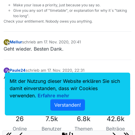
Make your issue a priority, just because you say so.
Give you any sort of "timetable", or explanation for why it´s "taking
too long".
Check your entitlement. Nobody owes you anything.
Mellur
schrieb am
17. Nov. 2020, 20:41
M
zuletzt editiert von
Offline
Geht wieder. Besten Dank.
Paule24
schrieb am
17. Nov. 2020, 22:31
P
zuletzt editiert von
Offline
Auch von mir vielen, vielen Dank
Mit der Nutzung dieser Website erklären Sie sich
damit einverstanden, dass wir Cookies
verwenden.
Erfahre mehr
Verstanden!
26
7.5k
6.8k
42.6k
Online
Benutzer
Themen
Beiträge
1 / 1