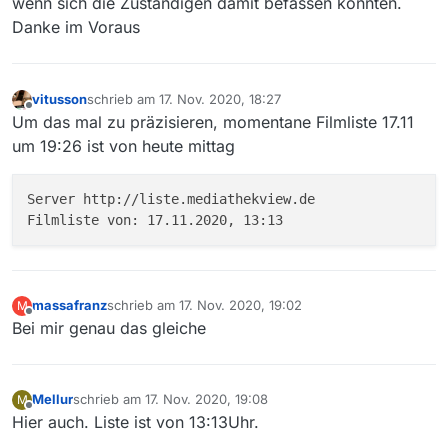
wenn sich die Zuständigen damit befassen könnten.
Danke im Voraus
vitusson
schrieb am
17. Nov. 2020, 18:27
zuletzt editiert von
Offline
Um das mal zu präzisieren, momentane Filmliste 17.11
um 19:26 ist von heute mittag
Server http://liste.mediathekview.de

massafranz
schrieb am
17. Nov. 2020, 19:02
M
zuletzt editiert von
Offline
Bei mir genau das gleiche
Mellur
schrieb am
17. Nov. 2020, 19:08
M
zuletzt editiert von
Offline
Hier auch. Liste ist von 13:13Uhr.