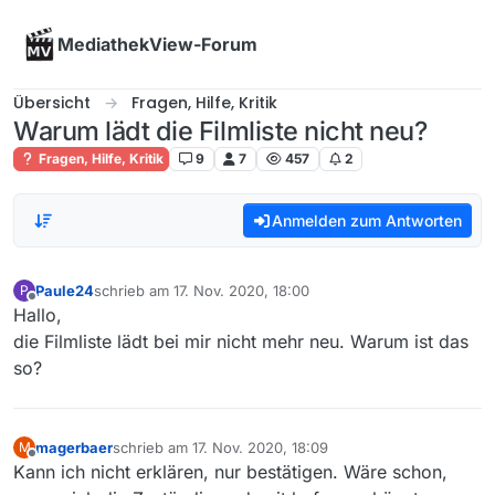
Skip to content
MediathekView-Forum
Übersicht
Fragen, Hilfe, Kritik
Warum lädt die Filmliste nicht neu?
Fragen, Hilfe, Kritik
9
7
457
2
Anmelden zum Antworten
Paule24
schrieb am
17. Nov. 2020, 18:00
P
zuletzt editiert von
Offline
Hallo,
die Filmliste lädt bei mir nicht mehr neu. Warum ist das
so?
magerbaer
schrieb am
17. Nov. 2020, 18:09
M
zuletzt editiert von
Offline
Kann ich nicht erklären, nur bestätigen. Wäre schon,