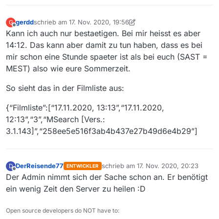
gerdd
schrieb am
17. Nov. 2020, 19:56
G
zuletzt editiert von gerdd
Offline
Kann ich auch nur bestaetigen. Bei mir heisst es aber
14:12. Das kann aber damit zu tun haben, dass es bei
mir schon eine Stunde spaeter ist als bei euch (SAST =
MEST) also wie eure Sommerzeit.
So sieht das in der Filmliste aus:
{“Filmliste”:[“17.11.2020, 13:13”,“17.11.2020,
12:13”,“3”,“MSearch [Vers.:
3.1.143]”,“258ee5e516f3ab4b437e27b49d6e4b29”]
DerReisende77
schrieb am
17. Nov. 2020, 20:23
D
ENTWICKLER
zuletzt editiert von
Offline
Der Admin nimmt sich der Sache schon an. Er benötigt
ein wenig Zeit den Server zu heilen :D
Open source developers do NOT have to: