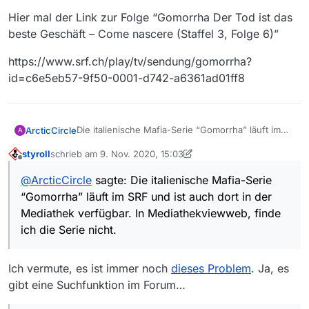
Hier mal der Link zur Folge “Gomorrha Der Tod ist das
beste Geschäft – Come nascere (Staffel 3, Folge 6)”
https://www.srf.ch/play/tv/sendung/gomorrha?
id=c6e5eb57-9f50-0001-d742-a6361ad01ff8
Die italienische Mafia-Serie “Gomorrha” läuft im
ArcticCircle
A
SRF und ist auch dort in der Mediathek verfügbar.
styroll
schrieb am
9. Nov. 2020, 15:03
In Mediathekviewweb, finde ich die Serie nicht.
Hier mal der Link zur Folge “Gomorrha Der Tod ist
zuletzt editiert von styroll
11. Sept. 2020, 21:13
Offline
Serien wie “Frieden”, “The Handmaids Tale”,
das beste Geschäft – Come nascere (Staffel 3,
@
ArcticCircle
sagte: Die italienische Mafia-Serie
“Meine geniale Freundin” oder “Follow the
Folge 6)”
https://www.srf.ch/play/tv/sendung/gomorrha?
“Gomorrha” läuft im SRF und ist auch dort in der
Money” funktionieren ja auch.
id=c6e5eb57-9f50-0001-d742-a6361ad01ff8
Mediathek verfügbar. In Mediathekviewweb, finde
ich die Serie nicht.
Ich vermute, es ist immer noch
dieses Problem
. Ja, es
gibt eine Suchfunktion im Forum…