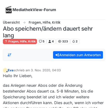
Skip to content
MediathekView-Forum
Übersicht
Fragen, Hilfe, Kritik
Abo speichern/ändern dauert sehr
lang
Fragen, Hilfe, Kritik
5
4
323
2
Anmelden zum Antworten
Eva
schrieb am
3. Nov. 2020, 04:03
zuletzt editiert von
Offline
Hallo Ihr Lieben,
das Anlegen neuer Abos oder die Änderung
bestehender Abos dauert ca. 5-8 Minuten, bis die
Speicherung beendet ist und ich wieder weitere
Aktionen durchführen kann. Dies auch, wenn ich vorher