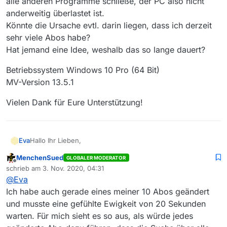
alle anderen Programme schließe, der PC also nicht
anderweitig überlastet ist.
Könnte die Ursache evtl. darin liegen, dass ich derzeit
sehr viele Abos habe?
Hat jemand eine Idee, weshalb das so lange dauert?
Betriebssystem Windows 10 Pro (64 Bit)
MV-Version 13.5.1
Vielen Dank für Eure Unterstützung!
Hallo Ihr Lieben,
Eva
MenchenSued
GLOBALER MODERATOR
das Anlegen neuer Abos oder die Änderung bestehender
Offline
schrieb am
3. Nov. 2020, 04:31
Abos dauert ca. 5-8 Minuten, bis die Speicherung beendet
zuletzt editiert von
@
Eva
ist und ich wieder weitere Aktionen durchführen kann.
Betriebssystem Windows 10 Pro (64 Bit)
Dies auch, wenn ich vorher alle anderen Programme
MV-Version 13.5.1
Ich habe auch gerade eines meiner 10 Abos geändert
schließe, der PC also nicht anderweitig überlastet ist.
Vielen Dank für Eure Unterstützung!
und musste eine gefühlte Ewigkeit von 20 Sekunden
Könnte die Ursache evtl. darin liegen, dass ich derzeit sehr
warten. Für mich sieht es so aus, als würde jedes
viele Abos habe?