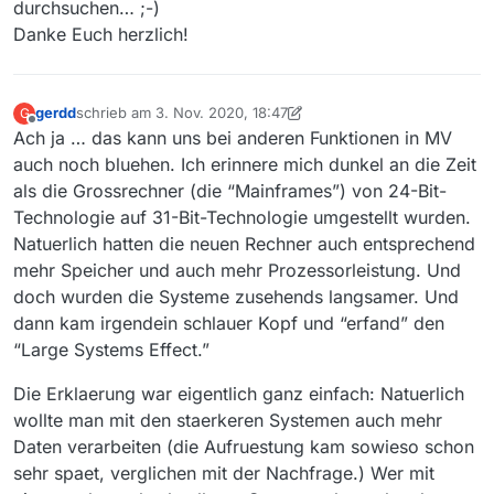
durchsuchen… ;-)
Danke Euch herzlich!
gerdd
schrieb am
3. Nov. 2020, 18:47
G
zuletzt editiert von gerdd
11. März 2020, 19:50
Offline
Ach ja … das kann uns bei anderen Funktionen in MV
auch noch bluehen. Ich erinnere mich dunkel an die Zeit
als die Grossrechner (die “Mainframes”) von 24-Bit-
Technologie auf 31-Bit-Technologie umgestellt wurden.
Natuerlich hatten die neuen Rechner auch entsprechend
mehr Speicher und auch mehr Prozessorleistung. Und
doch wurden die Systeme zusehends langsamer. Und
dann kam irgendein schlauer Kopf und “erfand” den
“Large Systems Effect.”
Die Erklaerung war eigentlich ganz einfach: Natuerlich
wollte man mit den staerkeren Systemen auch mehr
Daten verarbeiten (die Aufruestung kam sowieso schon
sehr spaet, verglichen mit der Nachfrage.) Wer mit