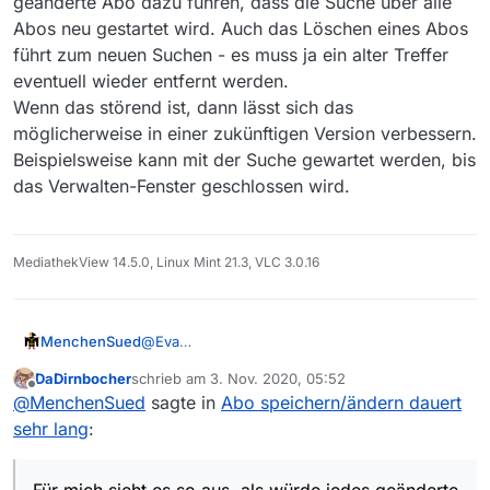
geänderte Abo dazu führen, dass die Suche über alle
Hat jemand eine Idee, weshalb das so lange dauert?
Abos neu gestartet wird. Auch das Löschen eines Abos
führt zum neuen Suchen - es muss ja ein alter Treffer
eventuell wieder entfernt werden.
Wenn das störend ist, dann lässt sich das
möglicherweise in einer zukünftigen Version verbessern.
Beispielsweise kann mit der Suche gewartet werden, bis
das Verwalten-Fenster geschlossen wird.
MediathekView 14.5.0, Linux Mint 21.3, VLC 3.0.16
MenchenSued
@
Eva
Ich habe auch gerade eines meiner 10 Abos
DaDirnbocher
schrieb am
3. Nov. 2020, 05:52
geändert und musste eine gefühlte Ewigkeit
zuletzt editiert von
Offline
@
MenchenSued
sagte in
Abo speichern/ändern dauert
von 20 Sekunden warten. Für mich sieht es so
aus, als würde jedes geänderte Abo dazu
sehr lang
:
führen, dass die Suche über alle Abos neu
gestartet wird. Auch das Löschen eines Abos
führt zum neuen Suchen - es muss ja ein alter