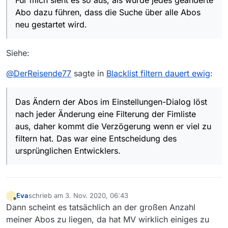
Für mich sieht es so aus, als würde jedes geänderte
Treffer eventuell wieder entfernt werden.
Abo dazu führen, dass die Suche über alle Abos
Wenn das störend ist, dann lässt sich das
neu gestartet wird.
möglicherweise in einer zukünftigen Version
verbessern. Beispielsweise kann mit der Suche
gewartet werden, bis das Verwalten-Fenster
Siehe:
geschlossen wird.
@
DerReisende77
sagte in
Blacklist filtern dauert ewig
:
Das Ändern der Abos im Einstellungen-Dialog löst
nach jeder Änderung eine Filterung der Fimliste
aus, daher kommt die Verzögerung wenn er viel zu
filtern hat. Das war eine Entscheidung des
ursprünglichen Entwicklers.
Eva
schrieb am
3. Nov. 2020, 06:43
zuletzt editiert von
Offline
Dann scheint es tatsächlich an der großen Anzahl
meiner Abos zu liegen, da hat MV wirklich einiges zu