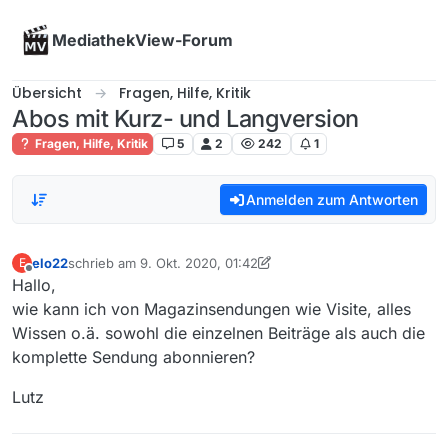
Skip to content
MediathekView-Forum
Übersicht
Fragen, Hilfe, Kritik
Abos mit Kurz- und Langversion
Fragen, Hilfe, Kritik
5
2
242
1
Anmelden zum Antworten
elo22
schrieb am
9. Okt. 2020, 01:42
E
zuletzt editiert von iks-jott
10. Okt. 2020, 09:52
Offline
Hallo,
wie kann ich von Magazinsendungen wie Visite, alles
Wissen o.ä. sowohl die einzelnen Beiträge als auch die
komplette Sendung abonnieren?
Lutz