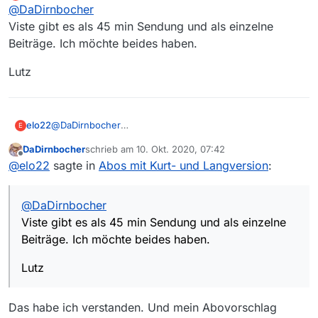
Offline
@
DaDirnbocher
Hallo,
wie kann ich von Magazinsendungen wie
Viste gibt es als 45 min Sendung und als einzelne
Falls ich die Frage richtig verstanden habe (und
Visite, alles Wissen o.ä. sowohl die
Beiträge. Ich möchte beides haben.
da bin ich mir nicht so sicher), am Beispiel Visite:
einzelnen Beiträge als auch die komplette
Abo mit Thema = Visite.
Sendung abonnieren?
Lutz
@
DaDirnbocher
elo22
E
Viste gibt es als 45 min Sendung und als einzelne
DaDirnbocher
schrieb am
10. Okt. 2020, 07:42
Beiträge. Ich möchte beides haben.
Lutz
zuletzt editiert von
Offline
@
elo22
sagte in
Abos mit Kurt- und Langversion
:
@
DaDirnbocher
Viste gibt es als 45 min Sendung und als einzelne
Beiträge. Ich möchte beides haben.
Lutz
Das habe ich verstanden. Und mein Abovorschlag