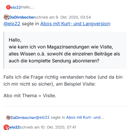
Hallo,
elo22
E
wie kann ich von Magazinsendungen wie Visite, alles
DaDirnbocher
schrieb am
9. Okt. 2020, 03:54
Wissen o.ä. sowohl die einzelnen Beiträge als auch die
Lutz
zuletzt editiert von
Offline
@
elo22
sagte in
Abos mit Kurt- und Langversion
:
komplette Sendung abonnieren?
Hallo,
wie kann ich von Magazinsendungen wie Visite,
alles Wissen o.ä. sowohl die einzelnen Beiträge als
auch die komplette Sendung abonnieren?
Falls ich die Frage richtig verstanden habe (und da bin
ich mir nicht so sicher), am Beispiel Visite:
Abo mit Thema = Visite.
@
elo22
sagte in
Abos mit Kurt- und
DaDirnbocher
Langversion
:
elo22
schrieb am
10. Okt. 2020, 07:41
E
zuletzt editiert von