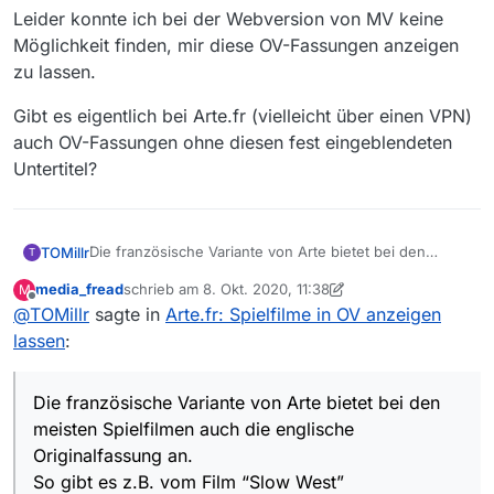
Leider konnte ich bei der Webversion von MV keine
Möglichkeit finden, mir diese OV-Fassungen anzeigen
zu lassen.
Gibt es eigentlich bei Arte.fr (vielleicht über einen VPN)
auch OV-Fassungen ohne diesen fest eingeblendeten
Untertitel?
Die französische Variante von Arte bietet bei den
TOMillr
T
meisten Spielfilmen auch die englische Originalfassung
media_fread
schrieb am
8. Okt. 2020, 11:38
M
an.
So gibt es z.B. vom Film “Slow West” eine OV-Fassung
zuletzt editiert von media_fread
10. Aug. 2020, 13:38
Offline
@
TOMillr
sagte in
Arte.fr: Spielfilme in OV anzeigen
mit französischem und sogar deutschem Untertitel.
Leider konnte ich bei der Webversion von MV keine
lassen
:
Möglichkeit finden, mir diese OV-Fassungen anzeigen
zu lassen.
Gibt es eigentlich bei Arte.fr (vielleicht über einen VPN)
Die französische Variante von Arte bietet bei den
auch OV-Fassungen ohne diesen fest eingeblendeten
Untertitel?
meisten Spielfilmen auch die englische
Originalfassung an.
So gibt es z.B. vom Film “Slow West”