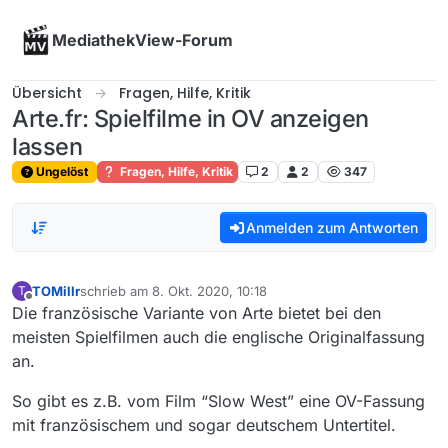
Skip to content
MediathekView-Forum
Übersicht
Fragen, Hilfe, Kritik
Arte.fr: Spielfilme in OV anzeigen
lassen
Ungelöst
Fragen, Hilfe, Kritik
2
2
347
Anmelden zum Antworten
TOMillr
schrieb am
8. Okt. 2020, 10:18
T
zuletzt editiert von
Offline
Die französische Variante von Arte bietet bei den
meisten Spielfilmen auch die englische Originalfassung
an.
So gibt es z.B. vom Film “Slow West” eine OV-Fassung
mit französischem und sogar deutschem Untertitel.