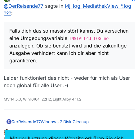
hierbei um temporäre Dateien die install4j als
zuletzt editiert von
Offline
@
DerReisende77
sagte in
i4j_log_MediathekView_*.log
unser Programmstarter nutzt und bei jedem
Start des Programms erzeugt. Diese haben
???
:
direkt nichts mit MediathekView zu tun also
gehören sie auch nicht in das Verzeichnis
davon.
Falls dich das so massiv stört kannst Du versuchen
Falls dich das so massiv stört kannst Du
eine Umgebungsvariable
INSTALL4J_LOG=no
versuchen eine Umgebungsvariable
anzulegen. Ob sie benutzt wird und die zukünftige
INSTALL4J_LOG=no
anzulegen. Ob sie benutzt
Ausgabe verhindert kann ich dir aber nicht
wird und die zukünftige Ausgabe verhindert
kann ich dir aber nicht garantieren.
garantieren.
Für weitere Infos bezüglich Ablageorten von
Temp-Dateien und wie Windows sie sucht
klickst Du
hier
und
da
.
Leider funktioniert das nicht - weder für mich als User
noch global für alle User :-(
MV 14.5.0, Win10/64-22H2, Light Alloy 4.11.2
Windows 7 Disk Cleanup
DerReisende77
D
vitusson
schrieb am
23. Sept. 2020, 13:29
In anderen Threads wird darauf verwiesen das
zuletzt editiert von
Offline
Mit der Nutzung dieser Website erklären Sie sich