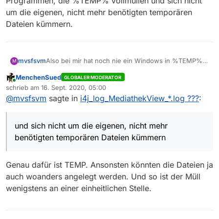
Programmen, die %TEMP% vollmüllen und sich nicht
um die eigenen, nicht mehr benötigten temporären
Dateien kümmern.
mvsfsvm
Also bei mir hat noch nie ein Windows in %TEMP%
M
aufgeräumt, wenn der Platz eng wird. Außerdem ist
MenchenSued
GLOBALER MODERATOR
das kein Windowsverhalten. Das ist ein Problem mit
Online
schrieb am
16. Sept. 2020, 05:00
Programmen, die %TEMP% vollmüllen und sich nicht
zuletzt editiert von
@
mvsfsvm
sagte in
i4j_log_MediathekView_*.log ???
:
um die eigenen, nicht mehr benötigten temporären
Dateien kümmern.
und sich nicht um die eigenen, nicht mehr
benötigten temporären Dateien kümmern
Genau dafür ist TEMP. Ansonsten könnten die Dateien ja
auch woanders angelegt werden. Und so ist der Müll
wenigstens an einer einheitlichen Stelle.