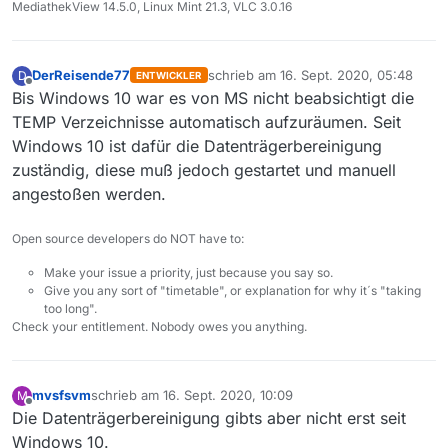
MediathekView 14.5.0, Linux Mint 21.3, VLC 3.0.16
DerReisende77
schrieb am
16. Sept. 2020, 05:48
D
ENTWICKLER
zuletzt editiert von
Offline
Bis Windows 10 war es von MS nicht beabsichtigt die
TEMP Verzeichnisse automatisch aufzuräumen. Seit
Windows 10 ist dafür die Datenträgerbereinigung
zuständig, diese muß jedoch gestartet und manuell
angestoßen werden.
Open source developers do NOT have to:
Make your issue a priority, just because you say so.
Give you any sort of "timetable", or explanation for why it´s "taking
too long".
Check your entitlement. Nobody owes you anything.
mvsfsvm
schrieb am
16. Sept. 2020, 10:09
M
zuletzt editiert von
Offline
Die Datenträgerbereinigung gibts aber nicht erst seit
Windows 10.