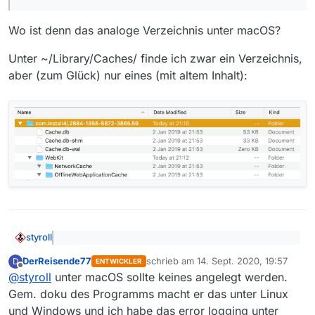
versuchen eine Umgebungsvariable
INSTALL4J_LOG=no
anzulegen. Ob sie benutzt
Wo ist denn das analoge Verzeichnis unter macOS?
wird und die zukünftige Ausgabe verhindert
kann ich dir aber nicht garantieren.
Unter ~/Library/Caches/ finde ich zwar ein Verzeichnis,
Für weitere Infos bezüglich Ablageorten von
aber (zum Glück) nur eines (mit altem Inhalt):
Temp-Dateien und wie Windows sie sucht
klickst Du
hier
und
da
.
styroll
@
DerReisende77
sagte: Es handelt sich hierbei um
DerReisende77
schrieb am
14. Sept. 2020, 19:57
D
temporäre Dateien die install4j als unser
ENTWICKLER
zuletzt editiert von
Offline
Wo ist denn das analoge Verzeichnis unter macOS?
Programmstarter nutzt und bei jedem Start des
@
styroll
unter macOS sollte keines angelegt werden.
Programms erzeugt.
Gem. doku des Programms macht er das unter Linux
Unter ~/Library/Caches/ finde ich zwar ein Verzeichnis,
und Windows und ich habe das error logging unter
aber (zum Glück) nur eines (mit altem Inhalt):