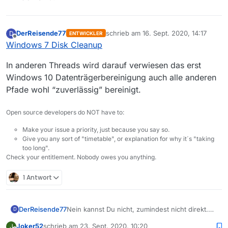
DerReisende77
schrieb am
16. Sept. 2020, 14:17
D
ENTWICKLER
zuletzt editiert von
Offline
Windows 7 Disk Cleanup
In anderen Threads wird darauf verwiesen das erst
Windows 10 Datenträgerbereinigung auch alle anderen
Pfade wohl “zuverlässig” bereinigt.
Open source developers do NOT have to:
Make your issue a priority, just because you say so.
Give you any sort of "timetable", or explanation for why it´s "taking
too long".
Check your entitlement. Nobody owes you anything.
1 Antwort
DerReisende77
Nein kannst Du nicht, zumindest nicht direkt.
D
Und dein Verständnis ist falsch. Es handelt sich
Joker52
schrieb am
23. Sept. 2020, 10:20
J