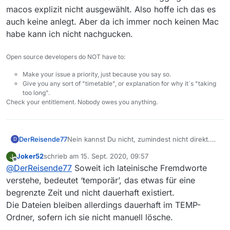
macos explizit nicht ausgewählt. Also hoffe ich das es
auch keine anlegt. Aber da ich immer noch keinen Mac
habe kann ich nicht nachgucken.
Open source developers do NOT have to:
Make your issue a priority, just because you say so.
Give you any sort of "timetable", or explanation for why it´s "taking
too long".
Check your entitlement. Nobody owes you anything.
DerReisende77
Nein kannst Du nicht, zumindest nicht direkt.
D
Und dein Verständnis ist falsch. Es handelt sich
Joker52
schrieb am
15. Sept. 2020, 09:57
J
hierbei um temporäre Dateien die install4j als
zuletzt editiert von
Offline
@
DerReisende77
Soweit ich lateinische Fremdworte
unser Programmstarter nutzt und bei jedem
Start des Programms erzeugt. Diese haben
verstehe, bedeutet ‘temporär’, das etwas für eine
direkt nichts mit MediathekView zu tun also
begrenzte Zeit und nicht dauerhaft existiert.
gehören sie auch nicht in das Verzeichnis
Die Dateien bleiben allerdings dauerhaft im TEMP-
davon.
Ordner, sofern ich sie nicht manuell lösche.
Falls dich das so massiv stört kannst Du
versuchen eine Umgebungsvariable