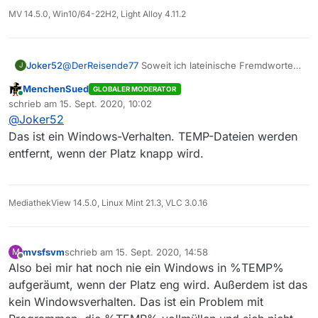
INSTALL4J_LOG=no
anzulegen. Ob sie benutzt
MV 14.5.0, Win10/64-22H2, Light Alloy 4.11.2
wird und die zukünftige Ausgabe verhindert
kann ich dir aber nicht garantieren.
Für weitere Infos bezüglich Ablageorten von
Temp-Dateien und wie Windows sie sucht
Joker52
@
DerReisende77
Soweit ich lateinische Fremdworte
J
klickst Du
hier
und
da
.
verstehe, bedeutet ‘temporär’, das etwas für eine
MenchenSued
GLOBALER MODERATOR
begrenzte Zeit und nicht dauerhaft existiert.
Online
schrieb am
15. Sept. 2020, 10:02
Die Dateien bleiben allerdings dauerhaft im TEMP-
zuletzt editiert von
@
Joker52
Ordner, sofern ich sie nicht manuell lösche.
Das ist ein Windows-Verhalten. TEMP-Dateien werden
entfernt, wenn der Platz knapp wird.
MediathekView 14.5.0, Linux Mint 21.3, VLC 3.0.16
mvsfsvm
schrieb am
15. Sept. 2020, 14:58
M
zuletzt editiert von
Offline
Also bei mir hat noch nie ein Windows in %TEMP%
aufgeräumt, wenn der Platz eng wird. Außerdem ist das
kein Windowsverhalten. Das ist ein Problem mit