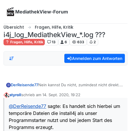
Skip to content
MediathekView-Forum
Übersicht
Fragen, Hilfe, Kritik
i4j_log_MediathekView_*.log ???
Fragen, Hilfe, Kritik
13
6
633
2
Anmelden zum Antworten
DerReisende77
Nein kannst Du nicht, zumindest nicht direkt.
D
Und dein Verständnis ist falsch. Es handelt sich
styroll
schrieb am
14. Sept. 2020, 19:22
hierbei um temporäre Dateien die install4j als
zuletzt editiert von
Offline
unser Programmstarter nutzt und bei jedem
@
DerReisende77
sagte: Es handelt sich hierbei um
Start des Programms erzeugt. Diese haben
temporäre Dateien die install4j als unser
direkt nichts mit MediathekView zu tun also
gehören sie auch nicht in das Verzeichnis
Programmstarter nutzt und bei jedem Start des
davon.
Programms erzeugt.
Falls dich das so massiv stört kannst Du